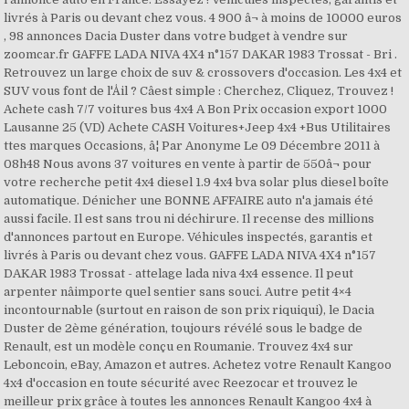
livrés à Paris ou devant chez vous. 4 900 â¬ à moins de 10000 euros
, 98 annonces Dacia Duster dans votre budget à vendre sur
zoomcar.fr GAFFE LADA NIVA 4X4 n°157 DAKAR 1983 Trossat - Bri .
Retrouvez un large choix de suv & crossovers d'occasion. Les 4x4 et
SUV vous font de l'Åil ? Câest simple : Cherchez, Cliquez, Trouvez !
Achete cash 7/7 voitures bus 4x4 A Bon Prix occasion export 1000
Lausanne 25 (VD) Achete CASH Voitures+Jeep 4x4 +Bus Utilitaires
ttes marques Occasions, â¦ Par Anonyme Le 09 Décembre 2011 à
08h48 Nous avons 37 voitures en vente à partir de 550â¬ pour
votre recherche petit 4x4 diesel 1.9 4x4 bva solar plus diesel boîte
automatique. Dénicher une BONNE AFFAIRE auto n'a jamais été
aussi facile. Il est sans trou ni déchirure. Il recense des millions
d'annonces partout en Europe. Véhicules inspectés, garantis et
livrés à Paris ou devant chez vous. GAFFE LADA NIVA 4X4 n°157
DAKAR 1983 Trossat - attelage lada niva 4x4 essence. Il peut
arpenter nâimporte quel sentier sans souci. Autre petit 4×4
incontournable (surtout en raison de son prix riquiqui), le Dacia
Duster de 2ème génération, toujours révélé sous le badge de
Renault, est un modèle conçu en Roumanie. Trouvez 4x4 sur
Leboncoin, eBay, Amazon et autres. Achetez votre Renault Kangoo
4x4 d'occasion en toute sécurité avec Reezocar et trouvez le
meilleur prix grâce à toutes les annonces Renault Kangoo 4x4 à