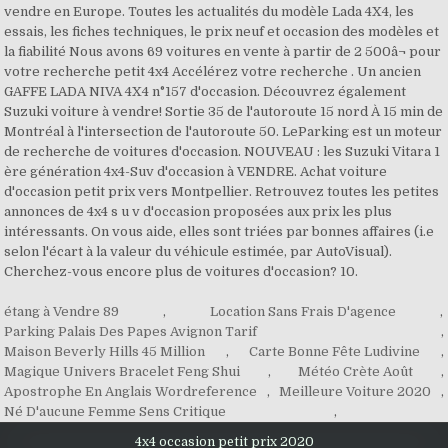
vendre en Europe. Toutes les actualités du modèle Lada 4X4, les
essais, les fiches techniques, le prix neuf et occasion des modèles et
la fiabilité Nous avons 69 voitures en vente à partir de 2 500â¬ pour
votre recherche petit 4x4 Accélérez votre recherche . Un ancien
GAFFE LADA NIVA 4X4 n°157 d'occasion. Découvrez également
Suzuki voiture à vendre! Sortie 35 de l'autoroute 15 nord À 15 min de
Montréal à l'intersection de l'autoroute 50. LeParking est un moteur
de recherche de voitures d'occasion. NOUVEAU : les Suzuki Vitara 1
ère génération 4x4-Suv d'occasion à VENDRE. Achat voiture
d'occasion petit prix vers Montpellier. Retrouvez toutes les petites
annonces de 4x4 s u v d'occasion proposées aux prix les plus
intéressants. On vous aide, elles sont triées par bonnes affaires (i.e
selon l'écart à la valeur du véhicule estimée, par AutoVisual).
Cherchez-vous encore plus de voitures d'occasion? 10.
étang à Vendre 89
,
Location Sans Frais D'agence
,
Parking Palais Des Papes Avignon Tarif
,
Maison Beverly Hills 45 Million
,
Carte Bonne Fête Ludivine
,
Magique Univers Bracelet Feng Shui
,
Météo Crète Août
,
Apostrophe En Anglais Wordreference
,
Meilleure Voiture 2020
,
Né D'aucune Femme Sens Critique
,
4x4 occasion petit prix 2020