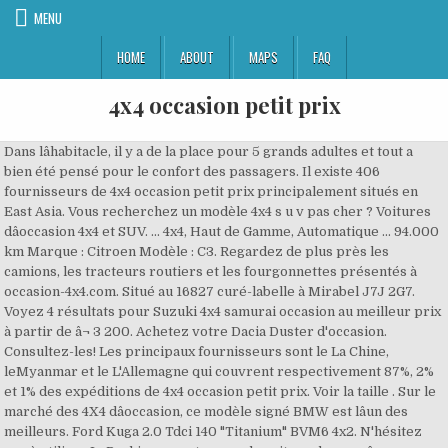
MENU
HOME
ABOUT
MAPS
FAQ
4x4 occasion petit prix
Dans lâhabitacle, il y a de la place pour 5 grands adultes et tout a
bien été pensé pour le confort des passagers. Il existe 406
fournisseurs de 4x4 occasion petit prix principalement situés en
East Asia. Vous recherchez un modèle 4x4 s u v pas cher ? Voitures
dâoccasion 4x4 et SUV. ... 4x4, Haut de Gamme, Automatique ... 94.000
km Marque : Citroen Modèle : C3. Regardez de plus près les
camions, les tracteurs routiers et les fourgonnettes présentés à
occasion-4x4.com. Situé au 16827 curé-labelle à Mirabel J7J 2G7.
Voyez 4 résultats pour Suzuki 4x4 samurai occasion au meilleur prix
à partir de â¬ 3 200. Achetez votre Dacia Duster d'occasion.
Consultez-les! Les principaux fournisseurs sont le La Chine,
leMyanmar et le L'Allemagne qui couvrent respectivement 87%, 2%
et 1% des expéditions de 4x4 occasion petit prix. Voir la taille . Sur le
marché des 4X4 dâoccasion, ce modèle signé BMW est lâun des
meilleurs. Ford Kuga 2.0 Tdci 140 "Titanium" BVM6 4x2. N'hésitez