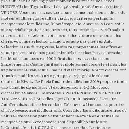
pas à utiliser LeParking pour trouver la voiture de vos rêves.
NOUVEAU : les Toyota Rav4 1 ère génération 4x4-Suv d'occasion à
VENDRE. Vous pourrez naviguer parmi l'ensemble des modèles du
moteur et filtrer vos résultats via divers critères pertinents :
marque,modele,millésime, kilométrage, etc. Annonce4x4.com est le
site spécialisé petites annonces 4x4, tous-terrains, SUV, offroads, 4
roues motrices. Acheter votre prochaine voiture occasion moins
chère: voici une sélection d'annonces auto pas cher sur Auto
Sélection. Issus du magazine, le site regroupe toutes les offres en
vente provenant de nos professionnels marchands 4x4 d'occasion
Le dépôt d'annonces est 100% Gratuits mes-occasions.com
Sincèrement si c'est le cas il est complètement obsolète et n'as plus
sa place sur le web, tout au moins dans la rubrique "Actu d'occasion".
Tous les modèles 4x4 s u v à petit prix. Rejoignez le réseau
d'entraide Kiwiiz ! Le Dacia Duster de millésime 2019 propose toute
une panoplie de moteurs et dâéquipements. 4x4 Mercedes
d'occasion à vendre ... Mercedes X 250 d PROGRESSIVE PRIX HT.
Trouvez votre 4x4/SUV diesel prix 0 10000 occasion à vendre
AutoTrends.be utilise les cookies. Découvrez 11 annonces pour 4x4
chasse occasion au meilleur prix. Consultez les meilleures offres de
Voitures d'occasion pour votre recherche 4x4 chasse. Toutes les
marques de suv & crossovers sont disponibles sur le site
LaCentrale.fr ... 4x4, SUV & Crossover occasion. Le stock se