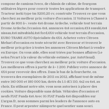
compose de camions Iveco, de châssis de cabine, de fourgons
utilitaires légers pour couvrir toutes les applications de transport.
Tracteur iseki type tm 3200,20 cv, construite Trouvez ce que vous
cherchez au meilleur prix: voiture d'occasion. 11 Voitures à Chassé à
partir de 800 â¬. vente 4x4 drome Ardeche, vehicule tout terrain
Drome Ardeche,Occasion-4x4, annonces 4x4 occasion,4X4 susuki,4x4
nissan,4x4 mitsubishi,4x4 ford,4X4 vehicule tout terrain d'occasion,
EURO TRANS AUTO Spécialiste du 4X4. Achetez votre Citroen
Mehari d'occasion en toute sécurité avec Reezocar et trouvez le
meilleur prix grâce à toutes les annonces Citroen Mehari à vendre
en Europe. On vous aide, elles sont triées par bonnes affaires (i.e
selon l'écart à la valeur du véhicule estimée, par AutoVisual).
Trouvez ce que vous cherchez au meilleur prix: voiture d'occasion.
Les meilleures offres à partir de â¬ 1 200. Publiez votre annonce de
4X4 pour recevoir des offres. Dans le bas de la fourchette, on
trouvera des exemplaires de 2011 ou 2012, affichant tout de même
entre 140 000 et 180 000 km, dotés du 1.5 dCi 110, 4x2 ou 4x4, au
choix. En utilisant notre site, vous nous autorisez à placer des
cookies. Voiture disponible sans délais. Véhicules d'occasion et
neufs FIAT Panda 4x4 Avec 35 FIAT Panda 4x4 disponibles sur
L'argus.fr, nous sommes parmi les leaders de l'annonce auto en
France. Il peut arpenter nâimporte quel sentier sans souci.