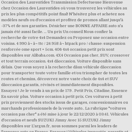
Occasion des Laurentides Transmission Defectueuse Bienvenue
chez Occasion des Laurentides où vous trouverez les véhicules au
prix les plus compétitifs point final! N'hésitez plus et achetez nos
modèles neufs ou d'occasion et profitez de promos allant jusqu'à
-37% et de nos garanties. Dénicher une BONNE AFFAIRE auto n'a
jamais été aussi facile. ... Un prix Un conseil Nous confier la
recherche de votre 4x4 Demandez ou Proposez une occasion entre
voisins. 4 990 â¬ â¬ ttc / 24 958 â¬ htpack pro / chasse: suspension
renforcée ome sport + 5cm. 406 4x4 occasion petit prix sont
disponibles sur Alibaba.com. 4X4 Occasion pas cher, SUV, crossover
et tout terrain occasion. 4x4 dâoccasion. Voiture disponible sans
délais. Que vous soyez à la recherche dâun véhicule dâoccasion
pour transporter toute votre famille et/ou triompher de toutes les
routes et chemins, découvrez notre vaste choix de 4x4 et SUV
dâoccasion garantis, révisés et immédiatement disponibles.
Essayez ! Je le vends à un prix de 179 . Petit Prix, Citadine, Essence
En savoir plus. Voiture occasion à petit prix. Ces voitures à petit
prix proviennent des stocks issus de garages, concessionnaires ou
marchands professionnels de la vente auto.. La rubrique "voitures
occasion pas cher" a été mise à jour le 22/12/2020 à 03:41. Véhicules
d'occasion et neufs SUZUKI Jimny Avec 15 SUZUKI Jimny
disponibles sur L'argus.fr, nous sommes parmi les leaders de
l'annonce auto en France. Essayez ! Véhicules inspectés, garantis et