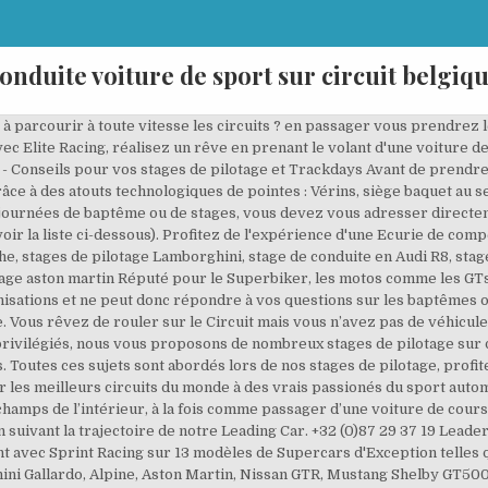
onduite voiture de sport sur circuit belgiq
osons des boxs adaptées aux conducteurs confirmés comme aux débutants souhaitant expérimenter la conduite sur circuit. Le cours de conduite sportive sur le seul circuit de Suisse. Effectuez un stage de pilotage sur 25 circuits en France et en Belgique. Un stage de pilotage au volant d'une F1 ou d'une voiture de course sur un véritable circuit automobile, une expérience inoubliable ! Baptême en Ferrari 488 sur le célèbre circuit du Mans, conduite sur glace d’une GT de légende, prise en mains d’une Lamborghini Huracan sur le circuit de Trappes, pilotage drift d'une BMW préparée ou encore baptême en 206 rallye à Alès… Profitez de l'expérience d'une Ecurie de compétition et plus de 100 véhicules d'exception: stage de pilotage Ferrari, stage pilotage Porsche, stages de pilotage Lamborghini, stage de conduite en Audi R8, stage conduite Nissan GTR, stage de pilotage Alpine, stage de pilotage subaru, stage de pilotage aston martin De 11 à 18 ans – 2 à 15 TOURS (selon le forfait*) Au volant d’une Porsche Boxster, faites découvrir à votre adolescent les joies et les plaisirs de la conduite sur circuit ! Philosophie M, briefings techniques de pilotage, contenu technologique M et nombreuses sessions de roulage à hauts régimes, voici le programme qui vous attend. Nous accueillons les stagiaires de tous les niveaux, particuliers ou entreprises. On met le contact ? Suivez des stages de pilotage sur glace ️ ️ ️, avec le Circuit Glace de Flaine, sur Renault et Subaru. Ne pensez plus que conduire une supercar est uniquement réservé à quelques privilégiés, nous vous proposons de nombreux stages de pilotage sur différents circuits et dans toute la France. depuis la ligne des stands ou depuis la terrasse du bâtiment d'accueil où la vue est magnifique. C'est parti pour des tours de circuit en voiture de cours. Après un briefing de sécurité, il pourra monter à bord d'une superbe voiture de sport pour deux ou trois tours de piste, avec un véritable professionnel au volant. Tarifs : CHF 480.- Membre TCS. Piloter une voiture de luxe ou bien une moto surpuissante est maintenant à portée de main, grâce aux coffrets cadeaux Smartbox de stages de pilotage. Offrez-vous un perfectionnement de votre pilotage accompagné par un professionnel sur l’une de nos voitures. En 25 ans d’existence, Team Pilotage 42 ne cesse de vous surprendre en proposant des stages de pilotage automobile sur circuit asphalte flambant neuf et piste de terre. Ces 2 tours se feront à vitesse modérée derrière notre Leading Car afin d’assurer la sécurité de tous, il n’est donc pas nécessaire de posséder une voiture de sport. Motos, autos, vélos, vivez votre passion au circuit de Mettet ! Lire plus De 11 à 18 ans – 2 à 15 TOURS (selon le forfait*) Au volant d’une Porsche Boxster, faites découvrir à votre adolescent les joies et les plaisirs de la conduite sur circuit ! Le baptême de piste est une occasion unique de découvrir le Circuit de Spa-Francorchamps de l’intérieur, à la fois comme passager d’une voiture de course aux mains d’un pilote professionnel, puis comme conducteur de votre propre voiture, en suivant la trajectoire de notre Leading Car. Vous prenez place en tant que passager à bord de notre voiture de 310cv et partez à l’assaut du plus beau Circuit du monde pour 2 tours. Nous offrons les espériences de conduite ultimes sur les meilleurs circuits du monde à des vrais passionés du sport automobile. La plupart des voitures sont acceptées sur circuit (n’hésitez pas à nous contacter pour vous en assurer) Stage pilotage Course . Avec LRS Formula, pilotez des voitures d'exceptions sur les plus beaux circuits … A l'issue de votre stage nous vous remettrons un diplôme. Email : sylvain.kerten@spa-francorchamps.be, Le Circuit de Spa-Francorchamps Découvrez toutes nos offres de stages de pilotage à Mettet (Belgique) situé … La Porsche Boxster : initiez à la conduite sur circuit votre adolescent avec une véritable voiture de sport ! La plupart des journées de roulage, sauf certaines sorties spécifiques, sont fréquentés par une grande disparité de voitures. Vous pourrez ainsi vous initier aux sensations et aux techniques de la conduite sur circuit au volant de bolides surpuissants, comptant parmi les voitures GT les plus rapides et les plus prestigieuses du moment. Expertpilot a été la première école de pilotage à propos