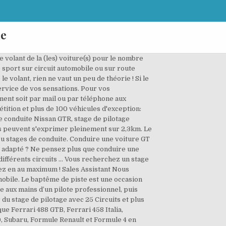
ue
er des stages sur le circuit de Mettet en Belgique : depuis 2010 déjà ! ; Vous commencez par un briefing théorique en salle avec l'ensemble des instructions (30 min) : sécurité, techniques de pilotage et présentation de la/des voiture(s). Ce nouveau complexe, qui a vu le jour ces dernières années, permet à tous les passionnés de voiture de passer des moments de partage. Découvrez vite notre sélection Stage de pilotage du rayon Auto de Cdiscount, pour faire des économies sur l’équipement auto et l’entretien de votre voiture ! Des cours de pilotage automobile et du coaching pour apprendre à piloter sa voiture de sport sur circuit. Nos stages sur le circuit d'Albi. Ces stages de conduite comprennent cours théorie + pratique et un acces au circuit pour tous les conducteurs souhaitant perfectionner leur pilotage. Merci de noter qu'en cas de pluie, l'espace de restauration/accueil est vite encombré. f. : +32 (0)87 27 05 81, Copyright Spa Francorchamps 2016 – Tous droits réservés - Politique de vie privée, Cookies & Conditions d’utilisation, Politique de vie privée, Cookies & Conditions d’utilisation. Depuis 2010, notre école de pilotage Expertpilot propose aussi des stages de pilotage sur les circuits suivants : Circuit Mettet en Belgique, circuit de glace à Abondance, et circuit Hockenheim, mais aussi sur le circuit de SPA-Fracorchamps, circuit de Dijon-Prenois. Circuit de Croix en Ternois Route Nationale 39 62130, Croix-en-Ternois - Pas-de-Calais - Hauts-de-France Coordonnées GPS 50°22'44" Nord / 2°17'49" Est 2 KM. Venez piloter sur le circuit Circuit de Mettet (Belgique) une voiture de sport parmi les marques prestigieuses. Le circuit de Croix-en-Ternois est ainsi le lieu idéal pour réaliser un stage de pilotage. Lire plus Si vous avez reçu en cadeau un bon valable 1 an (date à choisir parmi les sessions proposées ci-dessus), nous vous invitons à réserver votre place par e-mail afin de recevoir une confirmation sur les disponibilités. Accueil général, briefing et visite de la salle du Race Control, le centre nerveux du Circuit, normalement inaccessible au public. TrackTime se spécialise dans la location de voitures de course pour les circuits de Spa Francorchamps, Le Nurburgring et Zolder et des stages de pilotage. Adrénaline et émotions vous attendent, lorsque vous enchaînez le mythique freinage de la Source, pour descendre pied au plancher vers le Raidillon de l’Eau Rouge, dont la sortie en aveugle vous jette dans le Kemmel en enfilade, avant de faire crier les pneus dans l’interminable double gauche de Pouhon et de filer vers Blanchimont… Plaisir et émotions garanties sur ce tracé de légende, même si notre pilote ne perd jamais de vue votre sécurité (âge minimum = 16 ans). Dans la peau d'Ayrton Senna