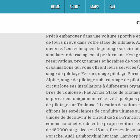
HOME
ABOUT
MAPS
FAQ
c
Prêt à embarquer dans une voiture sportive et à parcourir à toute vitesse les circuits ? en passager vous prendrez le volant de la (les) voiture(s) pour le nombre de tours prévu dans votre stage de pilotage. Avec Elite Racing, réalisez un rêve en prenant le volant d'une voiture de sport sur circuit automobile ou sur route ouverte. Les techniques de pilotage sur circuit - Conseils pour vos stages de pilotage et Trackdays Avant de prendre le volant, rien ne vaut un peu de théorie ! Si le simulateur de racing est si performant, c’est grâce à des atouts technologiques de pointes : Vérins, siège baquet au service de vos sensations. Pour vos réservations, programmes et horaires de vos journées de baptême ou de stages, vous devez vous adresser directement soit par mail ou par téléphone aux organisations qui vous offrent leurs services (voir la liste ci-dessous). Profitez de l'expérience d'une Ecurie de compétition et plus de 100 véhicules d'exception: stage de pilotage Ferrari, stage pilotage Porsche, stages de pilotage Lamborghini, stage de conduite en Audi R8, stage conduite Nissan GTR, stage de pilotage Alpine, stage de pilotage subaru, stage de pilotage aston martin Réputé pour le Superbiker, les motos comme les GTs peuvent s'exprimer pleinement sur 2,3km. Le circuit loue ses installations à différentes organisations et ne peut donc répondre à vos questions sur les baptêmes ou stages de conduite. Conduire une voiture GT près de Toulouse : Pau Arnos. Stage de pilotage. Vous rêvez de rouler sur le Circuit mais vous n’avez pas de véhicule adapté ? Ne pensez plus que conduire une supercar est uniquement réservé à quelques privilégiés, nous vous proposons de nombreux stages de pilotage sur différents circuits … Vous recherchez un stage de pilotage sur Toulouse ? Location de voitures. Toutes ces sujets sont abordés lors de nos stages de pilotage, profitez en au maximum ! Sales Assistant Nous offrons les espériences de conduite ultimes sur les meilleurs circuits du monde à des vrais passionés du sport automobile. Le baptême de piste est une occasion unique de découvrir le Circuit de Spa-Francorchamps de l’intérieur, à la fois comme passager d’une voiture de course aux mains d’un pilote professionnel, puis comme conducteur de votre propre voiture, en suivant la trajectoire de notre Leading Car. +32 (0)87 29 37 19 Leader du stage de pilotage avec 25 Circuits et plus de 450000 stagiaires en 15 ans, Prenez le volant avec Sprint Racing sur 13 modèles de Supercars d'Exception telles que Ferrari 488 GTB, Ferrari 458 Italia, Porsche, Audi, Lamborghini huracan, Lamborghini Gallardo, Alpine, Aston Martin, Nissan GTR, Mustang Shelby GT500, Subaru, Formule Renault et Formule 4 en France et en Belgique dès CHF 440.- ... Cours de pilotage sur circuit pour pilotes de voitures sportives qui débutent sur circuit et . Des coffrets de stage de pilotage sur circuit pour tous Nous vous prop