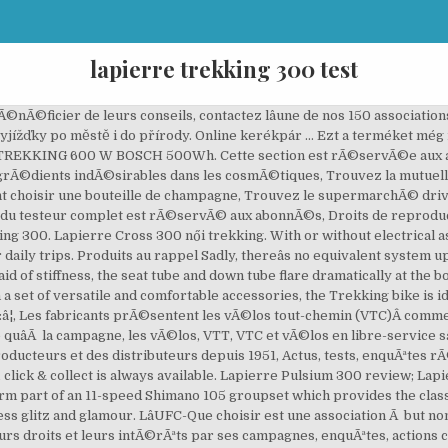
lapierre trekking 300 test
ine and that may be true, but it isnât evident from this build. There are two things that we can all agree on, though: the hidden seat clamp is cool and the matt finish is an absolute nightmare to keep clean. Shimano Sora RD3503, 3×9-fokozat váltás. Lapierre Trekking – Dochádzanie do práce alebo hocikam do mesta sa stane veľkým potešením. Des vélos accessibles, bénéficiant de toute l’expérience et de tout le savoir-faire Lapierre, ni plus ni moins. Identifiez-vous pour afficher tout le contenu du site. ... Lapierre Test Tour; Change country; Sign in to manage your newsletter preferences. Mit oder ohne elektrische Unterstützung, komplett ausgestattet oder nicht, die Lapierre Trekking-Räder werden Sie bei Ihren täglichen Ausfahrten begleiten. Orbea Comfort 30 Trekking Vélo. Vous avez un litige ? Votre numÃ©ro dâabonnÃ© se trouve sur le film transparent dâexpÃ©dition de Sâil dispose de freins Ã disque, on regrettera que ce soient des modÃ¨les Ã cÃ¢ble, moins puissants et prÃ©cis que des modÃ¨les hydrauliques. 0 / 0. votre mensuel et dans nos courriers. Â Výkonné osvětlení se postará o to, abyste byli vidět a … Equipped with a set of versatile and comfortable accessories, the Trekking bike is ideal for all your urban excursions or country outings. Nalezeno 21 nabídek. Don't miss out on MBUK â get your next 3 issues for just Â£5, Get the next 3 issues of the UK's number one cycling magazine for just Â£5, A pedigree endurance machine that's let down by underwhelming finishing kit âÂ and doesn't quite deliver on its frame's hype, The Pulsium offers a composed ride, but basic wheels hold back its racier aspirations, The elastomer offers little flex but may absorb road shock. Previous Next. Lapierre Trekking 200 W 2018 najdete a porovnáte na Srovnanicen.cz. OVERVOLT URBAN 300 BOSCH 400Wh. Számos praktikus kiegészítővel van felszerelve, hogy élvezetesebbé tegye utazását. Dealers; Change your country; My account; Bikes . Lapierre . Il y en a forcÃ©ment une prÃ¨s de chez vous. A 27.2mm diameter carbon seatpost completes the comfort-biased picture, topped by a comparatively comfortable Fizik Aliante saddle. Vélos Urbains / Loisirs Lapierre Urbain équipé , géométrie Homme . Two months before the start of the 8thedition of the Tour de France, Alphonse Steines drove his car to the foot of the Col du Tourmalet in the Pyrenees. To what degree this serves performance rather than aesthetics is debatable, but the result is unique looking, dividing opinion in the BikeRadar office. One thing that immediately struck us about Lapierreâs Pulsium 300 is that every frame tube looks to have been sculpted and tweaked to a particular shape. Lapierre's Overvolt Urban 300 listas para entregar! Con o senza assistenza elettrica, completamente equipaggiate o no, le Lapierre Trekking vi accompagneranno in tutti gli spostamenti quotidiani. Fox supply the suspension in the form of their Fox 32F RL open bath fork which offers 100mm of travel. By entering your details, you are agreeing to BikeRadar terms and conditions and privacy policy. 5 vélemény . OVERVOLT URBAN 400 BOSCH 400Wh. Pour rouler à la ville, à la campagne, dans les vignes, sur les pistes cyclables, profiter du grand air… Le Cross est le vélo idéal ! Already have an account with us? Câest un modÃ¨le qui nâest pas trÃ¨s lÃ©ger puisquâil approche les 15 kg (14,7 kg exactement). The frameâs arcing toptube splits before meeting the seat tube, the upper strut curving up to the seat clamp area, the lower one interrupted by a plastic sheath that houses the elastomer ring at the core of the bikeâs vibration-taming arsenal â more of which later. ZOOM. Az erőteljes világítás biztosítja, hogy jól lásson és … The wavy fork contributes to a distinct look, but does it all work? You can unsubscribe at any time. Lapierre Trekking 300 W 2017. Lapierre claims further shock absorption from the daintily swept fork, which offers a few more mm of offset than a typical road unit and has a full carbon, tapered steerer. Performance and light weight, assisted by a 250 Wh engine when needed. A sárvédők és a kitámasztó szintén tartozék. Lapierre Trekking 300; Lapierre Trekking 300. Lapierre Cross 300. Men's clothing Test indÃ©pendant, sans aucune complaisance, sans pub. Eladó a képen látható Lapierre Audacio 300, 2016. februárban vásároltam a kerékp