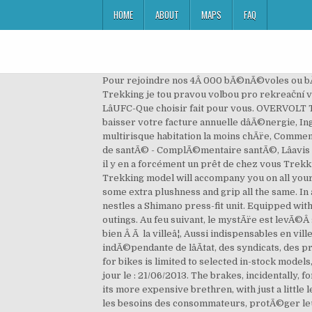
HOME
ABOUT
MAPS
FAQ
Pour rejoindre nos 4Â 000 bÃ©nÃ©voles ou bÃ©nÃ©ficier de leurs conseils, contactez lâune de nos 150 associations locales. Dámské trekingové kolo Lapierre Trekking je tou pravou volbou pro rekreační vyjížďky po městě i do přírody. Online kerékpár … Ezt a terméket még nem véleményezték! DÃ©couvrez ce que LâUFC-Que choisir fait pour vous. OVERVOLT TREKKING 600 W BOSCH 500Wh. Cette section est rÃ©servÃ©e aux abonnÃ©s du site quechoisir.org, Faites baisser votre facture annuelle dâÃ©nergie, IngrÃ©dients indÃ©sirables dans les cosmÃ©tiques, Trouvez la mutuelle santÃ© adaptÃ©e Ã votre profil, Trouvez la multirisque habitation la moins chÃ¨re, Comment choisir une bouteille de champagne, Trouvez le supermarchÃ© drive le moins cher prÃ¨s de chez vous, SystÃ¨me de santÃ© - ComplÃ©mentaire santÃ©, Lâavis du testeur complet est rÃ©servÃ© aux abonnÃ©s, Droits de reproduction et de diffusion rÃ©servÃ©s. 71 magasins, il y en a forcément un prêt de chez vous Trekking 300. Lapierre Cross 300 női trekking. With or without electrical assistance, fully-equipped or not, the Lapierre Trekking model will accompany you on all your daily trips. Produits au rappel Sadly, thereâs no equivalent system up front, but it offers the possibility of buying some extra plushness and grip all the same. In aid of stiffness, the seat tube and down tube flare dramatically at the bottom bracket junction, at the heart of which nestles a Shimano press-fit unit. Equipped with a set of versatile and comfortable accessories, the Trekking bike is ideal for all your urban excursions or country outings. Au feu suivant, le mystÃ¨re est levÃ©Â :â¦, Les fabricants prÃ©sentent les vÃ©los tout-chemin (VTC)Â comme suffisamment polyvalents pour servir aussi bien Â Ã la villeâ¦, Aussi indispensables en ville quâÃ la campagne, les vÃ©los, VTT, VTC et vÃ©los en libre-service sâimposent comme un moyenâ¦, Association indÃ©pendante de lâÃtat, des syndicats, des producteurs et des distributeurs depuis 1951, Actus, tests, enquÃªtes rÃ©alisÃ©s par des experts. National delivery for bikes is limited to selected in-stock models, click & collect is always available. Lapierre Pulsium 300 review; Lapierre Pulsium 300 review. Trekking 300. Mis à jour le : 21/06/2013. The brakes, incidentally, form part of an 11-speed Shimano 105 groupset which provides the class-leading shifting and excellent ergonomics of its more expensive brethren, with just a little less glitz and glamour. LâUFC-Que choisir est une association Ã but non lucratif entiÃ¨rement consacrÃ©e Ã satisfaire les besoins des consommateurs, protÃ©ger leurs droits et leurs intÃ©rÃªts par ses campagnes, enquÃªtes, actions collectives et achats groupÃ©s. Lapierre Trekking 300, model 2020 . A Lapierre Trekking megfelelő választás a városban és a hétvégi rekreációs kirándulásokhoz. Lapierre claims the Pulsium offers as much lateral stiffness as its Xelius race mach