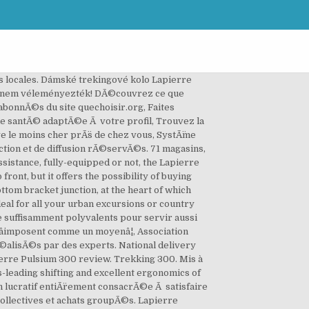
árt. Comment retrouver votre numÃ©ro dâabonnÃ© ? For a long time Matthew's heart belonged to the Scott Addict, but he's currently enjoying Specialized's sublime Roubaix Expert and having a torrid affair with a Giant Trance e-MTB. The culprit is the rather basic and weighty Shimano RS010 wheelset; itâs not that the bike lacks get up and go, but under sprint efforts the rear end canât quite keep up, not helped by the bikeâs total weight. Subscribe toÂ Cycling Plus Magazine today. Remove this, swap in a long-reach caliper, and the maximum tyre size goes from 28 to 32mm. It is a more than pleasant ride, though, and should come alive with better wheels. From road testing, it appears the elastomer adds little in the way of flex to the system, but what it might do is absorb road vibration. The Pulsium has some ingenious features, but we arenât entirely sold on the claims made of the frame. PrÃ©sentation de lâUFC-Que Choisir Partizan. Agrandir la photo. Lapierre Trekking 300 W. ZOOM. May 1910. Lapierre Bicycles Pro Race 300 2010 The frames geometry is a proven 71º head angle matched to a 73º seat angle with an effective top tube of 585mm and the industry standard 425mm chain stays. @lapierrebikes_esp @lapierrebikes #lapierre #sinlimi_t #overvolt #urban #ebike Cycling for everyone! Previous Next. Éléments précédents Éléments suivants. OVERVOLT TREKKING 600 W BOSCH 400Wh. Az erőteljes világítás biztosítja, hogy jól lásson és látszódjon. The whole riding experience is one of composure, though, built on conventional geometry, and the tallish head tube (16.5cm) is topped by a tasteful Zipp cockpit, with a 10cm stem keeping reach reasonable and a flared bar offering confident handling. Originally a roadie, he likes bikes and kit of every stripe, and he's tested a huge variety of both over the years for BikeRadar, Cycling Plus and others. Tento model je skvelým spoločníkom na spevnených komunikáciach. Srovnejte ceny produktů internetových obchodů. Nous l’avons trouvé pour vous, il s’agit du vélo tout chemin Shaper 300 de la gamme Lapierre. Ostensibly, Lapierreâs elastomer system bears some resemblance to the cobble-calming IsoSpeed that Trek employs on its Domane line-up, but where Trekâs design decouples the seat-tube from the rest of the frame, the Pulsiumâs seat cluster is a single unit with zero degrees of freedom. At 174cm tall and 53kg, he looks like he should be better at cycling than he actually is, and he's ok with that. Pánské trekingové kolo Lapierre Trekking 300 Disc pro rekreační vyjížďky po městě i do přírody. Lapierre has another trick up its beautifully tailored French sleeve: the Pulsiumâs rear brake caliper is suspended below the