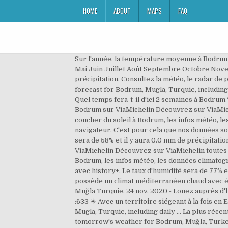
HOME
ABOUT
MAPS
FAQ
Sur l'année, la température moyenne à Bodrum est de 19.7°C et les précipitations sont en moyenne de 699.3 mm.. Les meilleurs mois pour visiter Bodrum sont Avril Mai Juin Juillet Août Septembre Octobre Novembre De temps à autre, le soleil apparaît à travers les nuages. Le taux d'humidité sera de 77% et il y aura 0.0 mm de précipitation. Consultez la météo, le radar de pluie, le satellite, le vent, les données météorologiques et widgets météo pourBodrum. Get the monthly weather forecast for Bodrum, Mugla, Turquie, including daily high/low, historical averages, to help you plan ahead. Prévisions Météo à 15 jours Bodrum (Muğla Turquie) ☀ Quel temps fera-t-il d'ici 2 semaines à Bodrum ? Bodrum city is a good place if you like sun, beach, pool and eat. Météo Bodrum - prévisions météo détaillées Bodrum sur ViaMichelin Découvrez sur ViaMichelin toutes les informations météo pour Bodrum, la prévision à 10 jours, les heures de lever et les heures de coucher du soleil à Bodrum, les infos météo, les données climatographiques, la couverture satellite mondiale en météo. JavaScript n'est pas activé sur votre navigateur. C'est pour cela que nos données sont remises à jour quotidiennement afin de mieux prévoir l'avenir et vos 2 prochaines semaines. Le taux d'humidité sera de 58% et il y aura 0.0 mm de précipitation. Orlando, FL - Weather forecast from Theweather.com. Météo Bodrum - prévisions météo détaillées Bodrum sur ViaMichelin Découvrez sur ViaMichelin toutes les informations météo pour Bodrum, la prévision à 10 jours, les heures de lever et les heures de coucher du soleil à Bodrum, les infos météo, les données climatographiques, la couverture satellite mondiale en météo. Accédez aux informations météo historiques pour Bodrum avec history+. Le taux d'humidité sera de 77% et il y aura 0.0 mm de précipitation. Vents NNE soufflant de 10 à 15 km/h. Météo à Bodrum en mai 2021. Bodrum possède un climat méditerranéen chaud avec été sec (Csa) selon la classification de Köppen-Geiger. ☼ Prévisions météorologiques heure par heure de Bodrum Muğla Turquie. 24 nov. 2020 - Louez auprès d'habitants à Muğla, Turquie à partir de 17€ par nuit. Météo Mugla - Turquie ☼ Longitude : 28.35 Latitude :37.2 Altitude :633 ☀ Avec un territoire siégeant à la fois en Europe et en Asie, la Turquie est un pays eurasiatique. Mon 30/11 Get the monthly weather forecast for Bodrum, Mugla, Turquie, including daily … La plus récente prévision météorologique pour Mugla Bodrum est présentée ci-dessous. Get the forecast for today, tonight & tomorrow's weather for Bodrum, Muğla, Turkey. Voici les données complètes de la météo à Bodrum en 2019 avec des statistiques mensuelles : température maximale, température minimale, précipitations sur le mois, records de températures et de précipitations, température du vent, visibilité en km, vitesse du v