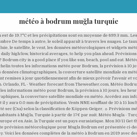
météo à bodrum muğla turquie
ent, couverture nuageuse, heure du lever de soleil, humidité, etc. Elle dispose d'une ouverture sur la Mer Noire, la M Bodrum en juin, Turquie : Le climat attendu pour le mois de juin à Bodrum. La météo à Bodrum au mois de mai provient de données statistiques sur les années écoulées. Soyez chez vous, ailleurs, avec Airbnb. Nos prévisions météo heure par heure détaillées pour Bodrum pour tout savoir jusqu'à 48 heures à l'avance. Faudra-t-il prendre votre parapluie dans les prochaines heures ? Know what's coming with AccuWeather's extended daily forecasts for Bodrum, Mugla, Turquie. Au cours de l'année, la température varie généralement de 9 °C à 32 °C et est rarement inférieure à 4 °C ou supérieure à 35 °C. Orlando, FL - Weather forecast from Theweather.com. Prévisions du 24 décembre 2020 au 08 janvier 2021. Pourquoi alors des cookies? Il est important de consulter régulièrement nos prévisions des 15 prochains jours qui peuvent évoluer. Bodrum possède un climat méditerranéen chaud avec été sec (Csa) selon la classification de Köppen-Geiger.. La température moyenne en mai à Bodrum est de 21°C et les précipitations sont en moyenne de 17 mm.La nuit les températures chutent à 17°C et la journée elles peuvent atteindre 26°C.. En résumé, le climat en mai est Très favorable, c'est un bon mois pour voyager à Bodrum. Ils nous permettent de: réduire les clics nécessaires pour arriver à l'information désirée; montrer seulement ce que vous voulez; offrir une publicité qui suit plutôt vos intérêts Bodrum possède un climat méditerranéen chaud avec été sec (Csa) selon la classification de Köppen-Geiger. Prévisions Quotidiennes; Calendrier des Prévisions; Prévisions Détaillées; Oct novembre 2020 . Rapport météo pour Bodrum. Climat Bodrum, Turquie . ☁ Prévisions météo Bodrum Muğla Turquie à 15 jours. Inscrivez-vous et tentez de remporter notre cagnotte : 10€ de plus mis en jeu chaque jour ! Obtenez les prévisions météo 7 jours les plus actuelles et les plus fiables en plus d’alertes d’orages, des rapports et de l’information pour [city], avec MétéoMédia. Meteo Heure par Heure Bodrum - Turquie (Ege Bolgesi) ☼ Longitude : 27.43 Latitude : 37.04 Altitude : 18m ☀ Avec un territoire siégeant à la fois en Europe et en Asie, la Turquie est un pays eurasiatique. This online webcam gives you an overview of port city and district Bodrum, in Muğla Province, on the southwest coast of Turkey.Bathed by the Aegean Sea, this city has over 36,000 residents, and one of its landmarks is the 15th-century Bodrum Castle overlooking the city’s harbour and marina. Prévisions météo Bodrum 15 jours. Informations complémentaires. Our goal was to make it more User friendly as the previous version. Créez votre widget météo personnalisé et ajoutez-le à votre site gratuitement en quelques minutes. Activités et points d'intérêts autour de la ville. Avant l'aube du samedi, il souffle une très légère brise (1 à 7 km/h). Bodrum District, Muğla Province, Turkey : Reference: Robert, U., Foden, J., & Varne, R. (1992). Elle dispose d'une ouverture sur la Mer Noire, la Mer Egée et la Méditerranée. Know what's coming with AccuWeather's extended daily forecasts for Bodrum, Mugla, Turquie. Bodrum Airport / Milas Mugla Airport . It will be mostly dry with little or no precipitation and cloud covering 28% of the sky, the humidity will be around 63%. Précipitations et risques de pluie. 6 miles and an atmospheric pressure of 1019 mb. Bodrum est baignée de soleil pendant 300 jours et favorise la saison touristique. 2.9/5 (10 reviews) This place is a dump "Runed down , poorly managed , bad service I am not a picky person or one who likes to complain but I feel it is my duty to say don't go to this Hotel" …" Up to 90 days of daily highs, lows, and precipitation chances. Vous pouvez consulter les statistiques météo pour le mois entier, mais aussi en naviguant par les onglets pour le début, le milieu et la fin du mois. Sur la courbe d'évolution des … Meteo Bodrum - Turquie (Ege Bolgesi) ☼ Longitude : 27.43 Latitude : 37.04 Altitude : 18m ☀ Avec un territoire siégeant à la fois en Europe et en Asie, la Turquie … vos droits, prenez connaissance de notre Charte de confidentialité. Dernière mise à jour : sam, 12/12/2020 - 