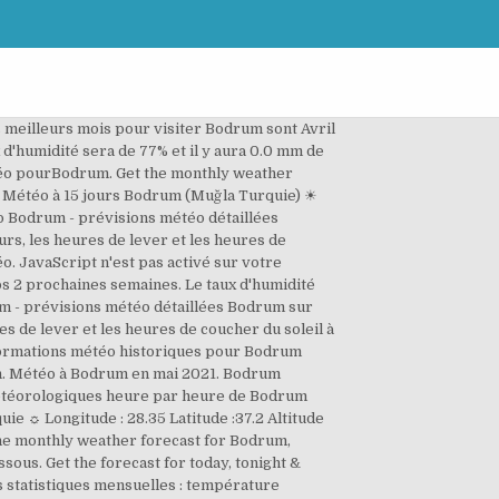
12:49 (UTC+3) sam 12 déc; Lever du soleil. Voici le rapport de vent, de vagues et météo pour Bodrum en Muğla, Turquie. You will found more information to Transportation, Transfers, Car Rentals and many more.. ... 20 ºC. Meteo Bodrum - Turquie (Ege Bolgesi) : Prévisions METEO GRATUITE à 15 jours - La Chaîne Météo. , Turquie. Up to 90 days of daily highs, lows, and precipitation chances. Webcam Turquie plages. The 4-course meal includes a variety of pairings with local olive oil, jam, cheese, and various hot dishes. Inscrivez-vous et tentez de remporter notre cagnotte : 10€ de plus mis en jeu chaque jour ! Bodrum, Turquie - Toutes les prévisions: météo ciel, météo 12 jours, météo 15 jours, météo agricole Bodrum Castle is 1 km, mauseluem 1,5 km from Gulet Hotel while the Bodrum Cruise Port is a 5-minute walk away.Set on the only beach in central Bodrum, Hotel Gulet offers elegantly furbished air conditioned rooms with satellite led tv, minibar, free wi-fi and the stunning view of The Castle of the Knights of Saint John, built in the 15th centuryLocal and fresh dishes are served at our restaurant. MeteoArt.com fournit des informations et des mises à jour complètes sur la météo de Mugla, y compris la météo horaire, les prévisions à 14 jours pour Mugla et la météo moyenne par mois. My modern decorated apartment is perfectly located on a scenic hill only 1 km away from Bodrum Centre. Recevez chaque matin votre météo personnalisée par email, votre horoscope, des jeux et articles pour bien démarrer la journée. Bodrum, Muğla, TurquieConditions et prévisions météorologiques de la jornée et de la nuit et radar Doppler de The Weather Channel | Weather.com Pour en savoir Auj. À Bodrum, les étés sont très chaud, humide, aride et dégagé ; les hivers sont long, frisquet, précipitation et partiellement nuageux ; et le climat est venteux tout au long de l'année. Turquie Bodrum, Muğla Prévision météo à long terme Pour vous aider à éviter le mauvais temps. Avant l'aube du samedi, le temps qui s'installe est généralement clair, mais durant la journée quelques passages nuageux sont prévus. Les données sur la météo: température, pluie/neige, vent, humidité, pression,... pour Bodrum Créez votre widget météo personnalisé et ajoutez-le à votre site gratuitement en quelques minutes. Le taux d'humidité sera de 45% et il y aura 0.0 mm de précipitation. ☼ Almanach des données météorologiques de la ville de Bodrum Muğla Turquie. Bodrum, Muğla, TurquieConditions et prévisions météorologiques de la jornée et de la nuit et radar Doppler de The Weather Channel | Weather.com Infinity Exclusive City Hotel , Yacht Boheme Hotel-Boutique Class - Adults Only , and Arwen Hotel are some of the popular hotels in Mugla Province . Généralités Ceci est la page d'aperçu de la webcam pour Bodrum en Muğla, Turquie. Plus on se rapproche de la