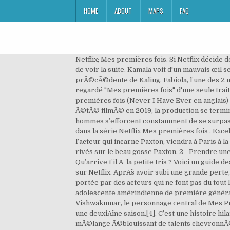
HOME
ABOUT
MAPS
FAQ
Netflix; Mes premières fois. Si Netflix décide de renouveler Mes Premières Fois pour une seconde saison alors il faudra au minimum patienter un an et demi avant de voir la suite. Kamala voit d'un mauvais œil se profiler un mariage arrangé. Les spectateurs en reconnaÃ®tront plusieurs, dont beaucoup sont issus de l’Åuvre prÃ©cÃ©dente de Kaling. Fabiola, l’une des 2 meilleures amies de Devi est incarnée par la rayonnante Lee Rodriguez. Cheshi-chan Justice pour Paxton J'ai regardé "Mes premières fois" d'une seule traite en une belle journée désoeuvré de confinement. Avant d'intérpréter le rôle du beau gosse Paxton dans Mes premières fois (Never I Have Ever en anglais) sur Netflix, Darren Barnet a passé le casting d'After - Chapitre 2 pour jouer Trevor, mais pas que. La saison 1 a Ã©tÃ© filmÃ© en 2019, la production se terminant en octobre 2019. Ramona Young. AprÃ¨s avoir frÃ©quentÃ© la mÃªme Ã©cole pendant des annÃ©es, les deux hommes s’efforcent constamment de se surpasser. Elle est diffusÃ©e depuis le 27 avril 2020 sur Netflix[2],[3]. Il est connu pour son rôle de Paxton Hall-Yoshida dans la série Netflix Mes premières fois . Excellente nouvelle pour les fans de Mes Premières Fois (ou Never Have I Ever en version originale) : Darren Barnet, l’acteur qui incarne Paxton, viendra à Paris à la fin de l’année pour la convention A Millennial Weekend 2 d’Ultimevents. Quel âge ont-ils réellement ? Elle a les yeux rivés sur le beau gosse Paxton. 2 - Prendre une cuite dans une soirée branchée 30 min. Dr. Nalini Vishwakumar. Saison 1 - 2 Episodes. Minuit dans l’Univers : Qu’arrive t’il Ã la petite Iris ? Voici un guide des acteurs et des personnages de Mes PremiÃ¨res Fois. La premiÃ¨re saison a Ã©tÃ© mise en ligne le 27 avril 2020 sur Netflix. AprÃ¨s avoir subi une grande perte, elle se lance dans la conquÃªte du type le plus populaire de l’Ã©cole. Mes Premières Fois est magnifiquement portée par des acteurs qui ne font pas du tout leurs âges ! serie Mes premières fois de Lang Fisher, Mindy Kaling en 2020 est un histoire : La vie compliquée d'une adolescente amérindienne de première génération moderne, inspirée de la propre enfance de Kaling. Une suite prÃ©vue ? Maitreyi Ramakrishnan incarne Devi Vishwakumar, le personnage central de Mes Premières Fois. In the season 1 finale, Devi and her mother, N… Le 1er juillet 2020, Netflix renouvelle la sÃ©rie pour une deuxiÃ¨me saison.[4]. C’est une histoire hilarante et réconfortante, et la fin de la saison 1 de Mes Premières Fois est passionnante pour Devi. Et il prÃ©sente un mÃ©lange Ã©blouissant de talents chevronnÃ©s et de nouveaux venus. ... Coucher avec Paxton Hall-Yoshida: Obsédée par Paxton, Devi hésite à dire la triste vérité à ses amies. Mes Premières Fois - Série (2020) Série de Mindy Kaling et Lang Fisher Comédie 2 saisons (en cours) Netflix 29 min 27 avril 2020 Le quotidien pas toujours fa