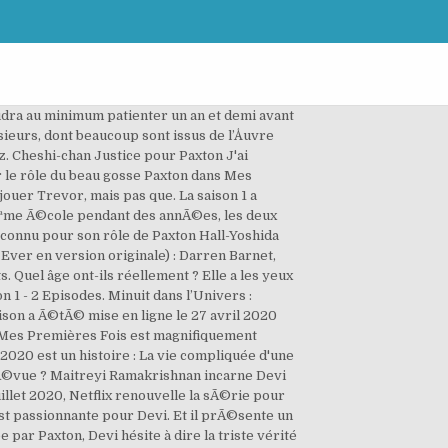
cents intitulée Mes premières fois. Sendhil Ramamurthy, l'acteur de la série "Flash", fait également partie du casting aux côtés d'un certain John McEnroe qui prête sa voix pour la voix-off de la série. Découvrez le vrai âge des acteurs de Mes premières fois qui jouent les adolescents. Si vous continuez Ã utiliser ce dernier, nous considÃ©rerons que vous acceptez l'utilisation des cookies. Comme Devi ne fait rien pour calmer la rumeur qui court sur elle et Paxton, tout explose. Mes premières fois. Cette comÃ©die de passage Ã l’Ã¢ge adulte est co-crÃ©Ã©e par Kaling et Lang Fisher, qui ont co-Ã©crit des Ã©pisodes du Mindy Project. Richa Moorjani. Nous sommes désolés de vous apprendre que vous devrez faire preuve de patience. Mes premières fois (ou Never Have I Ever en anglais). Avec le Covid-19, tous les tournages ont été retardés. Elle est en deuxiÃ¨me annÃ©e de lycÃ©e, mais elle aspire aussi Ã devenir populaire Ã l’approche de la rentrÃ©e scolaire. Vous allez le découvrir ci-dessous. Minuit dans l’Univers 2 : Quelle date de sortie Netflix ? Mes premières fois (ou Never Have I Ever en anglais). Si vous avez regardé la série de Mindy Kaling, Mes Premières Fois (aka Never Have I Ever en version originale), vous n’êtes certainement pas passé à côté du beau gosse de l’histoire, Paxton, interprété par Darren Barnet.Figurez-vous que son personnage est à l’origine d’un tout nouveau challenge TikTok. The Clone Wars : Quel Ã¢ge Ã Ahsoka Tano Ã la fin de la Saison 7 ? Mes premières fois Mes Premières Fois est magnifiquement portée par des acteurs qui ne font pas du tout leurs âges ! Mes Premières Fois est magnifiquement portée par des acteurs qui ne font pas du tout leurs âges ! Tout cela offre tous un large éventail de personnages. The only wild card when it comes to the cast is Sendhil Ramamurthy, who plays Devi’s father Mohan Venkatesan. L'histoire ? ... Obsédée par Paxton, Devi hésite à dire la triste vérité à ses amies. Quel âge ont-ils réellement ? Toutes les infos. Après une année compliquée, Devi, une ado indo-américaine, décide de tout faire pour devenir populaire et attirer le mec le plus cool du lycée, Paxto, joué par Darren Barnet. L’épisode 5 de la saison 1 de la série Mes premières fois est très bien pensé du début, dès les premières scènes, jusqu’à la fin. Mes Premières Fois est une série TV de Mindy Kaling et Lang Fisher avec Maitreyi Ramakrishnan (Devi), Richa Moorjani (Kamala). Retrouvez tout le casting de la saison 1 de la série Mes Premières Fois: les acteurs, les réalisateurs et les scénaristes Elle est en deuxième année de lycée, mais elle aspire aussi à … Mes Premières Fois est une série TV de Mindy Kaling et Lang Fisher avec Maitreyi Ramakrishnan (Devi), Richa Moorjani (Kamala). Vous allez le découvrir ci-dessous. Iris est elle Sully ? On vous dit tout !