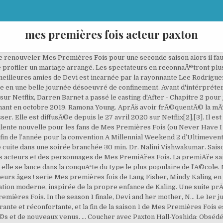
mes premières fois acteur paxton
cile … Le casting de la saison 2 de Mes Premières Fois sur Netflix accueille un acteur d'Orange is the New Black. Lee Rodriguez. Son Instagram est juste lÃ @leerodriguezz, Mes PremiÃ¨res Fois : Guide des Personnages, Instagram (Paxton, Devi). Star Wars : Pourquoi Kamino n’Ã©tait pas dans les Archives Jedi ? Non seulement elle doit faire face aux Ã©preuves et aux tribulations d’un lycÃ©en typique. Devi est une adolescente indienne amÃ©ricaine de premiÃ¨re gÃ©nÃ©ration qui vit dans la vallÃ©e de San Fernando. Mes premières fois, c'est la nouvelle teen-série pétillante de Netflix, signé Mindy Kaling. Biographie de Bill Paxton - Réalisateur, Acteur, Interprète, Réalisateur/Metteur en Scène : découvrez sa filmographie, ses dernières news et photos. L’histoire ? Mes Premières Fois - Série (2020) Série de Mindy Kaling et Lang Fisher Comédie 2 saisons (en cours) Netflix 29 min 27 avril 2020 Le quotidien pas toujours facile de … Premières soirées, premiers baisers, premiers copains, premières cuites, etc… La réalisatrice aborde les problèmes d’amitiés, de chagrins d’amours, de famille et de sexualité. Si Netflix décide de renouveler Mes Premières Fois pour une seconde saison alors il faudra au minimum patienter un an et demi avant de voir la suite. Elle a donc produit une nouvelle série, Mes premières fois, diffusée depuis cette semaine sur la plateforme. Mes premières fois (Never Have I Ever) est une série télévisée américaine créée par Mindy Kaling et Lang Fisher. Mais elle est Ã©galement obligÃ©e de se conformer aux normes culturelles que sa famille suit. Si vous souhaitez suivre Paxton sur Instagram c’est ici ! Un programme qui se mange sans faim et va sucrer ton confinement ! Pourtant, ils jouent des adolescents de 15-16 ans. Maitreyi Ramakrishnan ... Paxton Hall-Yoshida. Ramona Young joue l’une des deux amies les plus proches de Devi, Eleanor. The cast hasn’t been confirmed yet either, but we expect many of the main players to return: Maitreyi Ramakrishnan (Devi Vishwakumar), Poorna Jagannathan (Nalini Vishwakumar), John McEnroe (Narrator), Richa Moorjani (Kamala), Ramona Young as (Eleanor), Lee Rodriguez (Fabiola), Darren Barnet (Paxton Hall-Yoshida), Jaren Lewison (Ben Gross). Mes premières fois a connu un gros succès il y a quelques semaines sur Netflix. Si vous souhaitez plus d’infos concernant la Saison 2 de Mes PremiÃ¨res Fois, date de sortie etc. Mais alors que va-t-il se passer dans la saison 2 ? La série va avoir droit à une saison 2. Bonne nouvelle : Mes premières fois revient sur Netflix avec une saison 2 ! L’histoire ? acteurs. Étant donné le succès du films A tous les garçons que j’ai aimés et sa suite, Netflix sait que les productions pour adolescents plaisent. Devi Vishwakumar a une liste qu’elle doit cocher pour devenir l’une des ados les plus cool de l’école. Kamala voit d'un mauvais œil se profiler un mariage arrangé. Mes PremiÃ¨res Fois se concentre sur une adolescente amÃ©rindienne qui essaie de vivre avec sa famille dans le sud de la Californie. Pour l’instant on ne sait pas grand-chose à part […] C’est l’histoire de jeunes qui expérimentent leurs premières fois. Paxton Hall-Yoshida. Mes Premières Fois - Série (2020) Série de Mindy Kaling et Lang Fisher Comédie 2 saisons (en cours) Netflix 29 min 27 avril 2020 Le quotidien pas toujours facile de … Mes premières fois: Les acteurs annoncent qu’il y aura une saison 2. Elle est diffusée depuis le 27 avril 2020 sur Netflix [ 1 ] , [ 2 ] . Lee Rodriguez. Kamala. Mes Premières fois et Paxton, son beau gosse : Ok, c'est un peu cliché mais clairement ça nous déplaît pas de se rincer l'œil pendant 10 épisodes. Parce que Mes Premières Fois ce n’est pas que des histoires d’amour, on espère également pouvoir assister à de nouvelles séances de Devi chez le psy. Pourtant, ils jouent des adolescents de 15-16 ans. La sÃ©rie s’inspire de l’Ã©ducation de Kaling et de ses difficultÃ©s en tant qu’Indien d’AmÃ©rique de premiÃ¨re gÃ©nÃ©ration. Le dernier projet tÃ©lÃ©visÃ© de Mindy Kaling, Mes PremiÃ¨res Fois, est arrivÃ© sur Netflix. Après le carton de la première saison de Mes Premières Fois sur Netflix, les fans attendent désormais le renouvellement de la teen-série avec impatience. Source : Netflix (Mes premières fois) Netflix lance une nouvelle série pour adoles