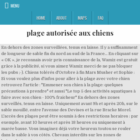
MENU
HOME
ABOUT
MAPS
FAQ
plage autorisée aux chiens
En dehors des zones surveillées, tenus en laisse. Il y a suffisamment de longueur de sable fin du nord au sud de la France... En cliquant sur « OK », je reconnais avoir pris connaissance de la, Wamiz est gratuit grâce à la publicité, si vous aimez Wamiz merci de ne pas bloquer les pubs ;-). Chiens tolérés d'Octobre à fin Mars Musher et Sophie : Si vous voulez plus d'infos pour aller à la plage avec votre chien retrouvez l'article : "Emmener son chien à la plage: quelques précautions à prendre" et aussi "Le top 5 des activités aquatiques à faire avec son chien - 100% fraicheur" En dehors des zones surveillés, tenus en laisse. Uniquement avant 9h et après 20h, sur le sable mouillé, entre l'avenue des Devises et la rue Bracke Morel. L'accès des plages peut être soumis à des restrictions horaires : par exemple, avant 10 heures et après 18 heures ou uniquement à marée basse. Vous imaginez déjà votre heureux toutou se rouler dans le sable à vos côtés. Chevaux interdits sur les zones de baignade. Le mieux est toujours de se renseigner en amont en cas de changements. Uniquement la grande plage surveillée est interdite. Plusieurs plages n’acceptent plus les chiens, pour ceux qui ont leurs habitudes, soyez vigilants! êtes les bienvenus sur la plage de Middelkerke. Une des plages a erdeven dans le 56 est autorisee aux animaux ainsi qu aux nudistes! Uniquement sur la plage Ouest, à la frontière avec Sérignan. Plouharnel; Quiberon: ZONE RÉSERVÉE –> Attention, seulement une partie de cette plage est accessible aux chiens; Ambon; Plages autorisées aux chiens: Belle île en Mer. Le bois-plage-en-ré; Mairie : 05 46 09 23 11 17580 Le bois-plage-en-ré Commune; Plage avec zone autorisée aux animaux. Pour les chevaux, uniquement 2h avant et 2h après les marées basses et sur la bande de sable humide découverte par … Uniquement sur la plage de la Pointe des Douaniers. En dehors des zones surveillées. Tolérés à l'Est du Pas de Gros Jonc et à l'ouest du Petit Sergent, tenus en laisse. Uniquement sur les deux extrémités de la plage, en dehors des zones règlementées, tenus en laisse. Chevaux avant 8h00 à marée basse. Sauf que... les choses ne se passent pas comme vous les aviez imaginées. Saint-brévin-les-pins (44250) Plage autorisée aux animaux à certains horaires. Chevaux uniquement avant 9h et après 20h. ... A la ciotat, près de Marseille (13), il y a même une plage réservée aux chiens ! En avion avec son chien : en cabine ou en soute ? Interdits sur les plages et promenades du 1er Juillet au 31 Août. 11. Pour des raisons sanitaires liées à la qualité des eaux de baignade, les chiens sont interdits sur nos plages du 1er avril au 30 septembre. Pelouse, mur. D’une plage à l’autre, cette zone peut ou non imposer le port de la laisse. Du 15 juin au 15 septembre, les chiens sont interdits sur toutes les plages de la commune de Saint Brévin-les-Pins. 3 idées pour fêter Halloween avec votre chien ! Chiens uniquement tenus en laisse. Interdits entre la côte sud et le bout du Parking de l'Ermitage, à la frontière de Bréville. Située aux abords d'une forêt, proche de la nature et du parc à bateaux. Le nom de cette plage a une origine qui plaira aux plus jeunes (et moins jeunes également en fait… ) de la famille et aux chiens. Pour les chiens, uniquement sur la plage aux Dunes et sur l'extrémité est de la plage de Cap Cabourg. Tenus en laisse, sur la promenade et en dehors de la zone de baignade. Chevaux autorisés en pied de dune avant 10h et après 19h. 0 0. Plage du Coulet 1162 Saint-Prex: Accès à la plage : à 1 km en direction de Rolle, par le Chemin de la Moraine puis Chemin du Coulet. Sur les plages de l'atlantique, on peut emmener son chien à la plage, à condition de ne pas se mettre dans la zone réservée aux baigneurs ! Piriac-sur-mer (44420) Plage autorisée aux animaux à certains horaires. En dehors de ces horaires ou de cette période de … Uniquement sur la zone Est et tenus en laisse sur la Promenade de la Paix (planches en bois). Marée basse, Interdit du 1er juin au 30 septembre 2020, Uniquement sur les deux extrémités de la plage. Chevaux interdits entre 9h et 19h sur la plage de Surville. A la différence du continent, les chiens sont souvent autorisés sur les plages Corses. Chevaux uniquement dans un encadrement professionnel, avant 10h, à marée basse. Edition 2020 des plages autorisées aux chiensCe site vous est proposé par la rédaction du Magazine 30 millions d'amis, Retrouvez la carte sur le magazine du mois de Juin. Autorisés avant 8h00 et après 22h00 hors des zones de baignade. !c'est valable pour les femmes aussi!! En pleine saison d'été par exemple, nos amis les chiens ne sont pas autorisés aux heures de baignade, c'est plutôt tôt le matin et le soir que vous pouvez les emmener se dégourdir les pattes. Et pour vous aider à préparer vos vacances, le magazine 30 Millions d'amis propose une liste détaillée des plages autorisées aux chiens. Uniquement avant 9h et après 21h, sur Hourtin-Port et Piqueyrot. Sur les autres plages et criques avant 9h et après 21h. Uniquement tenus en laisse. Avant 8h00 et après 20h00, tenus en laisse. ... Là où leur présence est autorisée, ils devront rester en laisse sous la responsabilité de leur maître, leur bain ou leur dressage sont interdits de 10h30 à 19h. ... Sur la plage du Nau, ils sont même interdits toute l’année. Chiens autorisés avant 7h et après 19h. Sur la digue et dans la partie est de la plage avant le restaurant Le Crabe Vert, et après le club de voile, tenus en laisse. Dans la liste des mauvais élèves des plages dog-friendly du Languedoc-Roussillon nous retrouvons: Uniquement sur la plage aux chiens de Carras. Il est obligatoire de ramasser les déjections canines 10. Autorisés près de la digue, sur l'extrémité de la plage nord et la plage après le port, tenus en laisse. Chiens interdits. Uniquement sur le côté gauche du courant d'Huchet, tenus en laisse. Possible ou pas de voyager avec mon chien en avion, Voyage en train. A tous les a poils donc lol. Uniquement en dehors de la zone de bain surveillée. liste des états et ville américaines qui ont des plages acceptant les chiens Edition 2020 - Trouvez une plage autorisée pour votre chien en France - Service proposé par la rédaction du Magazine 30 millions d'amis. Uniquement en dehors des zones de baignade. 1er avril au 30 septembre (2 principales plages sont toujours interdites), Chevaux uniquement après 20h sur la plage de la Baie des Crétacés. Chiens autorisés, sauf sur les plages Veillat, Beau Rivage, Dagay, du Lido, de la Péguière et Dramont. Sur la plage de Villerville dite des Graves : depuis laccès à le plage à lextrémité du chemin piéton des Graves et uniquement du côté gauche de cette plage. Néanmoins, il faut faire attention à sa destination car dans certaines zones ils ne sont pas autorisés. Plage principale non. De nombreuses personnes se posent la question tous les ans ! Une fois sur place, il fait beau, il fait chaud, et vous décidez alors de ne pas perdre une minute de vos vacances : direction la plage pour votre premier bain de l'année dans la mer. Comment faire du vélo avec son chien à Paris ? Plage autorisée aux animaux à certains horaires. Certaines plages nindiquent pas clairement la possibilité daccéder à elles accompagné de votre chien et dautres interdisent clairement laccès à votre meilleur ami. Sur les plages du bord de Loire, avant 8h et après 20h. Chevaux autorisés avant 9h et après 20h30. Ombrage régulier ou ponctuel. Coxyde compte trois plages qui sont autorisées aux chiens toute l’année : la zone entre La Panne et Saint-Idesbald, la zone entre Coxyde et Oostduinkerke, et une autre partie un peu au-delà de Groenendijk. Tenus en laisse, sur les zones entre l'accès 6 et 7, sur 100m depuis l'accès 12 vers l'accès 11 et sur 100m depuis l'accès 14 vers l'accès 15. Liste des villes de la Côte d'Opale possédant au moins une plage autorisant les chiens. Middelkerke. Sur la digue et dans la partie est de la plage avant le restaurant Le Crabe Vert, et après le club de voile, tenus en laisse. Interdits sur les plages de Surville, Saint-Rémy-des-Landes et Glatigny. Plages autorisées aux chiens sur l’île de Noirmoustier - forum Pays de la Loire - Besoin d'infos sur Pays de la Loire ? Chiens interdits. Sur les plages non surveillées, tenus en laisse. Uniquement en dehors des heures de baignade, après 19h. Une fausse bonne idée ! Les plages autorisées aux chiens dans le 66 – Pyrénées Orientales – 11 – Aude. Sous réserve que les maîtres nettoient. Uniquement avant 10h et après 19h, à marée basse. Uniquement sur la promenade, tenus en laisse. Chevaux uniquement avant 9h et après 21h. Toute la journée en dehors de ces dates. Entre le 16 septembre et le 14 juin, vous et votre chien (en laisse !) Sur la plage Mouton, autorisés sans laisse. Il y a suffisamment de … Pas de restriction, sauf de 12h à 20h où ils doivent être tenus en laisse. Uniquement sur la partie droite de la plage du Corsaire, en direction du Phare. Sauf sur les plages de Kermagen et de Pors Rand. Avant 9h du matin et le soir après 20h. Sur les plages du Mûrier, des Régates et de la Braie du Nord, au sud de l'accès principal, tenus en laisse. Uniquement en dehors des zones de baignade, tenus en laisse. Mon chien voyage dans un pays de l'Union Européenne. Baignade interdite entre 9h00 et 19h00. Uniquement en dehors des heures de baignade. Chevaux seulement à marée basse. Plage d'Audinghen ... La plage possède une zone autorisée aux animaux en dehors des zones de baignade Renseignement Mairie : 03 21 99 94 94; Plage de Marck. En laisse sur toute la digue et en dehors des zones de baignade. Pour savoir quelles plages sont autorisées aux animaux, celles autorisées à certains horaires, celles avec espace réservé aux animaux, etc. Uniquement en dehors de la zone de baignade, tenus en laisse. Animaux-sur-la-plage.com est édité par la société BUENA MEDIA PLUS, Fichier déclaré à la CNIL sous le numéro 1813287, Mairie : 04 92 90 50 00 Service mer et littoral : 04 9