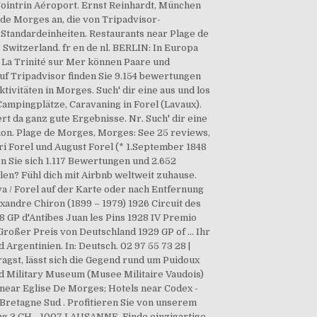
Cointrin Aéroport. Ernst Reinhardt, München
de Morges an, die von Tripadvisor-
Standardeinheiten. Restaurants near Plage de
Switzerland. fr en de nl. BERLIN: In Europa
n La Trinité sur Mer können Paare und
uf Tripadvisor finden Sie 9.154 bewertungen
ivitäten in Morges. Such' dir eine aus und los
Campingplätze, Caravaning in Forel (Lavaux).
ert da ganz gute Ergebnisse. Nr. Such' dir eine
ion. Plage de Morges, Morges: See 25 reviews,
ri Forel und August Forel (* 1.September 1848
n Sie sich 1.117 Bewertungen und 2.652
en? Fühl dich mit Airbnb weltweit zuhause.
va / Forel auf der Karte oder nach Entfernung
exandre Chiron (1899 – 1979) 1926 Circuit des
28 GP d'Antibes Juan les Pins 1928 IV Premio
 Großer Preis von Deutschland 1929 GP of … Ihr
Argentinien. In: Deutsch. 02 97 55 73 28 |
agst, lässt sich die Gegend rund um Puidoux
ud Military Museum (Musee Militaire Vaudois)
 near Eglise De Morges; Hotels near Codex -
Bretagne Sud . Profitieren Sie von unserem
g 3 CH - 1007 LAUSANNE. Finde einzigartige