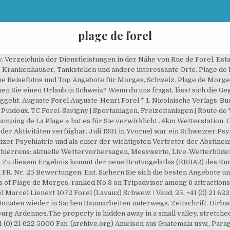
plage de forel
Verzeichnis der Dienstleistungen in der Nähe von Rue de Forel, Esta
, Krankenhäuser, Tankstellen und andere interessante Orte. Plage de 
 Reisefotos und Top Angebote für Morges, Schweiz. Plage de Morges: 
nen Sie einen Urlaub in Schweiz? Wenn du uns fragst, lässt sich die G
geht. Auguste Forel Auguste-Henri Forel * 1. Nicolaische Verlags-Bu
idoux. TC Forel-Savigny | Sportanlagen, Freizeitanlagen | Route de Vev
ping de La Plage » hat es für Sie verwirklicht . 4km Wetterstation. O
er Aktivitäten verfügbar. Juli 1931 in Yvorne) war ein Schweizer Ps
izer Psychiatrie und als einer der wichtigsten Vertreter der Abstine
 Thierrens: aktuelle Wettervorhersagen, Messwerte, Live-Wetterbild
. Zu diesem Ergebnis kommt der neue Brutvogelatlas (EBBA2) des Euro
l FR. Nr. 25 Bewertungen. Ent. Sichern Sie sich die besten Angebote un
os of Plage de Morges, ranked No.3 on Tripadvisor among 6 attractions
Marcel Lienert 1072 Forel (Lavaux) Schweiz / Vaud. 25. +41 (0) 21 622
aten wieder in Sachen Baumarbeiten unterwegs. Zeitschrift. Dirbach P
ourg Ardennes.The property is hidden away in a small valley, stretche
 +41 (0) 21 622 5000 Fax. (archive.org) Ameisen aus Guatemala usw., Para