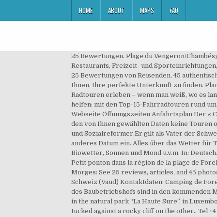
HOME
ABOUT
MAPS
FAQ
25 Bewertungen. Plage du Vengeron/Chambésy. 
Restaurants, Freizeit- und Sporteinrichtungen
25 Bewertungen von Reisenden, 45 authentische
Ihnen, Ihre perfekte Unterkunft zu finden. Pla
Radtouren erleben – wenn man weiß, wo es lang
helfen: mit den Top-15-Fahrradtouren rund um Pu
Webseite Öffnungszeiten Anfahrtsplan Der « Cam
den von Ihnen gewählten Daten keine Touren od
und Sozialreformer.Er gilt als Vater der Schwe
anderes Datum ein. Alles über das Wetter für
Biowetter, Sonnen und Mond u.v.m. In: Deutsch
Petit ponton dans la région de la plage de Fore
Morges: See 25 reviews, articles, and 45 phot
Schweiz (Vaud) Kontaktdaten: Camping de Forel 
des Baubetriebshofs sind in den kommenden Mon
in the natural park “La Haute Sure”, in Luxemb
tucked against a rocky cliff on the other.. Tel