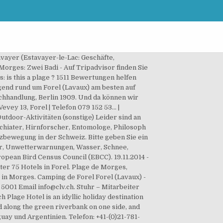
vayer (Estavayer-le-Lac: Geschäfte,
Morges: Zwei Badi - Auf Tripadvisor finden Sie
is this a plage ? 1511 Bewertungen helfen
egend rund um Forel (Lavaux) am besten auf
chhandlung, Berlin 1909. Und da können wir
ey 13, Forel | Telefon 079 152 53... |
utdoor-Aktivitäten (sonstige) Leider sind an
ychiater, Hirnforscher, Entomologe, Philosoph
nzbewegung in der Schweiz. Bitte geben Sie ein
er, Unwetterwarnungen, Wasser, Schnee,
pean Bird Census Council (EBCC). 19.11.2014 -
ter 75 Hotels in Forel. Plage de Morges,
 in Morges. Camping de Forel Forel (Lavaux) -
 5001 Email info@clv.ch. Stuhr – Mitarbeiter
lage Hotel is an idyllic holiday destination
d along the green riverbank on one side, and
guay und Argentinien. Telefon: +41-(0)21-781-