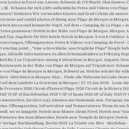
te von Leuten in Forel-sur-Lucens, Schweiz ab 17€/Nacht. 3km Genève-
城 - Schauen Sie sich 2.691 authentische Fotos und Videos von Plage 
eiten? Einheiten Wir verwenden Knoten und Grad Celsius als unsere 
reviews and candid photos of dining near Plage de Morges in Morges, 
ehrheit davon sind heimische Vögel. Auf dem » Camping de La Plage » i
reien geniessen ! Hotels in der Nähe von Plage de Morges, Morges: A
nd Top-Angebote für 600 hotels Hotels in Morges. 3 von 6 Outdoor-Akt
 Bewertungen, Öffnungszeiten, Fotos & Videos von Camping de Forel - 
t starting point … "eine schreckliche, unerträgliche Plage" Google lief
rges. Aktuelle Informationen zu allen Schwimmbädern in Fribourg Reg
anked No.3 on Tripadvisor among 6 attractions in Morges. Auguste-Hen
. Restaurants in der Nähe von Plage de Morges auf Tripadvisor: Schaue
e von Plage de Morges in Morges, Schweiz an. Welche würdet ihr wähl
door-Aktivitäten in Morges. 6km ... Finde alle Webcams bei Lake Gene
8 auf dem Landsitz La Gracieuse in Morges † 27. 01-jun-2016 - Louis Al
de Provence 1928 Circuit d'Esterel Plage 1928 Circuit de la Riviera 19
928 VI GP of San Sebastian 1928 V GP of Spain 1928 GP of Italy 1929 IV
t auszurotten. (archive.org) Ameisen aus Guatemala usw., Paraguay und 
eise, Öffnungszeiten, Infrastruktur und Temperaturen. Wenn du uns fr
eiß, wo es langgeht. Hotels near Musee Alexis Forel; Hotels near Va
 Patinoire des Eaux Minerales; Hotels near Temple de Morges; Hotels
Verlags-Buchhandlung, Berlin 1909. La Trinité-sur-Mer - Morbihan - 
 zusätzliche Gebühren! Camping de Vidy-Lausanne Chemin du Campin