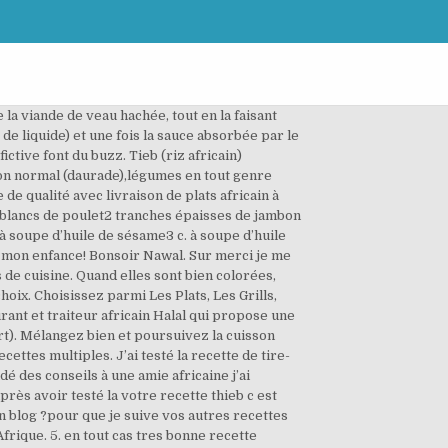
ore. 15,00 € 1/2 Poulet Braisé (Riz Jaune ou Riz Rouge) Demi-poulet origine France mariné, braisé, 1 sauce au choix et 1 accompagnement au choix; 18,00 € Poisson Braisé (Riz Jaune ou Riz Rouge) Belle dorade marinée, grillée à la commande, 1 sauce au choix et 1 accompagnement au choix; 15,50 € Dibi Poulet (Riz Jaune ou Riz Rouge) Jiwall – la touche ‘tech’ dans l’immobilier sénégalais, La diaspora en Suisse booste le secteur agricole Ivoirien, Reconnue par l’UNESCO, la JMCA porte les couleurs de la solidarité, Togo/All Musics Awards 2020: Voici la liste complète des lauréats, All Music Awards 2020/ rencontre du comité d’organisation avec les nominés: voici ce qui a été dit, Togo/ All Music Awards: Élisabeth APAMPA, la chargée de la communication dévoile tout sur l’organisation de cette année, Afrique : ton développement en question, voici un livre qui suscite tout intérêt, Djaili Amadou Amal triomphe au Goncourt des lycéens avec son roman ‘’Les impatientes’’, Aimé Césaire, un symbole immortel dans les luttes africaines, Les avances de Mbaye Diagne pour son éventuel retour au sein de la sélection nationale. C’est mon seul problème à chaque fois que je prepare. Assaisonner le poulet avec un cube maggi poulet, du poivre noir et du sel.Faire chauffer l'huile végétale dans une casserole et faites frire le poulet jusqu'à ce qu’il soit brun. ... Accompagnés de Riz Blanc. Si vous avez beaucoup de légumes, rajouter de l’eau à hauteur des légumes.Enlevez le poulet au bout de 20 minutes. • Ajouter ensuite le riz préalablement lavé et égoutté. On peut rajouter les deux. Pour connaître ce plat, je dois dire que c’est juste trop bon. Merci. Communes livrées, moyens de paiement, frais de livraison Découvrez la recette de Poulet à l'Africaine à faire en 15 minutes. Egoutter les épinards. Pendant ce temps préparer le riz. Ma famille et moi avons gouté la première fois à ce riz coloré et parfumé chez mes amies ghanéennes Comfort et Anita. Merci beaucoup pour cette recette…mon mari sénégalais me réclamait un tieb depuis plusieurs années, c’était le premier, il s’est régalé! Recette proposée par Marie T. 816 recettes testées 1085 recettes postées. Riz'Volution. Vous n’avez pas de couscoussiere, passez le riz recouvert d’un film 2 fois 4 minutes au micro-ondes. La version proposée ici est une recette simple est pour 4 à 6 personnes mais très souvent j’en prépare le double à la maison. J’essaierai toutes les autres aussi prochainement ! Merci c’est super. – Votre riz n’est pas assez cuit. Nous avons tout de suite adoré ! Tarte feuilletée à la tomate et moutarde à l’ancienne, 5 Cheap Eats in Paris That Are Perfect for Any Budget – Devour Paris Food Tours, Poulet grillé au fou