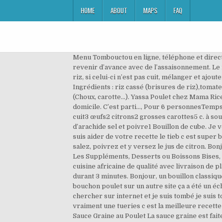
HOME
ABOUT
MAPS
FAQ
Menu Tombouctou en ligne, téléphone et directions. Petite astuce sympa: À la place du poulet vous pouvez utiliser de la viande de veau hachée, tout en la faisant revenir d’avance avec de l’assaisonnement. Le mieux est de prélever plus de sauce (vous ajouterez le riz dans moins de liquide) et une fois la sauce absorbée par le riz, si celui-ci n’est pas cuit, mélanger et ajouter de la sauce. “Syndicat 2000F”: les nouvelles lois de cette association fictive font du buzz. Tieb (riz africain) Ingrédients : riz cassé (brisures de riz),tomate concentré,cube de bouillon de poulet,sel,poivre,poisson séché,poisson normal (daurade),légumes en tout genre (Choux, carotte...). Yassa Poulet chez Mama Rice restaurant et traiteur africain Halal qui propose une cuisine africaine de qualité avec livraison de plats africain à domicile. C’est parti…, Pour 6 personnesTemps de préparation : 30 minTemps de cuisson : 55 min, 350 g de riz long3 blancs de poulet2 tranches épaisses de jambon cuit3 œufs2 citrons2 grosses carottes5 c. à soupe de petits pois cuits3 branches de persil plat2 blancs de ciboule5 c. à soupe d’huile de sésame3 c. à soupe d’huile d’arachide sel et poivre1 Bouillon de cube. Je vous remercie pour votre recette qui me fait retrouver les saveurs de mon enfance! Bonsoir Nawal. Sur merci je me suis aider de votre recette le tieb c est super bon mais c est assez lo’g qd mm c est l équivalent du couscous en temps de cuisine. Quand elles sont bien colorées, salez, poivrez et y versez le jus de citron. Bonjour! Commander un repas auprès de O'k1f. Menu O'K1F. Vous avez le choix. Choisissez parmi Les Plats, Les Grills, Les Suppléments, Desserts ou Boissons Bises, Bonjour ! Merci pour les astuces! Thiou Poulet chez Mama Rice restaurant et traiteur africain Halal qui propose une cuisine africaine de qualité avec livraison de plats africain à domicile. Et le piment (même un peu avant s’il est très fort). Mélangez bien et poursuivez la cuisson durant 3 minutes. Bonjour, un bouillon classique c’est très bien. Le rof est tout simplement une farce, il y a donc des recettes multiples. J’ai testé la recette de tire-bouchon poulet sur un autre site ça a été un échec les ingredients ne correspondait pas aux votre après avoir demandé des conseils à une amie africaine j’ai chercher sur internet et je suis tombé je suis tombé sur la votre qui m’a redonné envie de tester aussi Milles Merci après avoir testé la votre recette thieb c est vraiment une tueries c est la meilleure recette par excellence Super bien expliqué et en image AU TOP Avez -vous un blog ?pour que je suive vos autres recettes Sauce Graine au Poulet La sauce graine est faite à partir des noix de palme, la recette se retrouve un peu partout en Afrique. 5. en tout cas tres bonne recette merci!! Dans de l’huile de palme chaude, faire frire les morceaux de poulet. Merci pour vos recettes toujours succulentes. Battez les oeufs avec le reste d’huile 