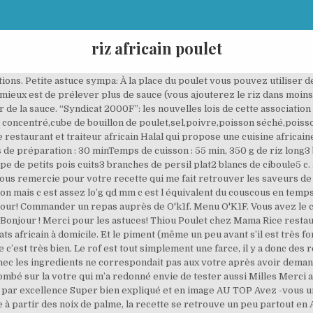
riz africain poulet
de sésame et une pincée de sel. Bonjour tabou quand vs dites à un moment assaisonne c’est quoi qu’il faut mettre comme epice et vs dites avoir besoin de 2 à 3 bouillon dans la recette vous mettez que au début il faut prendre la moitié d’un bouillon avec l’ail et le poivre et le reste des bouillons on en fait quoi?ont les mets après ou pas du tout? Annuler. Merci pour cette recette. Et comme tu dis chacun ses goûts. j’adore votre blog! Très bonne recette simple et facile a suivre. Syndicat 2000F”: les nouvelles lois de cette ass, À la découverte de La Reine des cocos J’espère qu’elle va apprécier ! Puis ajouter le reste des légumes, aubergine, patate douce et manioc. Mafé ou Maffe au Sénégal, Tigadegue au Mali. Les meilleurs plats du meilleur restaurant Africain, c’est chez Fazt African Food. Pendant ce temps mettre le riz que vous aurez rincé plusieurs fois (il ne doit plus avoir l’écume blanche), à la vapeur. Il faut juste le rincer plusieurs fois et l’égoutter. Trucs et astuces/ Comment réussir un bain de pieds? Étape 6: Égrainez le riz avec une fourchette. Étape 2: Coupez les blancs de poulet en lanières. Retirer et mettre de côté. Pour la cuisson de la viande et des légumes, il suffit tout simplement de surveiller et d’enlever au fur et à mesure les légumes qui cuisent le plus vite. Mouillez à hauteur (environ 1,5l), ajouter les légumes et le poulet. Mettre le riz dans la sauce restante, remuer et laisser cuire à couvert. Oui il est possible de le préparer la veille sans problème et le plat sera tout aussi bon. Pour ce nouveau numéro de cuisine, je vous propose la recette du “riz cantonais et poulet au citron”, un excellent plat revisité qui vous mettra l’eau à la bouche dans sa préparation. N’hésitez pas à renouveler l’opération si le riz n’est pas assez precuit. Bonjour, le riz met environ 20 à 30 minutes à cuire. Yassa au poulet du Sénégal. Il y juste deux choses que j’ai besoin de modifier: trop de jus (je préfère que ça soit plus réduit et sem-pâteuse) et pas de patate douce (mes enfant n’aime pas et ça se casse en morceaux dans le marmite sous le poids et avec le jus). Si le riz est trop collant c’est qu’il y a trop de liquide quand on rajoute le riz. Servez votre plat avec le poulet et les légumes. 26 votes. Sara ne dit pas personne ne précuit le riz parce que ma mere, mes tantes et moi même on la tjrs fait ! Communes livrées, … Pour justement que le riz ne colle pas ! Notamment le rof qui peut changer d’une recette à l’autre. je m’arrête sur une recette au hasard, d’une préférence sur l’intitulé, et bim j’adore. Épluchez tous les légumes et laver le poulet. Covid Organics : validation scientifique à Dakar, formule injectable à Madagascar, Votre adresse de messagerie ne sera pas publiée. Étape 1: BIen laver le riz et le précuire dans de l’eau bouillante salée, mais de manière à ce que ça ne colle pas. Bonjour, il faut juste précuire le riz. Si vous continuez à utiliser ce site, nous supposerons que vous en êtes satisfait. Tout d’abord Tabou magnifique explication en détail et ta recette est très bien ! Riz'Volution africain, poulet livraison à domicile à Combs La Ville. served with white rice. Il m’arrive d’en mettre et ceci reste facultatif. Je viens de faire votre recette. Le riz doit absorbé toute la sauce et il ne doit plus avoir de grain de riz blanc. Qui ne connait pas le Yassa : cette petite sauce citronnée aux oignons accompagné de riz blanc?Spécialité sénégalaise, c’est l’un des plats africains les plus faciles à cuisiné. Poulet sauce yassa. Bonjour, non il ne faut pas ajouter d’eau. Selon le feu et la quantité. Laissez cuire environ 10 minutes en remuant. Une fois bien dorés, les retirer de l’huile. Bonjour j’aimerais savoir tu laisse combien de minute ton riz dans la couscousiere stp ? Smoothie créole. Il ne faut pas précuire le riz. Vous connaissez déjà le fameux tieboudieune (le riz au poisson) mais également le yassa poulet, qui a un succès fou sur le blog. et mine de rien c’était tres bon et tout le monde a adoré. Bonjour ou trouver du yet et du guedji svp merci. Néanmoins quand vous dites bouillon, c’est quel type de bouillon ? Votre recette est claire, illustrée et les photos donnent envie. Les champs obligatoires sont indiqués avec *. Merci pour ce message. N’hésitez pas si vous avez d’autres questions avant de vous lancer. servi avec riz blanc. Merci enc