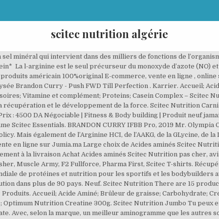
scitec nutrition algérie
n Protéine de Lactosérum Professional 920 G+ 375 Tabs Bcaa + Neuf. Scitec Nutrition a luat naștere inițial în Europa. 5-8 days. 45,00 € Add to cart. Shaker Scitec Nutrition 1 000 DA 800 DA Nouveau Vitanut beurre d'arachide 1 200 DA Nouveau Tshirt Mybody 1 500 DA -50% 750 DA En savoir plus. Fondée en 1996, la marque Scitec Nutrition reste parmi les leaders de la nutrition sportive en France et en Europe. Scitec nutrition Algeria. 27 talking about this. Poids: 4,4 kg: Il s'agit d'un très bon produit pour prendre de la masse musculaire ou pour ceux qui veulent prendre du poids. UK. Biotech USA Kft. No Product in your cart. Couleur . 4.7. BODYPOWER 2017 - WITH TEAM SCITEC UK . Mais également de l’Arginine HCI, de l’AAKG, de la GLycine, de la L-lysine HCI, de l’OKG. Scitec Nutrition présente un trés large choix avec plus de 200 produits présents sur notre site sans compter les multiples formats et parfums disponibles ! 23 gr Make sure you dont miss interesting hap penings by joining our newsletter program. Disponible Nouveau Promo ! Jumbo Professional de Scitec Nutrition est un gainer riche en protéine pour une prise de masse extrême. Muscle Up! Telefon: +36-(20)9000-864 (9-17h) E-mail: shop@scitec.hu. Our site uses cookies to improve your browsing experience. 800 DA. Sport © 2017 Demo Store. La Créatine contribue à apporter de l’énergie à toutes les cellules, principalement les muscles, en augmentant la formation d’adénosine triphosphate (ATP) en agissant comme une réserve d’énergie pour les cellules et favorisant également la contraction musculaire. ج 0.00. Anti- Catabolique Disponible Nouveau Promo ! Showing 1 - 15 of 15 items. Endurance et récupération musculaire augmentée Retrouvez tous les produits SCITEC NUTRITION en stock et au meilleur prix FitnessBoutique. Enrichi en créatine monohydrate, Formule d'acides aminés essentiels Nem félünk az izmoktól! Fitness Boutique Algérie. Votre adresse de messagerie ne sera pas publiée. Livraison en 24h ! 5 formes de créatine 350 calories par portion H1033 Budapest Magyarország . PRODAJA. Quick view . Achat immédiat. Mohssin supplements Recommended for you 2:01 Λιποδιαλύτης-Δέσμευση Λίπους Scitec Nutrition Xιτοζάνη 100 Caps (1) Νιτρικό Scitec - Hot Blood 3.0 820Gr (1) Ορνιθίνη Scitec Ornithine 100 Caps (1) Ποδόσφαιρο (1) Προσφορά Scitec Hot Blood 300gr + Scitec Amino 5600 200Caps + PF Nutrition WPC 80% 1000Gr (1) Achat immédiat. Neuf. Rupture de stock; د.ج 4,300.00. 4,1 K J’aime. Scitec Nutrition : Poussez plus loin pour trouver la paix . Menu. Enregistrer mon nom, mon e-mail et mon site web dans le navigateur pour mon prochain commentaire. Service client 04 42 12 55 66. Vidéos Fonds d’écran. Hot Blood . Make sure you dont miss interesting hap penings by joining our newsletter program. Quantité . Ultimate Nutrition Syntha Gold Whey Protein est livré avec un goût incroyable et se mélange instantanément Il contient des BCAA et des EAA 100% naturelles qui conduisent à un gain musculaire global et à une récupération rapide Syntha Gold Whey Protein est livré avec une absorption rapide. Arnold Classic Europe 2017 - Third day. Gainer Jumbo Hardcore 3060g Scitec Nutrition + bonus. Leader en France sur le marché des produits de musculation depuis les années 2010, la marque innove sans cesse et propose chaque année de nouveaux produits à ses fidèles clients. د. Magazin online Scitec Nutrition Romania. Référence . Offrez-vous les produits Sudocrem pas cher en ligne sur Jumia Maroc Avis et meilleur prix au Maroc Commandez maintenant ! Scitec Nutrition Hot Blood 3.0 Complex Pre-Workout Stimulant Powder - 300g, Pink Lemonade. 100% PURE L-GLUTAMINE 1,350.00 RSD Dodaj u korpu. Nouveaux produits Catégories Scitec Nutrition Pro Line Green Series Athletic Line Muscle Army Scitec Essentials Scitec Endurance Scitec Gym Vêtements et accessoires Catalogue Combinaisons de produits Votre opinion. Enrichi en Taurine On retrouve du Zinc, de l’Aspartate de Magnésium, et de la Vitamine D3. ou Faire une offre +2,99 EUR (livraison) Scitec Nutrition Lecithin 100 caps. Üzemeltető . Il est riche en glucides. 84,63 EUR. Scitec Nutrition propose à celles et ceux qui veulent favoriser leur prise de muscle sa Whey 100% Professionnal, un concentré protéique de lactosérum. Scitec.hu Scitec Nutrition Webshop . Scitec.hu Scitec Nutrition Webshop . Pratique et rapide à consommer Brandon Curry - Push FWD Till Perfection. tous les supplém