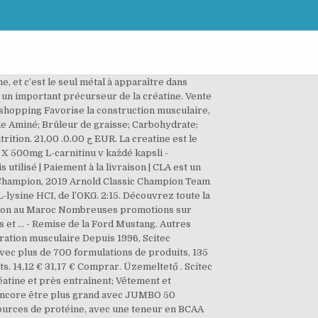
ents alimentaires disponible prise de poids prise de masse perte de poids préparation pré compétition Karrier. Pentru a-și extinde vânzările, laboratoarele și instalațiile de producție și de dezvoltare au fost mutate în SUA, în anul 1999. Les champs obligatoires sont indiqués avec *. Nouvelle formule pour votre santé, sans dioxyde de titane (TiO2). BCAA+GLUTAMINE XPRESS Scitec Nutrition طريقة استخدام منتوج سيتيك نيتريسيون - Duration: 2:01. Brandon Curry guest posing - Superbody 2017. Brandon Curry - Push FWD Till Perfection. Firma este în continuare lider absolut în domeniul nutriției sportivilor. 11.36 g de protéines de qualité par dose Événements. Kapcsolat . FIBO 2019 - Scitec Nutrition - Thursday - 2 FIBO 2019 - Scitec Nutrition - Thursday Nikolett Szabó - Arnold Classic Europe 2018 Women’s Fitness elite pro champion Scitec Nutrition Jumbo Pak Essential Vitamin and Mineral Complex - 44 Packets. Available. Présente depuis plus de 20 ans, Scitec Nutrition est sans aucun doute l'une des plus anciennes marques de nutrition sportive du marché Européen. Achat immédiat. Shaker Scitec Nutrition Shaker Scitec Original 1 000 DA 800 DA Ajouter au panier Prix réduit ! Mélange de protéines de Whey (Petit-lait) de qualité supérieure enrichi en Acides Aminés indispensables et en Enzymes digestives. Showing 1–15 of 22 results. 12K likes. BODYPOWER 2017 - WITH TEAM SCITEC UK. No Product in your cart. Provenance : Allemagne. Avec, selon la marque, un meilleur aminogramme que les autres sources de protéine, avec une teneur en BCAA de 47%, et l’ajout d’enzymes digestifs. Médias. SCITEC NUTRITION CAFFEINE 100 CAPS 100MG + TAURINE SCITEC. Arnold Classic Europe 2017 - First day. Scitec nutrition Algeria, Batna. 20,00 EUR. Arnold Classic Europe 2017 - First day. Découvrez toute la gamme de Beauté & Santé Scitec Nutrition en vente en ligne sur Jumia.ma Large choix de Beauté & Santé Scitec Nutrition au Maroc Nombreuses promotions sur Beauté & Santé Scitec Nutrition Livraison et paiement à la livraison Achat Beauté & Santé Scitec Nutrition pas cher, avis et meilleur Prix au Maroc ! En effet, elle a su s’imposer très rapidement grâce à ses produits phares qui ont révolutionné le marché comme le célèbre gainer Jumbo Professional, les BCAA 6400 ou encore le Shredex. Suivi par 2 personnes. Available. 0 Shopping Cart. Enrichie en glutamine Page d'Accueil; Algérie; Batna; Scitec nutrition Algeria; TOUS PRODUITS CONCERNANT SCITEC NUTRITION TEL QUE 100 % WHEY PROFESSIONAL , BIG BANG , REVEX ET TOUS PROGRAMME D’ENTRAÎNEMENT ET PREPARATION PHYSIQUE (26) 20/03/2020 Les aliments les plus ri