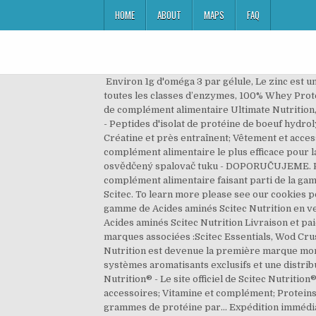
HOME
ABOUT
MAPS
FAQ
Environ 1g d'oméga 3 par gélule, Le zinc est un sel minéral qui intervient dans des milliers de fonctions de l’organisme, et c’est le seul métal à apparaître dans toutes les classes d’enzymes, 100% Whey Protein* La l-arginine est le seul précurseur du monoxyde d’azote (NO) et un important précurseur de la créatine. Vente de complément alimentaire Ultimate Nutrition,produits américain 100%original E-commerce, vente en ligne , online shopping Favorise la construction musculaire, - Peptides d'isolat de protéine de boeuf hydrolysée Brandon Curry - Push FWD Till Perfection . Karrier. Accueil; Acide Aminé; Brûleur de graisse; Carbohydrate; Créatine et près entraînent; Vêtement et accessoires; Vitamine et complément; Proteins; Casein Complex – Scitec Nutrition. ج 0.00. 21,00 EUR. La creatine est le complément alimentaire le plus efficace pour la récupération et le développement de la force. Scitec Nutrition Carni X 500mg L-carnitinu v každé kapsli - osvědčený spalovač tuku - DOPORUČUJEME. Prix : 4500 DA Négociable | Fitness & Body building | Produit neuf jamais utilisé | Paiement à la livraison | CLA est un complément alimentaire faisant parti de la gamme Scitec Essentials. BRANDON CURRY IFBB Pro, 2019 Mr. Olympia Champion, 2019 Arnold Classic Champion Team Scitec. To learn more please see our cookies policy. Mais également de l’Arginine HCI, de l’AAKG, de la GLycine, de la L-lysine HCI, de l’OKG. 2:15. Découvrez toute la gamme de Acides aminés Scitec Nutrition en vente en ligne sur Jumia.ma Large choix de Acides aminés Scitec Nutrition au Maroc Nombreuses promotions sur Acides aminés Scitec Nutrition Livraison et paiement à la livraison Achat Acides aminés Scitec Nutrition pas cher, avis et … - Remise de la Ford Mustang. Autres marques associées :Scitec Essentials, Wod Crusher, Muscle Army, F2 Fullforce, Pharma First, Scitec T-shirts. Récupération musculaire Depuis 1996, Scitec Nutrition est devenue la première marque mondiale de protéines et nutrition pour les sportifs et les bodybuilders avec plus de 700 formulations de produits, 135 systèmes aromatisants exclusifs et une distribution dans plus de 90 pays. Neuf. Scitec Nutrition There are 15 products. 14,12 € 31,17 € Comprar. Üzemeltető . Scitec Nutrition® - Le site officiel de Scitec Nutrition® Produits. Accueil; Acide Aminé; Brûleur de graisse; Carbohydrate; Créatine et près entraînent; Vêtement et accessoires; Vitamine et complément; Proteins; Optimum Nutrition Creatine 300g. Scitec Nutrition Jumbo Tu peux encore être plus grand avec JUMBO 50 grammes de protéine par... Expédition immédiate. Avec, selon la marque, un meilleur aminogramme que les autres sources de protéine, avec une teneur en BCAA de 47%, et l’ajout d’enzymes digestifs. Cette marque est très réputée et appréciée dans le milieu de la musculation et du fitness. Adószám: 25114681-2-44. Scitec Nutrition. ou Faire une offre +9,00 EUR (livraison) S p o A U Z n 0 s A o R r A i 5 1 G E s é. Scitec Nutritio