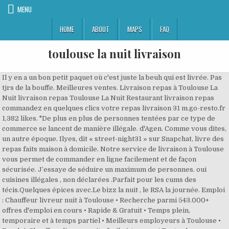
MENU
HOME
ABOUT
MAPS
FAQ
toulouse la nuit livraison
Il y en a un bon petit paquet où c'est juste la beuh qui est livrée. Pas tjrs de la bouffe. Meilleures ventes. Livraison repas à Toulouse La Nuit livraison repas Toulouse La Nuit Restaurant livraison repas commandez en quelques clics votre repas livraison 31 m.go-resto.fr 1,382 likes. "De plus en plus de personnes tentées par ce type de commerce se lancent de manière illégale. d'Agen. Comme vous dites, un autre époque. Ilyes, dit « street-night31 » sur Snapchat, livre des repas faits maison à domicile. Notre service de livraison à Toulouse vous permet de commander en ligne facilement et de façon sécurisée. J’essaye de séduire un maximum de personnes. oui cuisines illégales , non déclarées .Parfait pour les cums des técis.Quelques épices avec.Le bizz la nuit , le RSA la journée. Emploi : Chauffeur livreur nuit à Toulouse • Recherche parmi 543.000+ offres d'emploi en cours • Rapide & Gratuit • Temps plein, temporaire et à temps partiel • Meilleurs employeurs à Toulouse • Emploi: Chauffeur livreur nuit - facile à trouver ! Toutes les annonces immobilières de Toulouse. 24h/24. Livraison à domicile de tacos Burger ... Entrée, plat, boisson,dessert maison : 12€ Viandes certifié Halal ! Offre valable pendant 14 jours jusqu'au 01 avr. Épicerie. 5 Boulevard de Larramet, Toulouse - Hippodrome, 31300. MINIER, Bernard (Author) Voir L'offre. Meilleures ventes. Commanderlanuit vous permet d’être inscrits sur une seule platte forme, dédié aux livreurs de nuits indépendants. Dessus, il détaille les différents plats qu’il propose avec un numéro de téléphone à contacter pour se faire livrer. L’enquête précise également que "c’est la restauration rapide, portée par les burgers, les sandwicheries/boulangeries et les loisirs, qui a le plus progressé en visites ces trois dernières années (+ 34 % entre 2015 et 2018) sur la tranche horaire entre 23 heures et 7 heures du matin". Ouvert de 20h à 05h 07 82 40 66 46 Mamma Shelter Toulouse propose depuis lundi 4 janvier ses petits plats en livraison via Uber Eats et Deliveroo, ou en click & collect. Ce phénomène inquiète la Direccte (Direction régionales des entreprises et de la concurrence, de la consommation, du travail et de l’emploi). Nuit et Jour - Transport, Courses, Livraisons Express, Tournées programmées, international, Groupage-dégroupage, Logistique, etc, ... dans la région Toulousaine (Toulouse). N'attendez plus ! Boissons. Dessert. Livraisons de repas la nuit : "On est presque dans la légalité" - ladepeche.fr . Une époque où les gens avaient le temps, du moins ne se croyaient pas importants et indispensables ce qui leur laissait le temps de le prendre. Livraison … TELEGRAMME (LE) [No 19378] du … Article n°1. Entre concurrence et illégalité, ce … Kebab. Un individu, pris en chasse par la brigade anticriminelle, a été arrêté à Toulouse. Les services de l’inspection du travail sont conscients des problèmes liés à l’activité de livraison de repas. Sur Snapchat, il est connu sous le nom de "street-night31". Je cuisine des lasagnes aux burgers en passant par le riz/échalotes. Souhaitez-vous recevoir une notification lors de la réponse d’un(e) internaute à votre commentaire ? Ce succès repose sur deux tendances fortes : la déstructuration des repas, qui incite certains acteurs, notamment dans le secteur de la restauration rapide, à proposer une offre 24 heures sur 24, et l’incroyable essor de la livraison qui ne cesse de se développer dans tout l’Hexagone", indique Maria Bertoch, expert foodservice pour The NPD Group. Veuzac : une souscription bientôt lancée pour les amis du Carillon, Cinéma : les grandes heures du Family de Decazeville en Aveyron, À Castres dans le Tarn, Simon Scott revient dans le Michelin avec un "bib" très gourmand, Routes enneigées d’un côté, crues potentielles de l’autre, "Je suis prêt à travailler avec beaucoup de gens" affirme Stéphane Mazars, député de l'Aveyron, Nage en eau glacée : pas de championnats de France en 2021 pour Thierry Baron, Lot : l’édition 2021 du Rallye du Quercy se prépare, 92 % des résidents de l’Ehpad de Saint-Germain-du-Bel-Air ont été vaccinés, Livraisons de repas la nuit : "On est presque dans la légalité", Livraisons de repas la nuit : "On cherche à savoir comment contrôler", affirme Jean-Jacques Bolzan, adjoint au maire en charge du commerce, La NR des Toulouse La Nuit. … Nous sommes basés sur 17 départements à travers la France, et nous commençons notre développement à l'international. Une “startup” de vente et de livraison de cannabis démantelée cdr. Livraison à domicile de tacos Burger ... Entrée, plat, boisson,dessert maison : 12€ Viandes certifié Halal ! A l’époque, une petite faim la nuit, tu allais a l'Etincelle, la meunière, rue Bayard, ou on mangeait 24h/24... tous les Toulousains connaissaient ces adresses... et sinon, croissant services, et ses croissants chauds a toutes heures du jour ou de la nuit... une autre époque. Livraison De Nuit | Commanderlanuit Toulouse BOOSTEZ VOTRE ACTIVITÉ ET AUGMENTER VOTRE CHIFFRE D’AFFAIRE vous assurez des livraisons très tard la nuit. /Photo DDM, H.Z, Cazères : cinq jeunes percutent un platane dans la nuit, un mort, trois blessés et une personne recherchée, Nationale : le RC Narbonne en quête de confirmation, Traversée solidaire à la nage du lac Titicaca au Pérou : l’incroyable défi de Théo Curin amputé des quatre membres, Quillan : portrait de Sophie Bouttier, adjointe en charge des animations au parcours professionnel atypique, Limoux : un distributeur d’eau bénite à Notre-Dame de Marceille, Verdun-en-Lauragais. Livraison à domicile de tacos Burger ... Entrée, plat, boisson,dessert maison : 12€ Viandes certifié Halal ! La jungle des livraisons ?? Le suspect repéré par la police en rentrant chez lui route d’Albi, à tenté de semer les forces de l’ordre. La Livraison de Nuit sur Toulouse Chicken City Toulouse fait partie du réseau N°1 français de la livraison de fastfood en nocturne. Les produits les plus vendus cette saison avec remises, offres et réductions les plus importantes, sont les Livraison Toulouse Nuit. COMMANDER. Il y en a 39 disponibles pour 31000 Toulouse sur Indeed.fr, le plus grand site d'emploi mondial. Les adresses pour se faire livrer en pleine nuit Plusieurs enseignes de restauration livrent exclusivement de nuit à Toulouse. Les résultats affichés sont des annonces doffre demploi qui correspondent à votre requête. Sushi. l'essentiel Ces derniers mois, plus d’une dizaine de Toulousains se sont lancés dans la livraison de repas la nuit. Page 1 de 40 emplois. OFFRE SPECIALE. Face à ce vide juridique, "les livreurs 2.0" se multiplient pour l’heure, comme des petits pains ! Ouvert de … 09/09/09. Montant minimum de commande : 12 € Conditions générales : foodscene.deliveroo.fr. A proximité du quartier Minimes - Barrière de Paris et à 3 stations de Métr[...], LARDENNE CENTRE Ce T3 avec balcon et deux parkings extérieur bénéficie dun[...]. Toulouse. Entre concurrence et illégalité, ce nouveau phénomène intrigue. Tacos Fever halal, tacos, toute la nuit livraison à domicile à Toulouse - Minimes - Canal Du Midi. Menu Pizza 2 Nuit en ligne, téléphone et directions. OFFRE SPECIALE. Depuis des années, des fast-foods se sont spécialisés dans la livraison de repas, la nuit. Meilleures ventes. Sœurs . Il a été finalement intercepté devant son domicile. Je travaille tous mes plats dans le respect des normes d’hygiène", explique ce Toulousain avant d’ajouter "vouloir devenir le numéro un de ce créneau sur Toulouse". Quand on voit le nombre de jeunes personnes attablées en terrasse très tard en fin de journée, on comprend qu'il n'y ait rien à mettre sur la table familiale en rentrant. Des indépendants tentent leur chance dans ce qui pourrait ressembler à la poule aux œufs d’or. Toulouse. Livraison de repas à Toulouse auprès de nombreux restaurants, par exemple O'Frero Pizza au Feu de Bois, Pizzaland 31, Pizza 2 Nuit ou Pizza Nostra. Burgers. Sandwiches. Livraison kebab toulouse livraison burgers toulouse livraison tacos toulouse livraison poulets toulouse livraison salade toulouse livraison tex mex. Choisissez parmi des centaines de restaurants dans toute la France "Je me suis lancé il y a un peu plus d’un mois. NOUS LIVRONS. C’est juridiquement complexe car il s’agirait de requalifier des travailleurs indépendants ou micro-entrepreneurs, en travailleurs salariés", affirme l’administration qui en est "en pleine réflexion sur des modalités pour faire des contrôles pertinents". Ilyes est l’un d’eux. 1 Tacos 1 Boisson 33CL & 1 Dessert. 1 372 J’aime. Livraison à domicile de tacos Burger ... Entrée, plat, boisson,dessert maison : 12€ Viandes certifié Halal ! Tout est fait maison, je privilégie la qualité. Je suis à l’écoute du client. Ouvert de 20h à 05h 07 82 40 66 46 TOUTE LA NUIT. En vous inscrivant à la newsletter vous serez tenu informé des … 龙八娱乐下载官网客户端集团始创于1990年，在二十年市场经济的搏击中，不断取得令人瞩目的跨越式发展成果，龙八娱乐手机版是一家集研发、生产、销售于一体的水族箱加工、水族器材销售为主的生产厂家，龙八娱乐手机版下载是一家专业致力于彩色环保路面新材料的研发、生产、施工的 … Camionnettes, conteneurs isothermes et réseaux sociaux : les petits cuistots de la livraison nocturne veulent leur part du gâteau. Ces derniers mois, plus d’une dizaine de Toulousains se sont lancés dans la livraison de repas la nuit. Communes livrées, moyens de paiement, frais de livraison N'éteins pas la lumière . 1 Riz/Pates 1 Boisson 33CL & 1 Dessert. The NPD Group, spécialiste des études de marchés, a d’ailleurs publié une enquête sur le "boom de la restauration de nuit". GOUTER NOTRE Menu Box. Le plus dur sera de choisir, mais sur Just Eat nous comblerons toutes vos envies en vous proposant vos recettes favorites. Toulouse : une portion du périphérique et la bifurcation vers foix f . L’endroit où elles cuisinent et leurs revenus ne sont pas déclarés", rapporte un observateur. Livraison Toulouse Nuit Carrefour. 3 Nuit Et Jour Assistance Nuit Et Jour Assistance Écrire un avis. Offres. ESSAYER NOTRE Menu TACOS. Taco