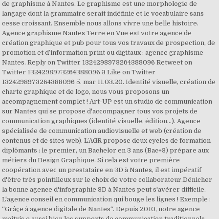
de graphisme à Nantes. Le graphisme est une morphologie de
langage dont la grammaire serait indéfinie et le vocabulaire sans
cesse croissant. Ensemble nous allons vivre une belle histoire.
Agence graphisme Nantes Terre en Vue est votre agence de
création graphique et pub pour tous vos travaux de prospection, de
promotion et d’information print ou digitaux : agence graphisme
Nantes. Reply on Twitter 1324298973264388096 Retweet on
Twitter 1324298973264388096 3 Like on Twitter
1324298973264388096 5. mar 11.03.20. Identité visuelle, création de
charte graphique et de logo, nous vous proposons un
accompagnement complet ! Art-UP est un studio de communication
sur Nantes qui se propose d'accompagner tous vos projets de
communication graphiques (identité visuelle, édition...). Agence
spécialisée de communication audiovisuelle et web (création de
contenus et de sites web). L’AGR propose deux cycles de formation
diplômants : le premier, un Bachelor en 3 ans (Bac+3) prépare aux
métiers du Design Graphique. Si cela est votre première
coopération avec un prestataire en 3D à Nantes, il est impératif
d'être très pointilleux sur le choix de votre collaborateur.Dénicher
la bonne agence d'infographie 3D à Nantes peut s'avérer difficile.
L'agence conseil en communication qui bouge les lignes ! Exemple :
“Grâçe à agence digitale de Nantes“. Depuis 2010, notre agence
maîtris e aussi bien les supports de communication traditionnels