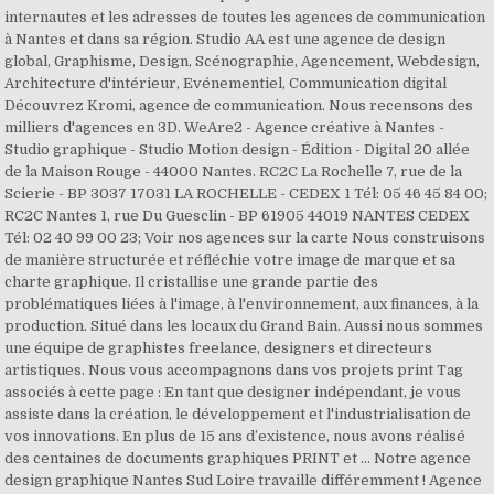
internautes et les adresses de toutes les agences de communication
à Nantes et dans sa région. Studio AA est une agence de design
global, Graphisme, Design, Scénographie, Agencement, Webdesign,
Architecture d'intérieur, Evénementiel, Communication digital
Découvrez Kromi, agence de communication. Nous recensons des
milliers d'agences en 3D. WeAre2 - Agence créative à Nantes -
Studio graphique - Studio Motion design - Édition - Digital 20 allée
de la Maison Rouge - 44000 Nantes. RC2C La Rochelle 7, rue de la
Scierie - BP 3037 17031 LA ROCHELLE - CEDEX 1 Tél: 05 46 45 84 00;
RC2C Nantes 1, rue Du Guesclin - BP 61905 44019 NANTES CEDEX
Tél: 02 40 99 00 23; Voir nos agences sur la carte Nous construisons
de manière structurée et réfléchie votre image de marque et sa
charte graphique. Il cristallise une grande partie des
problématiques liées à l'image, à l'environnement, aux finances, à la
production. Situé dans les locaux du Grand Bain. Aussi nous sommes
une équipe de graphistes freelance, designers et directeurs
artistiques. Nous vous accompagnons dans vos projets print Tag
associés à cette page : En tant que designer indépendant, je vous
assiste dans la création, le développement et l'industrialisation de
vos innovations. En plus de 15 ans d’existence, nous avons réalisé
des centaines de documents graphiques PRINT et … Notre agence
design graphique Nantes Sud Loire travaille différemment ! Agence