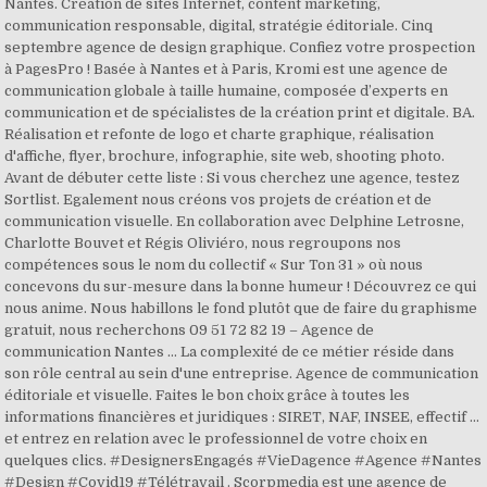
Nantes. Création de sites Internet, content marketing,
communication responsable, digital, stratégie éditoriale. Cinq
septembre agence de design graphique. Confiez votre prospection
à PagesPro ! Basée à Nantes et à Paris, Kromi est une agence de
communication globale à taille humaine, composée d’experts en
communication et de spécialistes de la création print et digitale. BA.
Réalisation et refonte de logo et charte graphique, réalisation
d'affiche, flyer, brochure, infographie, site web, shooting photo.
Avant de débuter cette liste : Si vous cherchez une agence, testez
Sortlist. Egalement nous créons vos projets de création et de
communication visuelle. En collaboration avec Delphine Letrosne,
Charlotte Bouvet et Régis Oliviéro, nous regroupons nos
compétences sous le nom du collectif « Sur Ton 31 » où nous
concevons du sur-mesure dans la bonne humeur ! Découvrez ce qui
nous anime. Nous habillons le fond plutôt que de faire du graphisme
gratuit, nous recherchons 09 51 72 82 19 – Agence de
communication Nantes … La complexité de ce métier réside dans
son rôle central au sein d'une entreprise. Agence de communication
éditoriale et visuelle. Faites le bon choix grâce à toutes les
informations financières et juridiques : SIRET, NAF, INSEE, effectif ...
et entrez en relation avec le professionnel de votre choix en
quelques clics. #DesignersEngagés #VieDagence #Agence #Nantes
#Design #Covid19 #Télétravail . Scorpmedia est une agence de