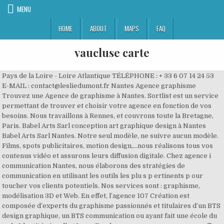
MENU
HOME
ABOUT
MAPS
FAQ
vaucluse carte
Pays de la Loire - Loire Atlantique TÉLÉPHONE : + 33 6 07 14 24 53
E-MAIL : contact@lesliedumont.fr Nantes Agence graphisme
Trouvez une Agence de graphisme à Nantes. Sortlist est un service
permettant de trouver et choisir votre agence en fonction de vos
besoins. Nous travaillons à Rennes, et couvrons toute la Bretagne,
Paris. Babel Arts Sarl conception art graphique design à Nantes
Babel Arts Sarl Nantes. Notre seul modèle, ne suivre aucun modèle.
Films, spots publicitaires, motion design,...nous réalisons tous vos
contenus vidéo et assurons leurs diffusion digitale. Chez agence i
communication Nantes, nous élaborons des stratégies de
communication en utilisant les outils les plu s p ertinents p our
toucher vos clients potentiels. Nos services sont : graphisme,
modélisation 3D et Web. En effet, l’agence 107 Création est
composée d’experts du graphisme passionnés et titulaires d’un BTS
design graphique, un BTS communication ou ayant fait une école du