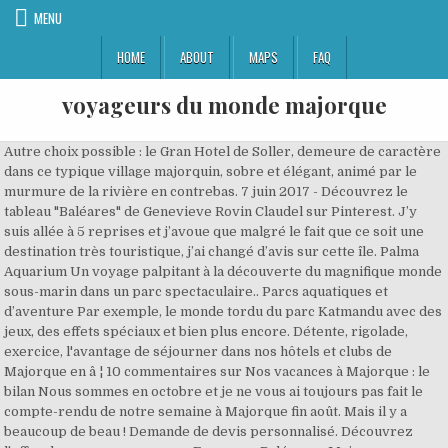
MENU
HOME
ABOUT
MAPS
FAQ
voyageurs du monde majorque
Autre choix possible : le Gran Hotel de Soller, demeure de caractère dans ce typique village majorquin, sobre et élégant, animé par le murmure de la rivière en contrebas. 7 juin 2017 - Découvrez le tableau "Baléares" de Genevieve Rovin Claudel sur Pinterest. J’y suis allée à 5 reprises et j’avoue que malgré le fait que ce soit une destination très touristique, j’ai changé d’avis sur cette île. Palma Aquarium Un voyage palpitant à la découverte du magnifique monde sous-marin dans un parc spectaculaire.. Parcs aquatiques et d’aventure Par exemple, le monde tordu du parc Katmandu avec des jeux, des effets spéciaux et bien plus encore. Détente, rigolade, exercice, l'avantage de séjourner dans nos hôtels et clubs de Majorque en â ¦ 10 commentaires sur Nos vacances à Majorque : le bilan Nous sommes en octobre et je ne vous ai toujours pas fait le compte-rendu de notre semaine à Majorque fin août. Mais il y a beaucoup de beau ! Demande de devis personnalisé. Découvrez l'offre de voyage sur mesure Espagne - Baléares - Majorque - Minorque : Majorque et Minorque - La belle vie sauvage en famille. Voir plus d'idées sur le thème baleares, majorque, iles baleares. Le budget estimé pour ce voyage est de 4100 $CAD à 5100 $CAD/personne. Transfert privé jusqu’à l’aéroport puis vol international. Mais il y a beaucoup de beau ! La petite ville de Son Servera articulée autour d’une jolie Església Nova dépourvue de toit, tire le meilleur parti de cette comarque du Llevant majoritairement agricole. Puis direction la vieille ville moins connue : celle des marins et des corsaires, avec sa magnifique Lonja gotique et ses remparts offrant une vue panoramique sur le port.En option Visite à pied de Valldemossa en privé en compagnie d’un guide francophone. Demande de devis personnalisé auprès de l’agence spécialiste Voyageurs du Monde. 23 mars 2018 - Découvrez le tableau "voyage Majorque" de Maud Vernède sur Pinterest. 14 mai 2020 - Découvrez le tableau "voyageurs du monde" de Marie-Eve Otis sur Pinterest. Découvrez les offres de voyages Autotour Baleares de Voyageurs du Monde, l'agence de voyage sur mesure spécialiste des circuits, séjours, autotours, week-ends. A Ibiza-ville, la cathédrale Notre Dame des Neiges (XIIIe-XVIIe) est d’une altière simplicité. Cafe Placa: Snack le plus lent du monde! Bien placé sur la liste des plus beaux villages des îles Baléares, Valldemossa s'enroule au pied des contreforts orientaux de la Serra de Tramuntana. Horaires vols Palma de Majorque (Baléares) Informez-vous sur les horaires de départ et arrivée des vols Palma de Majorque (Baléares). Ce matin-là, nous ouvrons les yeux au Port de Valldemossa, encore et toujours bercés par le bruit des vagues au loin. Consultez toutes nos offres de séjours à la carte, week-ends de charme, autotours, croisières de … Symbole d’un cosmopolitisme éclairé comme d’un dynamisme souvent montré en exemple en Espagne, il faut voir Barcelone pour le croire. Une balade à pied dans les petites ruelles, suivie de la cathédrale gothique, décorée par Gaudí et Miguel Barceló. Demande de devis personnalisé. Palma est la capitale de Majorque et a l'allure d'une ville capitale également. Infos des voyageurs: “L’ile de Majorque c’est 100km de long et de large, c’est un paradis sur terre, il y’a de tout, des plages paradisiaques, des montagnes à couper le souffle, des grottes, des lieux historiques, vraiment c’est l’un des meilleurs coins touristiques du monde. Préparez votre voyage à Majorque : incontournables et itinéraires, infos culturelles et pratiques, idées voyage, photos et forum. Réservez vos vacances à Majorque dès aujourd'hui! Demande de devis personnalisé auprès de l’agence spécialiste Voyageurs du Monde. Couleurs fortes, dures, assumées, le rouge est sur les lèvres des femmes, dans le vin des cafés qui ne s’arrêtent jamais, les robes du folklore, le drapeau du pays. Majorque, la grande île des Baléares est capable du pire comme du meilleur. Excursion en bateau Demandez à votre guide. C'est beaucoup plus appréciable quand il y a moins de monde . Vol international pour Barcelone puis vol pour Palma de Majorque. Très convoitées en été, ses plages bordées de pins et de falaises ne sont pourtant pas le seul intérêt de l’île. Palma de Majorque. - consultez 12 009 avis de voyageurs, 8 578 photos, les meilleures offres et comparez les prix pour Porto Cristo, Espagne sur Tripadvisor. Suggestion 100% personnalisable selon vos envies, Selon saison, types d'hébergements et activités (vols inclus). Carte Palma de Majorque | Carte du monde. Placa de Cort: Place très centrale Olivier majestueux - consultez 238 avis de voyageurs, 218 photos, les meilleures offres et comparez les prix pour Palma de Majorque, Espagne sur Tripadvisor. Une voiture de location est à votre disposition pour parcourir les alentours et en découvrir les beautés cachées, loin des foules de touristes. Consulter les avis des clients Voyageurs du Monde aux Baléares, agence de voyage spécialiste du voyage sur mesure aux Baléares 2. Grottes du Drach: Trop de monde - consultez 12 007 avis de voyageurs, 8 582 photos, les meilleures offres et comparez les prix pour Porto Cristo, Espagne sur Tripadvisor. https://www.voyageursdumonde.ca/.../les-plus-belles-plages-de-majorque Découvrez toutes nos offres de voyages aux Baléares. Playa de Palma, El Arenal: Du monde - consultez 2 062 avis de voyageurs, 1 541 photos, les meilleures offres et comparez les prix pour Palma de Majorque, Espagne sur Tripadvisor. Un voyage sur l’île, et vous comprendrez pourquoi Majorque est l’une des destinations les plus prisées en Europe. Installation à l’hôtel SixtyTwo pour 3 nuits. Voyageurs du Monde : spécialiste du voyage sur mesure aux Baléares. En poursuivant votre navigation, vous acceptez l'utilisation des cookies. Le parcours prévoit une incursion dans le quartier du Raval à proximité des Ramblas, puis rejoint le bord de mer en direction du vieux port, des plages de Barceloneta et du parc de la Ciutadella. Les plus belles plages de Majorque - Le Mag Voyageurs Découvrez les offres de sejours au soleil en Espagne de Voyageurs du Monde, le spécialiste du voyage sur mesure, pour des vacances réussies à la mer. À Majorque, il est possible d’assister à un concert de musique classique au bord de l’un des plus grands lacs souterrains du monde.… Lire la suite © Mes sublimes découvertes à Majorque. À Majorque, on vous garde secrète une superbe adresse où buller le temps d'une luxueuse retraite : le Son Brull & Spa, ancien monastère réhabilité avec vue sur les champs d'oliviers et la baie de Pollença. Lors d’un séjour à Majorque, on ne manquera pas d’explorer l’intérieure de l’île. Si vous venez en famille pendant les vacances scolaires, vous serez conquis : l'île offre une multitude d'activités pour les enfants. Contactez nos conseillers specialistes pour créer votre voyage sur mesure, Parce que chaque voyageur est différent, nos conseillers sont à votre écoute pour construire votre voyage sur mesure, Duo méditerranéen - Majorque et Barcelone, l’Espagne côté mer, Farniente au soleil, vieilles pierres et terroir : le charme de l’Espagne méditerranéenne, Séjourner entre les murs historiques d’établissements de caractère, Palma et Barcelone en privé, billets d’entrée pour la Sagrada Familia : c’est déjà prévu, Transferts privés, GPS, conciergerie, les + Voyageurs, Le vol international sur companie régulière, Les vols Barcelone-Majorque et Majorque-Barcelone sur compagnie régulière, Les taxes aériennes et surcharges carburant, La location de voiture pour 5 jours à Majorque, Les 2 nuits à Son Servera, en chambre double avec petit-déjeuner, Les 2 nuits à Pollença, en chambre double avec petit-déjeuner, Les 3 nuits à Barcelone, en chambre double avec petit-déjeuner, Une visite guidée et privée, à pied de Palma de Majorque, Les transferts privés entre l’hôtel et l’aéroport de Barcelone, Une visite privée du Barrio Gotico à Barcelone, Les billets d’entrée pour la Sagrada Familia en visite libre, Le wifi gratuit pendant votre voyage : un mini routeur international remis avant le départ, permettant de connecter jusqu'à 5 terminaux simultanément. Vol pour Barcelone puis transfert privé depuis l’aéroport jusqu’à l’hôtel. Les grands clubs se trouvent à une vingtaine de minutes de voiture de l’hôtel. Jour 4 : Exploration de Palma de Majorque. Autre particularité de charme : ses centaines de moulins autrefois en activité dans les vallées fertiles de l'île pour moudre le grain et puiser l'eau en profondeur, désormais tombés en désuétude mais réhabilités pour certains en gîtes ou restaurants de charme, soufflant un vent rafraichissant sur les adresses à notre disposition lors du voyage…, Ceux qui n'ont pas peur d'aller à l'encontre des a priori et sauront voir le vrai visage de Majorque en s'engouffrant là où tout le monde ne va pas…. Commandez nos brochures, magazine et éditions par pays, Contactez un conseiller spécialiste 01 42 86 16 00, Charmes de Palma, côte sauvage, villages pittoresques et arrière-pays préservé : le visage caché des Baléares, Plus grande île des Baléares, au large de la mer Méditerranée, Majorque recèle bien des charmes si l'on prend soin de s'écarter de la foule : délicieux villages agricoles préservés, comme tout droit sortis d'un autre temps, versants montagneux où randonner à la fraîche, gastronomie goûteuse du terroir, riche passé historique… Voilà quelques atouts pour un voyage authentique loin de la Majorque usée par le tourisme de masse. Installation à l’hôtel Son Corb Boutique Hotel pour deux nuits. Enfin, côté culture, notez que Palma de Majorque, la capitale, reçoit de nombreux festivals, concerts et expositions. Découvrez tous les services qui vous accompagnent pendant votre voyage. Bienvenue sur Monde du Voyage. Après une nuit en mer plutôt agitée, nous arrivons au petit matin au port d’Alcùdia situé au Nord-Est de l’île de Majorque.Il est 8 heures du matin, nous ne sommes que partiellement réveillés mais la perspective de découv