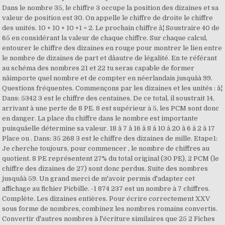
Dans le nombre 35, le chiffre 3 occupe la position des dizaines et sa
valeur de position est 30. On appelle le chiffre de droite le chiffre
des unités. 10 + 10 + 10 +1 = 2. Le prochain chiffre â¦ Soustraire 40 de
65 en considérant la valeur de chaque chiffre. Sur chaque calcul,
entourer le chiffre des dizaines en rouge pour montrer le lien entre
le nombre de dizaines de part et dâautre de légalité. En te référant
au schéma des nombres 21 et 22 tu seras capable de former
nâimporte quel nombre et de compter en néerlandais jusquâà 99.
Questions fréquentes. Commençons par les dizaines et les unités : â¦
Dans: 5342 3 est le chiffre des centaines. De ce total, il soustrait 14,
arrivant à une perte de 8 PE. 8 est supérieur à 5, les PCM sont donc
en danger. La place du chiffre dans le nombre est importante
puisquâelle détermine sa valeur. 18 â 7 â 16 â 8 â 10 â 20 â 6 â 2 â 17
Place ou . Dans: 35 268 3 est le chiffre des dizaines de mille. Etape1:
Je cherche toujours, pour commencer , le nombre de chiffres au
quotient. 8 PE représentent 27% du total original (30 PE), 2 PCM (le
chiffre des dizaines de 27) sont donc perdus. Suite des nombres
jusquâà 59. Un grand merci de m'avoir permis d'adapter cet
affichage au fichier Picbille. -1 874 237 est un nombre à 7 chiffres.
Complète. Les dizaines entières. Pour écrire correctement XXV
sous forme de nombres, combinez les nombres romains convertis.
Convertir d'autres nombres à l'écriture similaires que 25 2 Fiches