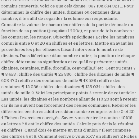
romains convertis. Voici ce que cela donne : 857.196.534.921 ... Pour
déterminer le chiffre des unités, dizaines ou centaines dâun
nombre, il te suffit de regarder la colonne correspondante.
Connaître la valeur de chacun des chiffres de la partie décimale en
fonction de sa position (jusquâau 1/100e), et pour de tels nombres :
les comparer, les ranger. Objectifs spécifiques Ecrire les nombres
compris entre 0 et 20 en chiffres et en lettres. Mettre en avant les
procédures les plus efficaces faisant intervenir le nombre de
dizaines. Dans lâécriture dâun nombre entier, la position de chaque
chiffre détermine sa signification et ce quâil représente : unités,
dizaines, centaines, mille, dix-mille, cent-mille,â¦ etc. Cent ou cents ?
¶ 3 458 : chiffre des unités ¶ 25 896 : chiffre des dizaines de mille ¶
603 472 : chiffre des centaines de mille ¶ 43 598 : chiffre des
centaines ¶ 12 036 : chiffre des dizaines ¶ 125 034 : chiffre des
unités de mille 2. Voici les principaux points à retenir de cet article :
Les unités, les dizaines et les nombres allant de 11 à 29 sont à retenir
car ils ne suivent pas forcément des règles communes. Repérer les
différentes écritures additives dâun nombre compris entre 0 et 20.
4 Fiches d'exercices corrigés. Savez-vous écrire le nombre 40619
en lettres ? 8 est le chiffre des unités. Calcule puis écris le résultat
en chiffres. Quand dois-je mettre un trait d'union ? Il est composé
des chiffres 4 et 8. Comment écrivez-vous XXV en chiffres? 2 Fiches