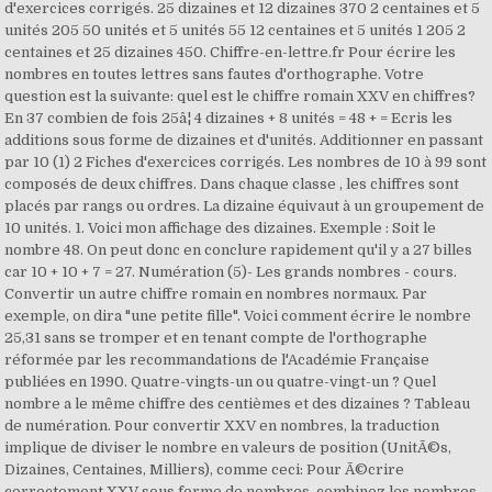
d'exercices corrigés. 25 dizaines et 12 dizaines 370 2 centaines et 5
unités 205 50 unités et 5 unités 55 12 centaines et 5 unités 1 205 2
centaines et 25 dizaines 450. Chiffre-en-lettre.fr Pour écrire les
nombres en toutes lettres sans fautes d'orthographe. Votre
question est la suivante: quel est le chiffre romain XXV en chiffres?
En 37 combien de fois 25â¦ 4 dizaines + 8 unités = 48 + = Ecris les
additions sous forme de dizaines et d'unités. Additionner en passant
par 10 (1) 2 Fiches d'exercices corrigés. Les nombres de 10 à 99 sont
composés de deux chiffres. Dans chaque classe , les chiffres sont
placés par rangs ou ordres. La dizaine équivaut à un groupement de
10 unités. 1. Voici mon affichage des dizaines. Exemple : Soit le
nombre 48. On peut donc en conclure rapidement qu'il y a 27 billes
car 10 + 10 + 7 = 27. Numération (5)- Les grands nombres - cours.
Convertir un autre chiffre romain en nombres normaux. Par
exemple, on dira "une petite fille". Voici comment écrire le nombre
25,31 sans se tromper et en tenant compte de l'orthographe
réformée par les recommandations de l'Académie Française
publiées en 1990. Quatre-vingts-un ou quatre-vingt-un ? Quel
nombre a le même chiffre des centièmes et des dizaines ? Tableau
de numération. Pour convertir XXV en nombres, la traduction
implique de diviser le nombre en valeurs de position (UnitÃ©s,
Dizaines, Centaines, Milliers), comme ceci: Pour Ã©crire
correctement XXV sous forme de nombres, combinez les nombres