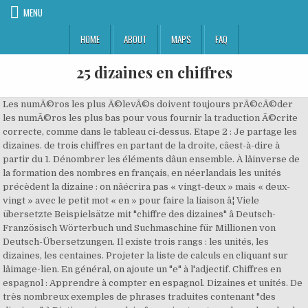
MENU
HOME
ABOUT
MAPS
FAQ
25 dizaines en chiffres
Les numÃ©ros les plus Ã©levÃ©s doivent toujours prÃ©cÃ©der
les numÃ©ros les plus bas pour vous fournir la traduction Ã©crite
correcte, comme dans le tableau ci-dessus. Etape 2 : Je partage les
dizaines. de trois chiffres en partant de la droite, câest-à-dire à
partir du 1. Dénombrer les éléments dâun ensemble. À lâinverse de
la formation des nombres en français, en néerlandais les unités
précèdent la dizaine : on nâécrira pas « vingt-deux » mais « deux-
vingt » avec le petit mot « en » pour faire la liaison â¦ Viele
übersetzte Beispielsätze mit "chiffre des dizaines" â Deutsch-
Französisch Wörterbuch und Suchmaschine für Millionen von
Deutsch-Übersetzungen. Il existe trois rangs : les unités, les
dizaines, les centaines. Projeter la liste de calculs en cliquant sur
lâimage-lien. En général, on ajoute un "e" à l'adjectif. Chiffres en
espagnol : Apprendre à compter en espagnol. Dizaines et unités. De
très nombreux exemples de phrases traduites contenant "des