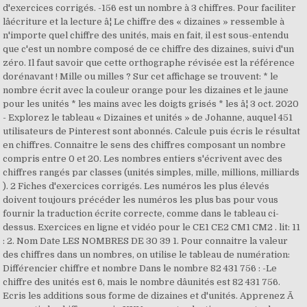
d'exercices corrigés. -156 est un nombre à 3 chiffres. Pour faciliter
lâécriture et la lecture â¦ Le chiffre des « dizaines » ressemble à
n'importe quel chiffre des unités, mais en fait, il est sous-entendu
que c'est un nombre composé de ce chiffre des dizaines, suivi d'un
zéro. Il faut savoir que cette orthographe révisée est la référence
dorénavant ! Mille ou milles ? Sur cet affichage se trouvent: * le
nombre écrit avec la couleur orange pour les dizaines et le jaune
pour les unités * les mains avec les doigts grisés * les â¦ 3 oct. 2020
- Explorez le tableau « Dizaines et unités » de Johanne, auquel 451
utilisateurs de Pinterest sont abonnés. Calcule puis écris le résultat
en chiffres. Connaitre le sens des chiffres composant un nombre
compris entre 0 et 20. Les nombres entiers s'écrivent avec des
chiffres rangés par classes (unités simples, mille, millions, milliards
). 2 Fiches d'exercices corrigés. Les numéros les plus élevés
doivent toujours précéder les numéros les plus bas pour vous
fournir la traduction écrite correcte, comme dans le tableau ci-
dessus. Exercices en ligne et vidéo pour le CE1 CE2 CM1 CM2 . lit: 11
: 2. Nom Date LES NOMBRES DE 30 39 1. Pour connaitre la valeur
des chiffres dans un nombres, on utilise le tableau de numération:
Différencier chiffre et nombre Dans le nombre 82 431 756 : -Le
chiffre des unités est 6, mais le nombre dâunités est 82 431 756.
Ecris les additions sous forme de dizaines et d'unités. Apprenez Ã