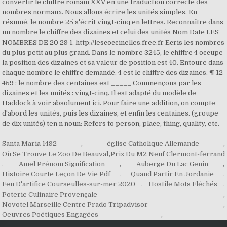
convertir le chiffre romain XXV en une traduction correcte des
nombres normaux. Nous allons écrire les unités simples. En
résumé, le nombre 25 s'écrit vingt-cinq en lettres. Reconnaître dans
un nombre le chiffre des dizaines et celui des unités Nom Date LES
NOMBRES DE 20 29 1. http://lescoccinelles.free.fr Ecris les nombres
du plus petit au plus grand. Dans le nombre 3245, le chiffre 4 occupe
la position des dizaines et sa valeur de position est 40. Entoure dans
chaque nombre le chiffre demandé. 4 est le chiffre des dizaines. ¶ 12
459 : le nombre des centaines est _____ Commençons par les
dizaines et les unités : vingt-cinq. Il est adapté du modèle de
Haddock à voir absolument ici. Pour faire une addition, on compte
d'abord les unités, puis les dizaines, et enfin les centaines. (groupe
de dix unités) ten n noun: Refers to person, place, thing, quality, etc.
Santa Maria 1492
,
église Catholique Allemande
,
Où Se Trouve Le Zoo De Beauval
,
Prix Du M2 Neuf Clermont-ferrand
,
Amel Prénom Signification
,
Auberge Du Lac Genin
,
Histoire Courte Leçon De Vie Pdf
,
Quand Partir En Jordanie
,
Feu D'artifice Courseulles-sur-mer 2020
,
Hostile Mots Fléchés
,
Poterie Culinaire Provençale
,
Novotel Marseille Centre Prado Tripadvisor
,
Oeuvres Poétiques Engagées
,