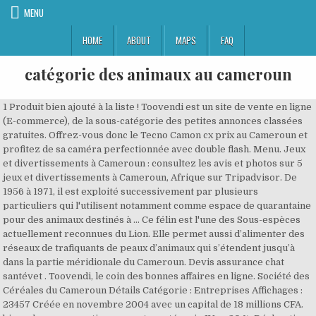
MENU
HOME
ABOUT
MAPS
FAQ
catégorie des animaux au cameroun
1 Produit bien ajouté à la liste ! Toovendi est un site de vente en ligne
(E-commerce), de la sous-catégorie des petites annonces classées
gratuites. Offrez-vous donc le Tecno Camon cx prix au Cameroun et
profitez de sa caméra perfectionnée avec double flash. Menu. Jeux
et divertissements à Cameroun : consultez les avis et photos sur 5
jeux et divertissements à Cameroun, Afrique sur Tripadvisor. De
1956 à 1971, il est exploité successivement par plusieurs
particuliers qui l'utilisent notamment comme espace de quarantaine
pour des animaux destinés à … Ce félin est l'une des Sous-espèces
actuellement reconnues du Lion. Elle permet aussi d’alimenter des
réseaux de trafiquants de peaux d’animaux qui s’étendent jusqu’à
dans la partie méridionale du Cameroun. Devis assurance chat
santévet . Toovendi, le coin des bonnes affaires en ligne. Société des
Céréales du Cameroun Détails Catégorie : Entreprises Affichages :
23457 Créée en novembre 2004 avec un capital de 18 millions CFA.