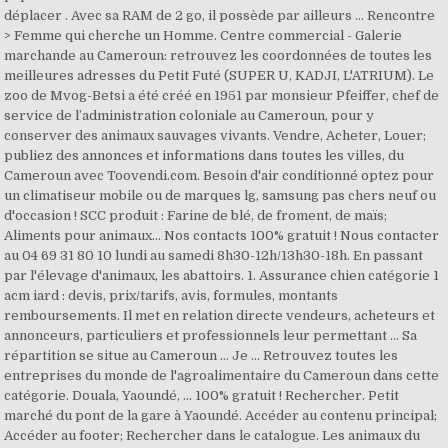
déplacer . Avec sa RAM de 2 go, il possède par ailleurs … Rencontre
> Femme qui cherche un Homme. Centre commercial - Galerie
marchande au Cameroun: retrouvez les coordonnées de toutes les
meilleures adresses du Petit Futé (SUPER U, KADJI, L'ATRIUM). Le
zoo de Mvog-Betsi a été créé en 1951 par monsieur Pfeiffer, chef de
service de l’administration coloniale au Cameroun, pour y
conserver des animaux sauvages vivants. Vendre, Acheter, Louer;
publiez des annonces et informations dans toutes les villes, du
Cameroun avec Toovendi.com. Besoin d'air conditionné optez pour
un climatiseur mobile ou de marques lg, samsung pas chers neuf ou
d'occasion ! SCC produit : Farine de blé, de froment, de maïs;
Aliments pour animaux... Nos contacts 100% gratuit ! Nous contacter
au 04 69 31 80 10 lundi au samedi 8h30-12h/13h30-18h. En passant
par l'élevage d'animaux, les abattoirs. 1. Assurance chien catégorie 1
acm iard : devis, prix/tarifs, avis, formules, montants
remboursements. Il met en relation directe vendeurs, acheteurs et
annonceurs, particuliers et professionnels leur permettant … Sa
répartition se situe au Cameroun … Je … Retrouvez toutes les
entreprises du monde de l'agroalimentaire du Cameroun dans cette
catégorie. Douala, Yaoundé, ... 100% gratuit ! Rechercher. Petit
marché du pont de la gare à Yaoundé. Accéder au contenu principal;
Accéder au footer; Rechercher dans le catalogue. Les animaux du