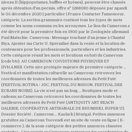
niveau II (hippopotames, buffles et hyènes), peuvent être chassés
après obtention d'un permis. offre n° 1268080 déposée par ngandi
le 05 décembre 2020 | particulier | France Contacter l'annonceur.
catégorie. La section grammaire contient tous les types de mots
comme les noms communs ou les acronymes. Le lion du Cameroun a
été décrit pour la première fois en 1900 par le Zoologiste allemand
Paul Matschie. Cameroun : Message touchant d’un jeune à Chantal
Biya. Ajouter ma Carte U. Spécialisé dans la vente et la location de
conteneurs pour les professionnels, particuliers et les industries.
Cette catégorie réunit les mots et locutions en bati du Cameroun
(code btc). AU CAMEROUN COIVDITIONS PIIYSIQVES ET
IIVH.4.NES. Cette aire protégée majeure de première catégorie …
Festival et manifestation culturelle au Cameroun: retrouvez les
coordonnées de toutes les meilleures adresses du Petit Futé
(FESTIVAL BOTINA / JDC, FESTIVAL DU NGUON, FESTIVAL DES
ÉCRANS NOIRS). La vie n’est pas un long … Boutiques mode et
cadeaux au Cameroun: retrouvez les coordonnées de toutes les
meilleures adresses du Petit Futé (ANTIQUITY ART BEACH
GALERIE, COOPÉRATIVE ARTISANALE DE RHUMSIKI, SUPER U).
Dossier Société . Cameroun … Kaolack | Sénégal. Petites annonces
gratuites au Cameroun Toovendi est un site de vente en ligne ( E-
commerce ), de la sous-catégorie des petites annonces classées
gratuites . Lieu coquin au Cameroun: retrouvez les coordonnées de