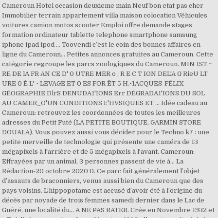
Cameroun Hotel occasion deuxieme main Neuf bon etat pas cher
Immobilier terrain appartement villa maison colocation Véhicules
voitures camion motos scooter Emploi offre demande stages
formation ordinateur tablette telephone smartphone samsung
iphone ipad ipod … Toovendi c’est le coin des bonnes affaires en
ligne du Cameroun... Petites annonces gratuites au Cameroun. Cette
catégorie regroupe les parcs zoologiques du Cameroun. MIN 1ST.~
RE DE lA FR AN CE D' 0 UTRE MER o , R E C T ION DEL'A G RieU LT
URE 0 È L' ~ LEVAGE ET 0 ES FOR ÊT 5 H.•1ACQUES-FÉLIX
GÉOGRAPHIE DlrS DENUDA1'IONS Err DÉGRADA1'IONS DU SOL
AU CAMER_O'UN CONDITIONS I:'HVSIQUES ET … Idée cadeau au
Cameroun: retrouvez les coordonnées de toutes les meilleures
adresses du Petit Futé (LA PETITE BOUTIQUE, GARMIN STORE
DOUALA). Vous pouvez aussi vous décider pour le Techno k7 : une
petite merveille de technologie qui présente une caméra de 13
mégapixels à l'arrière et de 5 mégapixels à l'avant. Cameroun:
Effrayées par un animal, 3 personnes passent de vie à... La
Rédaction-20 octobre 2020 0. Ce parc fait généralement l’objet
d’assauts de braconniers, venus aussi bien du Cameroun que des
pays voisins. L’hippopotame est accusé d’avoir été à l’origine du
décès par noyade de trois femmes samedi dernier dans le Lac de
Guéré, une localité du... A NE PAS RATER. Crée en Novembre 1932 et