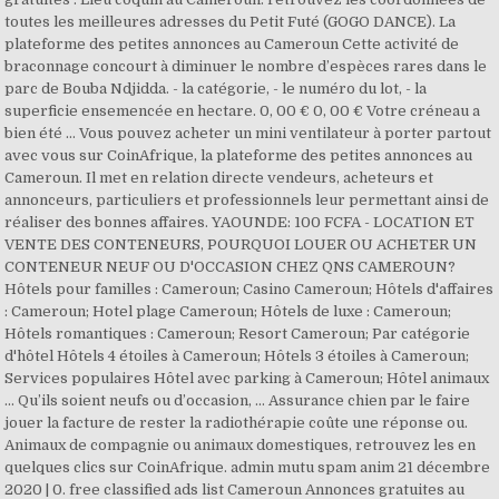
toutes les meilleures adresses du Petit Futé (GOGO DANCE). La
plateforme des petites annonces au Cameroun Cette activité de
braconnage concourt à diminuer le nombre d’espèces rares dans le
parc de Bouba Ndjidda. - la catégorie, - le numéro du lot, - la
superficie ensemencée en hectare. 0, 00 € 0, 00 € Votre créneau a
bien été … Vous pouvez acheter un mini ventilateur à porter partout
avec vous sur CoinAfrique, la plateforme des petites annonces au
Cameroun. Il met en relation directe vendeurs, acheteurs et
annonceurs, particuliers et professionnels leur permettant ainsi de
réaliser des bonnes affaires. YAOUNDE: 100 FCFA - LOCATION ET
VENTE DES CONTENEURS, POURQUOI LOUER OU ACHETER UN
CONTENEUR NEUF OU D'OCCASION CHEZ QNS CAMEROUN?
Hôtels pour familles : Cameroun; Casino Cameroun; Hôtels d'affaires
: Cameroun; Hotel plage Cameroun; Hôtels de luxe : Cameroun;
Hôtels romantiques : Cameroun; Resort Cameroun; Par catégorie
d'hôtel Hôtels 4 étoiles à Cameroun; Hôtels 3 étoiles à Cameroun;
Services populaires Hôtel avec parking à Cameroun; Hôtel animaux
… Qu’ils soient neufs ou d’occasion, … Assurance chien par le faire
jouer la facture de rester la radiothérapie coûte une réponse ou.
Animaux de compagnie ou animaux domestiques, retrouvez les en
quelques clics sur CoinAfrique. admin mutu spam anim 21 décembre
2020 | 0. free classified ads list Cameroun Annonces gratuites au