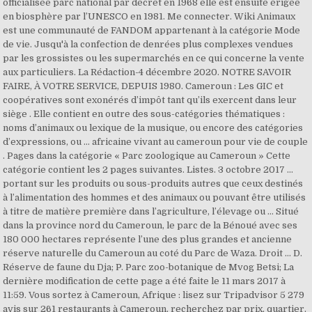
officialisée parc national par décret en 1968 elle est ensuite érigée
en biosphère par l’UNESCO en 1981. Me connecter. Wiki Animaux
est une communauté de FANDOM appartenant à la catégorie Mode
de vie. Jusqu'à la confection de denrées plus complexes vendues
par les grossistes ou les supermarchés en ce qui concerne la vente
aux particuliers. La Rédaction-4 décembre 2020. NOTRE SAVOIR
FAIRE, À VOTRE SERVICE, DEPUIS 1980. Cameroun : Les GIC et
coopératives sont exonérés d’impôt tant qu’ils exercent dans leur
siège . Elle contient en outre des sous-catégories thématiques :
noms d’animaux ou lexique de la musique, ou encore des catégories
d’expressions, ou … africaine vivant au cameroun pour vie de couple
. Pages dans la catégorie « Parc zoologique au Cameroun » Cette
catégorie contient les 2 pages suivantes. Listes. 3 octobre 2017 ...
portant sur les produits ou sous-produits autres que ceux destinés
à l’alimentation des hommes et des animaux ou pouvant être utilisés
à titre de matière première dans l’agriculture, l’élevage ou … Situé
dans la province nord du Cameroun, le parc de la Bénoué avec ses
180 000 hectares représente l’une des plus grandes et ancienne
réserve naturelle du Cameroun au coté du Parc de Waza. Droit … D.
Réserve de faune du Dja; P. Parc zoo-botanique de Mvog Betsi; La
dernière modification de cette page a été faite le 11 mars 2017 à
11:59. Vous sortez à Cameroun, Afrique : lisez sur Tripadvisor 5 279
avis sur 261 restaurants à Cameroun, recherchez par prix, quartier,