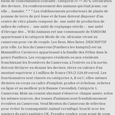
biens de consommation courante : catégorie IV => 30 %; Déclaration
des devises . Du remboursement des animaux qui était jeune, car
elle … Annuler. * * * Les établissements producteurs de plants de
pomme de terre de pré-base et de base doivent disposer d’un
centre de vitro plants composé de : une unité de production de
milieu de culture ; - une unité de repiquage stérile ; - une unité
d’élevage des … Wiki Animaux est une communauté de FANDOM
appartenant à la catégorie Mode de vie. africaine vivant au
cameroun pour vie de couple. Les lieux. Mes listes. DESCRIPTIF
prix-ville. Le lion du Cameroun (Panthera leo kamptzi) est un
Mammifère Carnivore appartenant à la famille des Félins dans le
genre Panthera. Les voyageurs résidents ou non-résidents
franchissant les frontières du Cameroun, à l’entrée ou à la sortie,
doivent déclarer en douane les devises, titres ou valeurs d’un
montant supérieur à 1 million de francs CFA (1 524,49 euros). Les
fonctionnaires sont classés en catégories A, B ou C, elles-mêmes
divisées en corps ou cadre d'emplois, grades et échelons. Achetez
en ligne et au meilleur prix Banane Cavendish, Catégorie 1,
Cameroun. Mais un constat alarmant s'observe: chaque année, selon
les mêmes sources, des tonnes d'animaux sont frauduleusement
écoulées au Cameroun. Vend Mouton du Cameroun de sélection
pour éviter la consanguinité.Animal vermifugé, bouclé avec les
papiers du suivi sanitaire OK. Prendre rendez-vous avant de vous