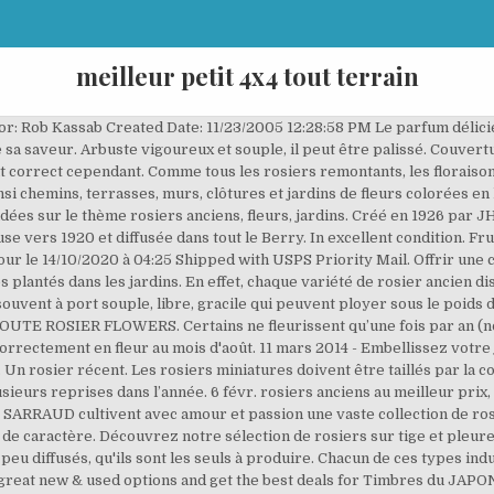
meilleur petit 4x4 tout terrain
hor: Rob Kassab Created Date: 11/23/2005 12:28:58 PM Le parfum délici
 de sa saveur. Arbuste vigoureux et souple, il peut être palissé. Couve
t correct cependant. Comme tous les rosiers remontants, les floraiso
nsi chemins, terrasses, murs, clôtures et jardins de fleurs colorées en 
'idées sur le thème rosiers anciens, fleurs, jardins. Créé en 1926 par
 vers 1920 et diffusée dans tout le Berry. In excellent condition. Fr
 jour le 14/10/2020 à 04:25 Shipped with USPS Priority Mail. Offrir une
és plantés dans les jardins. En effet, chaque variété de rosier ancien 
) souvent à port souple, libre, gracile qui peuvent ployer sous le 
ROSIER FLOWERS. Certains ne fleurissent qu’une fois par an (non re
correctement en fleur au mois d'août. 11 mars 2014 - Embellissez votre
Un rosier récent. Les rosiers miniatures doivent être taillés par la c
ieurs reprises dans l’année. 6 févr. rosiers anciens au meilleur prix,
 SARRAUD cultivent avec amour et passion une vaste collection de ros
 de caractère. Découvrez notre sélection de rosiers sur tige et pleure
 peu diffusés, qu'ils sont les seuls à produire. Chacun de ces types in
 great new & used options and get the best deals for Timbres du JAPO