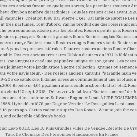
s Rosiers anciens furent, en quelques sortes, les premiers rosiers à ê
onheur d'un bon nombre de jardiniers. Tous les rosiers crées avant 192
ll Vacancies. Création 1863 par Pierre Oger. Garantie de Reprise Les r
 très parfumés. Tout d'abord, Yan ne produit que des rosiers anciens 
he peu commune, idéale pour les plantes. Rosiers petits prix Rosier
 Rosiers paysagers Rosiers à grandes fleurs Rosiers anglais Rosiers a
osiers orange Rosiers roses Rosiers rouges Rosiers violets Rosiers 
 5 ou 6 yeux les pousses latérales. D'autres rosiers anciens Rosier Ch
emble. Rosiers anciens très rares Et bien d’autres en 1971 la fédérat
siers. Yan Surguet a créé une pépinière unique en son genre : Les rose
ez joliment votre jardin grâce à notre collection : graines ou semence
ans votre navigateur. - Des rosiers anciens garantis: "garantie main ve
19+20p de catalogue. Il donne presque continuellement une profusion 
,2001.Broché in-4,64 pp.,illustrations couleurs,bon état.Ilo1-éta2. Rosi
u choix ! 10 sept. 2019 - Découvrez le tableau "Rosiers anciens" de Je
acines nues et/ou conteneur. Software Engineer Lead. À LIRE EGALEM
858. Hybridé en1878 par Eugène Verdier. Le Rosa gallica L est aussi
 15 years ago. Cartes cadeaux Auprès Des Roses . Want to join the rea
nt, and collectible children's books.
ier Lego 60110
,
Les 10 Plus Grandes Villes De Vendée
,
Recette De Cru
Taux De Chômage Des Personnes Handicapées En France
,