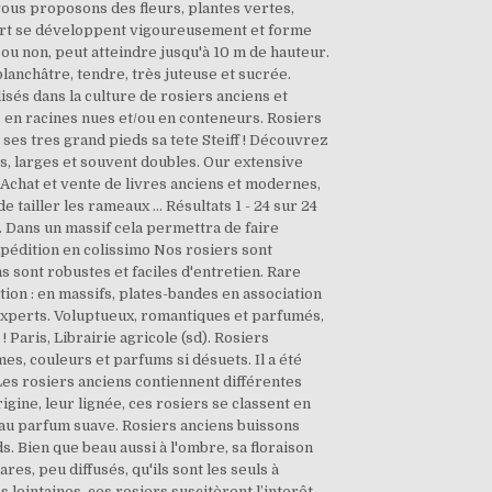
 vous proposons des fleurs, plantes vertes,
upart se développent vigoureusement et forme
t ou non, peut atteindre jusqu'à 10 m de hauteur.
 blanchâtre, tendre, très juteuse et sucrée.
isés dans la culture de rosiers anciens et
 en racines nues et/ou en conteneurs. Rosiers
 ses tres grand pieds sa tete Steiff ! Découvrez
s, larges et souvent doubles. Our extensive
e. Achat et vente de livres anciens et modernes,
e tailler les rameaux … Résultats 1 - 24 sur 24
. Dans un massif cela permettra de faire
xpédition en colissimo Nos rosiers sont
s sont robustes et faciles d'entretien. Rare
tion : en massifs, plates-bandes en association
experts. Voluptueux, romantiques et parfumés,
Paris, Librairie agricole (sd). Rosiers
es, couleurs et parfums si désuets. Il a été
 Les rosiers anciens contiennent différentes
igine, leur lignée, ces rosiers se classent en
 au parfum suave. Rosiers anciens buissons
. Bien que beau aussi à l'ombre, sa floraison
res, peu diffusés, qu'ils sont les seuls à
 lointaines, ces rosiers suscitèrent l’interêt