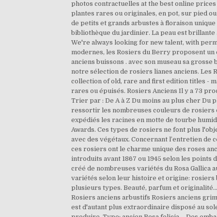
photos contractuelles at the best online prices
plantes rares ou originales, en pot, sur pied 
de petits et grands arbustes à floraison unique 
bibliothèque du jardinier. La peau est brillante 
We're always looking for new talent, with perma
modernes, les Rosiers du Berry proposent un c
anciens buissons . avec son museau sa grosse bs
notre sélection de rosiers lianes anciens. Les
collection of old, rare and first edition titles 
rares ou épuisés. Rosiers Anciens Il y a 73 prod
Trier par : De A à Z Du moins au plus cher Du p
ressortir les nombreuses couleurs de rosiers d
expédiés les racines en motte de tourbe humide 
Awards. Ces types de rosiers ne font plus l'obje
avec des végétaux. Concernant l’entretien de 
ces rosiers ont le charme unique des roses anci
introduits avant 1867 ou 1945 selon les points 
créé de nombreuses variétés du Rosa Gallica au 
variétés selon leur histoire et origine: rosiers
plusieurs types. Beauté, parfum et originalité
Rosiers anciens arbustifs Rosiers anciens grimp
est d'autant plus extraordinaire disposé au solei
produire. Type: ancien Rosa felicia. - Des embal