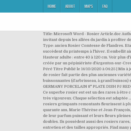
HOME
ABOUT
MAPS
FAQ
Title: Microsoft Word - Rosier Article.doc Aut
invitant depuis les allées du jardin à profiter
Type: ancien Rosier Comtesse de Flandres. Eta
succèdent du printemps à l'hiver. Il embellit ai
Hauteur adulte : entre 40 à 120 cm. Voir plus d
créée par un pépiniériste d'Argenton-sur-Creuse
Péré Titre Publié le 14/10/2020 à 04:25 | Mis à
de rosier fait partie des plus anciennes variét
buissonnantes (d’arbrisseau, à grand buisson
GERMANY PORCELAIN 8" PLATE DISH PJ REDOUTE 
Ce superbe rosier est est un des rares à être 
très vigoureux. Chaque sélection est adaptée … 
rosiers grimpants remontants fleurissent à plus
quarante ans, Marie-Thérèse et Jean-François,
de leur parfum puissant et leurs fleurs pleines
doubles. Ils possèdent aussi des rosiers rares,
entretien et des tailles appropriés. Find many