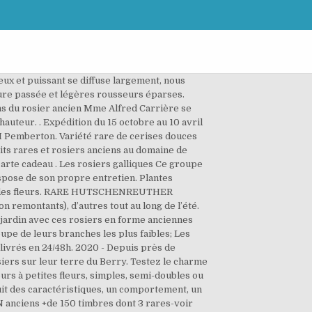
eux et puissant se diffuse largement, nous
rture passée et légères rousseurs éparses.
ns du rosier ancien Mme Alfred Carrière se
hauteur. . Expédition du 15 octobre au 10 avril
 JH Pemberton. Variété rare de cerises douces
uits rares et rosiers anciens au domaine de
 carte cadeau . Les rosiers galliques Ce groupe
dispose de son propre entretien. Plantes
poids des fleurs. RARE HUTSCHENREUTHER
montants), d’autres tout au long de l’été.
 jardin avec ces rosiers en forme anciennes
oupe de leurs branches les plus faibles; Les
 livrés en 24/48h. 2020 - Depuis près de
iers sur leur terre du Berry. Testez le charme
urs à petites fleurs, simples, semi-doubles ou
duit des caractéristiques, un comportement, un
N anciens +de 150 timbres dont 3 rares-voir