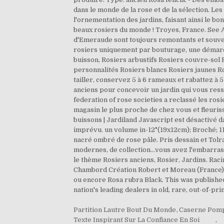
dans le monde de la rose et de la sélection. Le
l'ornementation des jardins, faisant ainsi le b
beaux rosiers du monde ! Troyes, France. See A
d'Emeraude sont toujours remontants et souvent
rosiers uniquement par bouturage, une démarc
buisson, Rosiers arbustifs Rosiers couvre-sol
personnalités Rosiers blancs Rosiers jaunes R
tailler, conservez 5 à 6 rameaux et rabattez à
anciens pour concevoir un jardin qui vous ress
federation of rose societies a reclassé les ro
magasin le plus proche de chez vous et fleuriss
buissons | Jardiland Javascript est désactivé d
imprévu. un volume in-12°(19x12cm); Broché; 1
nacré ombré de rose pâle. Pris dessain et Tolra
modernes, de collection…vous avez l'embarras d
le thème Rosiers anciens, Rosier, Jardins. R
Chambord Création Robert et Moreau (France) 1
ou encore Rosa rubra Black. This was published
nation's leading dealers in old, rare, out-of-pri
Partition Lautre Bout Du Monde
,
Caserne Pomp
Texte Inspirant Sur La Confiance En Soi
,