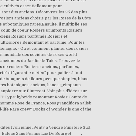
tre cultivés essentiellement pour
0 sont dits anciens. Découvrez les 25 des plus
osiers anciens choisis par les Roses de la Côte
et botaniques rares.Ensuite, il multiplie ses
s coup de coeur Rosiers grimpants Rosiers
nciens Rosiers parfumés Rosiers et
multicolores Remontant et parfumé. Pour les
arlemagne. - Où et comment planter des rosiers
ion mondiale des sociétés de roses world
s anciennes du Jardin de Talos. Trouvez le
s de rosiers Rosiers : anciens, parfumés,
rte" et "garantie météo" pour pallier à tout
de bouquets de fleurs presque simples, blanc
ers botaniques, anciens, lianes, grimpants,
anpierre sur Pinterest. Voir plus d'idées sur
ENT Type: hybride remontant Rosier Comte de
 nommé Rose de France, Rosa grandiflora Salisb
l-life Rare crew? Books of Wonder is one of the
dités Ivoirienne
,
Penty à Vendre Finistère Sud
,
Bateau Sans Permis Lac Du Bourget
,