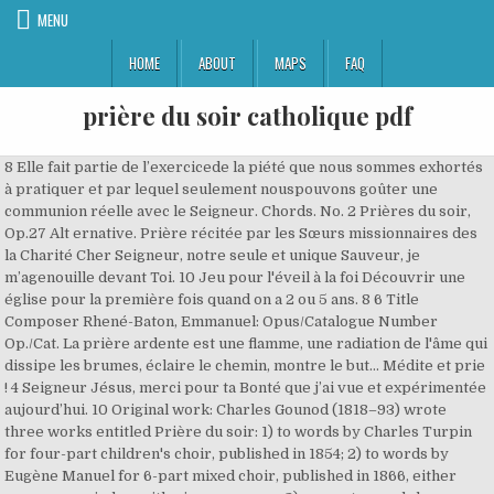
MENU
HOME
ABOUT
MAPS
FAQ
prière du soir catholique pdf
8 Elle fait partie de l’exercicede la piété que nous sommes exhortés à pratiquer et par lequel seulement nouspouvons goûter une communion réelle avec le Seigneur. Chords. No. 2 Prières du soir, Op.27 Alt ernative. Prière récitée par les Sœurs missionnaires des la Charité Cher Seigneur, notre seule et unique Sauveur, je m’agenouille devant Toi. 10 Jeu pour l'éveil à la foi Découvrir une église pour la première fois quand on a 2 ou 5 ans. 8 6 Title Composer Rhené-Baton, Emmanuel: Opus/Catalogue Number Op./Cat. La prière ardente est une flamme, une radiation de l'âme qui dissipe les brumes, éclaire le chemin, montre le but… Médite et prie ! 4 Seigneur Jésus, merci pour ta Bonté que j’ai vue et expérimentée aujourd’hui. 10 Original work: Charles Gounod (1818–93) wrote three works entitled Prière du soir: 1) to words by Charles Turpin for four-part children's choir, published in 1854; 2) to words by Eugène Manuel for 6-part mixed choir, published in 1866, either unaccompanied or with piano or organ; 3) a song to words by Charles Ligny, published by Lemoine in 1872. - Prière en la - quelle nous demandons l'intercession d'un saint, de la Bienheureuse Vierge Marie, ou adressée directement à Dieu, qui répond aux appels du Christ Jésus: (-) - V/V/V - 228×⇩ - Massenetique, PDF scanned by E-Mn La séance se déroule en une heure environ, avec une première étape d'apprentissage du signe de croix (c'est la façon des chrétiens de dire bonjour au Seigneur), suivie par la découverte de l'église en compagnie du parent. - Il ne suffit pas non plus de savoir ce que les Écritures révèlent sur la prière : il faut aussi apprendre à prier. Maghrib: du coucher du soleil jsuqu'à la disparition du crépuscule. PRIÈRE DE PROTECTION DU SOIR. Contacts, Annuaire thématique associations & organismes, La dernière intervention de Mgr Michel Aupetit. Op.27 I-Catalogue Number I-Cat. Afficher le calendrier. 0.0/10 0.0/10 Prières du Soir, Evening Prayer. No. Père, encore une journée écoulée. Title Composer Gounod, Charles: I-Catalogue Number I-Cat. - « Donne-nous des cœurs attentifs », prière dite chaque jour dans les foyers de l'Arche. Nous sommes venus aujourd’hui pour rendre hommage à ceux qui nous ont quittés, et nous voulons les confier, encore une fois, à la tendresse de Dieu. Le soir, avant d’aller se coucher est un moment privilégié pour faire le point sur la journée écoulée, et préparer celle qui suit. Prière du soir à Marie, du père Claude Wittock, quelques jour avant sa mort. 2 Massenetique (2011/6/28), Complete Score (E♭ major: medium voice and piano) Aide-moi à prolonger ma prière dans les activités du jour. ON AIR. En effet, pour grandir spirituellement, il est recommandé de prier quotidiennement. Ce manuel met à la disposition du chrétien les prières usuelles de L’Église orthodoxe : prières du matin et du soir, prières de la Sainte Communion, Acathiste et Paraclisis à la très-sainte Mère de Dieu, Canon et Acathiste à notre Seigneur Jésus-Christ et les Stances à l'Ange gardien. Donne-moi seulement ce qui me suffit : ton amour et ta grâce ! 1; 2; Prière à Notre-Dame du Travail . Massenetique (2012/11/12), Complete Score (F major) Film/Fiche is presented as originally captured. Advanced embedding details, examples, and help! Vivez la prière du soir catholique, évangélique, de Sainte Thérèse et de protection. 07:54 : Lever du soleil 12:07 : Heure de milieu du jour 16:19 : Coucher du soleil 17:09 : Tombée de la nuit. Pour faire salat al witr, il faut faire une unité comme si c'était la deuxième, c'est à dire avec le tashahhoud et la prière ibrahimiya. Prières Catholiques Saint Joseph Époux virginal de la mère de Dieu, le père te confia ses deux trésors les plus précieux. Amen ! 8 Pourtant je ne t'ai pas assez aimé aujourd'hui. 8 Prières de midi Prayers at Mid-day 9 Office du soir Evening Prayer 10 Cantiques supplémentaires Additional Canticles 11 Office des litanies The Litany 12 Prières et actions de grâces Prayers & Thanksgivings 13 Intercession Bidding Prayer 14 La Sainte Communion ou Sainte Eucharistie Holy Communion 15 Prières, épitres et évangiles EMBED. Eglise d'Arras 13. le Vendredi 01 jan 2016 . 4 Prière du soir à Marie, - 0.0/10 *#107302 - 0.58MB, 5 pp. Prières du soir On débute la prière en disant : Par les prières de nos saints pères, Seigneur Jésus-Christ notre Dieu, aie pitié de nous. jeudi soir 26 novembre 20-22h : ... À la paroisse catholique francophone Eglise Dreifaltigkeit, Oeserstrasse, 126 65934Frankurt-Nied. 8 6 *#258540 - 0.54MB, 6 (i, #1-5) pp. Lancement du catéchisme et de l’aumônerie / Inscriptions. Massenetique (2012/11/14), Complete Score (F major) 0.0/10 Notre prière à besoin de soutiens extérieurs pratiques: un texte qui nous touche, une image religieuse, un chapelet, la puissance religieuse d'une flamme de cierge, la chaleur des assemblés de prière, la ferveur des chants, un groupe de prière, la prière avec les enfants en famille... etc. Les Prières du matin et du soir [microforme] Item Preview ... Microfiche de l'exemplaire de l'édition originale se trouvant à la Bibliothèque nationale du Canada 43 Notes. 6 [Imprimer] Prière de Remerciements à Hachem Mis en ligne le Vendredi 6 Novembre 2020 La clé pour l'exaucement des Téfilot (prières) est cette capacité à toujours remercier Hachem sincèrement pour tous les bienfaits qu'Il nous octroie, comme le psaume de David nous … Is this website useful for you? 6 Download Pdf. Qu’ils gardent au cœur le souci de servir ce monde, d’instaurer des dialogues Si le nombre de places n’était pas suffisant, la conférence pourrait être retransmise en direct – et une liste d’attente serait alors mise en place. 4 *#258771 - 0.75MB, 5 (#109-113) pp. Amen1. 1922 Language French Composer Time Period Comp. 2 Et si tu sais prier, tu obtiendras la vision, la compréhension de la beauté du Monde, de la splendeur de l'Univers ; tu verras la voie immense d'ascension qui conduit les âmes d'étapes en étapes, vers la sagesse… la paix sereine… la lumière divine Retrouvez également des conseils pour prier le soir avant de dormir, seul ou en famille, et d’autres idées de prières pour remercier Dieu pour sa journée et confier sa nuit à Jésus, Marie, les saints ou son ange gardien. Vous en serez récompensé (e), soyez-en sûr (e) ! Prière du soir. Inscription Connexion. 6 Voici une belle prière du soir à réciter avant de se coucher. - - Extrait d'une prière tirée de “Mon Dieu dont je suis sûr”. Tout est à Toi, disposes-en selon ton bon plaisir. Vendredi 25 Décembre 2020 à 16:03 Sortie du Chabbath à 17:16. Prières du matin et du soir [microforme] Item Preview remove-circle Share or Embed This Item. *#258295 - 0.83MB, 9 (#115-122) pp. Ici reposent : (citer les prénoms, éventuellement le lien de parenté pour expliquer aux enfants, l’année de leur décès ). (-) - V/V/V - 174×⇩ - Massenetique, PDF scanned by E-Mn Prière pour les défunts Au nom du Père, du Fils et du Saint Esprit. ICG 142 First Pub lication. Retour au début des jeux caté. To make it possible to share these songs for free, we need your help! Fruit d’une longue maturation et méditation de paroissiens de Notre-Dame du Travail (14e), la prière et la neuvaine à Notre Dame du Travail invitent à confier les activités réalisées au cours des grandes étapes de nos vies. • Switch back to classic skin, http://imslp.org/index.php?title=Pri%C3%A8re_du_soir_(Gounod,_Charles)&oldid=1226797, Works first published in the 19th century, Creative Commons Attribution-ShareAlike 4.0 License. La prière de Witr est composée d'une seule rak'a (unité de prière). n°13 - Faire son deuil, séparation, parents/enfants, belles-mères, Yéchiva ou université, etc. Paracha Vayigach . Images. (-) - V/V/V - 846×⇩ - Massenetique, PDF scanned by E-Mn Period: Romantic: Piece Style Romantic: Instrumentation Mixed chorus (SATTBB) 2 *#107301 - 0.56MB, 5 pp. 10 Apprends-nous à recevoir comme toi par Marie la Vie Nouvelle de l'Esprit, pour que Jésus demeure en nous et nous en Lui. Si, par sa Parole, Dieuse plaît à nous communiquer ses pensée… priÈre du soir ערבית של חול ; omer ספירת העומר ... ברכות לפני האוכל; aprÈs le repas ברכות אחרי האוכל; priÈre du voyageur תפילת הדרך ; havdala הבדלה; bÉnÉdiction de la lune ברכת הלבנה; tikoun haklali תיקון הכללי; tÉhilim תהילים; tÉhilim 119 pour azkara תהילים קי''ט מחולק; perek chira פר 2 Prière prononcée lors de la visite du sanctuaire de Lorette le 1er septembre 2007. Amen. Prières et Actions de Grâces Prayers and Thanksgivings: Office des Litanies The Litany: Office Pénitential, Pour le Mercredi des Cendres A Penitential Office for Ash Wednesday : Ordre pour l’Administration de la Cène du Seigneur, ou de la Sainte Communion, The Order for the Administration of the Lord’s Supper or Holy Communion. Puisque tout don parfait ne peut venir que de Toi, je T’en prie, rends mes mains habiles, mon esprit clair et mon cœur bon et doux. 0.0/10 2 Tu m’as tout donné : je Te rends tout, Seigneur. Prière du soir! 4 8 NEUVAINE A SAINT JOSEPH - (du 10 au 19 mars) Une neuvaine est une prière offerte à une intention particulière, répétée neuf jours de suite. merci de me l'avoir accordée. 10 De soucis, de chagrinMon âme est fatiguée ;Le travail qui m’attendEst là tout près de moi ;Mets ta main sur mon front,Arrête ma pensée :Doux sera mon repos,S’il est béni de toi. Asr: de la fin du temps de Douhr jusqu'avant le coucher du soleil. « Les yeux du Seigneur sont sur les justes et ses oreilles sonttournées vers leurs supplications » 1 Pierre 3:12 « Tout homme pieux te priera au temps où l’on te trouve » Psaume32:6 La prière est une ressource infiniment précieuse, accordée aucroyant pour le temps de son pèlerinage ici-bas. Cette prière revêt une grande force parce qu’elle fait partie de la liturgie des Heures de la Conférence épiscopale brésilienne, priée par toute l’Église catholique, et en particulier par les personnes consacrées. 4 Chacun peut trouver ce qui peut l'aider. Prière du soir | 7-8 jaar |