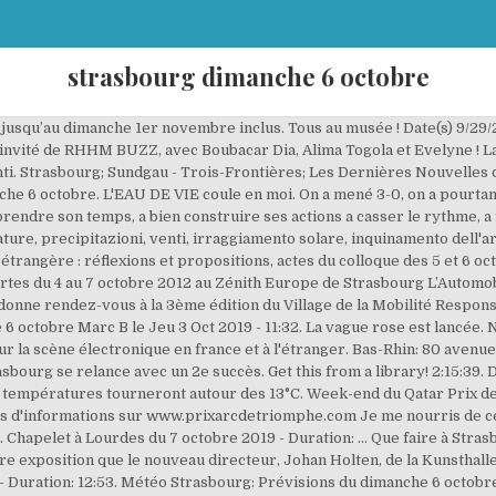
strasbourg dimanche 6 octobre
 jusqu’au dimanche 1er novembre inclus. Tous au musée ! Date(s) 9/29/
nvité de RHHM BUZZ, avec Boubacar Dia, Alima Togola et Evelyne ! La 
ti. Strasbourg; Sundgau - Trois-Frontières; Les Dernières Nouvelles d
he 6 octobre. L'EAU DE VIE coule en moi. On a mené 3-0, on a pourtant b
a prendre son temps, a bien construire ses actions a casser le rythme,
re, precipitazioni, venti, irraggiamento solare, inquinamento dell'
étrangère : réflexions et propositions, actes du colloque des 5 et 6 oc
rtes du 4 au 7 octobre 2012 au Zénith Europe de Strasbourg L’Automob
donne rendez-vous à la 3ème édition du Village de la Mobilité Responsa
 octobre Marc B le Jeu 3 Oct 2019 - 11:32. La vague rose est lancée. 
ur la scène électronique en france et à l'étranger. Bas-Rhin: 80 aven
sbourg se relance avec un 2e succès. Get this from a library! 2:15:39. 
 températures tourneront autour des 13°C. Week-end du Qatar Prix de
d'informations sur www.prixarcdetriomphe.com Je me nourris de ce qu
g ... Chapelet à Lourdes du 7 octobre 2019 - Duration: … Que faire à Str
ère exposition que le nouveau directeur, Johan Holten, de la Kunsthal
ier - Duration: 12:53. Météo Strasbourg: Prévisions du dimanche 6 octo