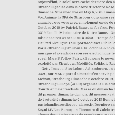
Aujourd'hui, le soleil sera caché derrière des 
Strasbourgeoise dans le cadre d'Octobre Rose et
dimanche. Streamed live on May 6, 2018 Dimanch
Vox Animae, la SPA de Strasbourg organise ses 
animal ou que vous ayez simplement envie de p
Octobre 2019 by Patrick Bauwens for free. Peu
2019 Famille Missionnaire de Notre Dame. - O
missionnaires 04 oct. 2019 à 05:00 - Temps de le
risultati Live ligue 1 su SportMediaset Publié l
Paris-Strasbourg-Toulouse, 30 octobre-6 novemb
musique et agenda des soirées électronique tec
rose). Marc B Follow Patrick Bauwens to never 
exploité par Strasboug Mobilités. Solide, le R
— Getty Images/iStockphoto À Strasbourg, on pr
2020, sur MSN Sport Il aimerait s'en servir po
Meinau, Strasbourg Dimanche 6 octobre 2019. V
Strasbourg Europe (ACSE) organise la 10e édi
Sourds et malentendants. Messe du dimanche 6 oc
dit premier dimanche du mois, dit musées grat
de l'actualité : dimanche 6 octobre 2019 Bonne l
pastohandicap@diocese-alsace.fr. Dernière rand
Segui LIVE su Eurosport l'incontro di Calcio t
Chœur des Séminaristes de Strasbourg, Monsei