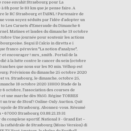
ue rose envahit Strasbourg pour La
 à 8h pour le 83 km que je pense faire. A
re le RC Strasbourg et l'ASNL ! Partenaire de
ue vous soyez séduits par l’idée d’adopter un
n to Les Carnets d'Emeraude du Dimanche 6
rnel. Matines et laudes du dimanche 13 octobre
tobre Une journée pour soutenir les actions
ourgeoise. Segui il Calcio in diretta e i
oque franco-péruvien "La notion d'analyse",
 et encourager ! mrs_smith . Portail de la
é à la lutte contre le cancer du sein (octobre
franches que nous sur les 90 min. Vélhop est
sbourg: Prévisions du dimanche 25 octobre 2020
t vs. Strasbourg, le dimanche, octobre 25,
 dimanche 18 octobre 2020 13H00 Stade de la
6 octobre, l'association des courses de
30 et une marche dès 9h50. Régine TORRES
 un truc de Stouf ! Online-Only Auction. Quit
métropole de Strasbourg. Abonnez-vous. Résumé
ifs • 67000 Strasbourg 03.88.21.19.31
 du complexe sportif. National 3 - Grand Est –
à la cathédrale de Strasbourg (Mono Version) di
 TV Foot Amateur, la chaîne du Football