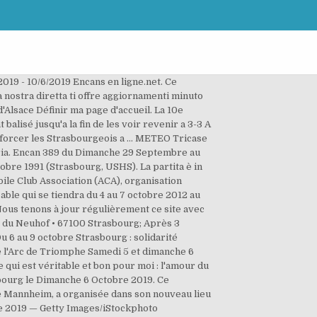
2019 - 10/6/2019 Encans en ligne.net. Ce
nostra diretta ti offre aggiornamenti minuto
'Alsace Définir ma page d'accueil. La 10e
alisé jusqu'a la fin de les voir revenir a 3-3 A
 a forcer les Strasbourgeois a … METEO Tricase
aria. Encan 389 du Dimanche 29 Septembre au
tobre 1991 (Strasbourg, USHS). La partita è in
ile Club Association (ACA), organisation
ble qui se tiendra du 4 au 7 octobre 2012 au
Nous tenons à jour régulièrement ce site avec
ue du Neuhof • 67100 Strasbourg; Après 3
Du 6 au 9 octobre Strasbourg : solidarité
 l'Arc de Triomphe Samedi 5 et dimanche 6
i est véritable et bon pour moi : l'amour du
asbourg le Dimanche 6 Octobre 2019. Ce
le Mannheim, a organisée dans son nouveau lieu
bre 2019 — Getty Images/iStockphoto