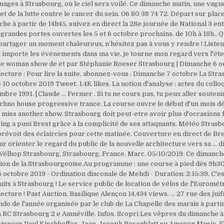
nuages à Strasbourg, où le ciel sera voilé. Ce dimanche matin, une vag
 de la lutte contre le cancer du sein. 06 80 38 74 72. Départ sur place
e à partir de 14h45, suivez en direct la 28e journée de National 3 ent
grandes portes ouvertes les 5 et 6 octobre prochains, de 10h à 18h.. Q
artager un moment chaleureux, n’hésitez pas à vous y rendre ! Liste
 importe les évènements dans ma vie, je tourne mon regard vers l'éte
ne woman show de et par Stéphanie Roeser Strasbourg | Dimanche 6 oc
cture : Pour lire la suite, abonnez-vous : Dimanche 7 octobre La Strasb
e 10 octobre 2019 Tweet. 1.4K likes. La notion d'analyse : actes du coll
re 1991. [Claude … Fermer . Si tu ne cours pas, tu peux aller soutenir
hno house progressive trance. La course ouvre le début d'un mois dédi
miss another show. Strasbourg doit peut-etre avoir plus d'occasions 
acing a puni Brest grâce à la complicité de ses attaquants. Météo Stra
évoit des éclaircies pour cette matinée. Couverture en direct de Bres
ur orienter le regard du public de la nouvelle architecture vers sa …
élhop Strasbourg, Strasbourg, France. Marc. 05/10/2019. Ce dimanche 
tion de la Strasbourgeoise.Au programme : une course à pied dès 9h
tobre 2019 - Ordination diaconale de Mehdi - Duration: 2:15:39. C'est
uits à Strasbourg ! Le service public de location de vélos de l'Euro
ecture ! Past Auction. Basilique Alençon 14,434 views. ... 27 rue des ju
o de l'année organisée par le club de La Chapelle des marais à partir
ra RC Strasbourg 2 e Amnéville. Infos. Scopri Les vêpres du dimanche 
gneur Paul Kirchhoffer, Jean-Joseph Rosenblatt su Amazon Music. FFF