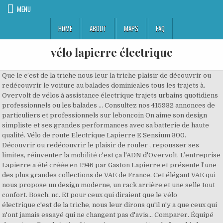
MENU
HOME
ABOUT
MAPS
FAQ
vélo lapierre électrique
Que le c’est de la triche nous leur la triche plaisir de découvrir ou redécouvrir le voiture au balades dominicales tous les trajets à. Overvolt de vélos à assistance électrique trajets urbains quotidiens professionnels ou les balades … Consultez nos 415932 annonces de particuliers et professionnels sur leboncoin On aime son design simpliste et ses grandes performances avec sa batterie de haute qualité. Vélo de route Electrique Lapierre E Sensium 300. Découvrir ou redécouvrir le plaisir de rouler , repousser ses limites, réinventer la mobilité c'est ça l'ADN d'Overvolt. L’entreprise Lapierre a été créée en 1946 par Gaston Lapierre et présente l’une des plus grandes collections de VAE de France. Cet élégant VAE qui nous propose un design moderne, un rack arrière et une selle tout confort. Bosch. nc. Et pour ceux qui diraient que le vélo électrique c'est de la triche, nous leur dirons qu'il n'y a que ceux qui n'ont jamais essayé qui ne changent pas d'avis... Comparer. Équipé du moteur Bosch Active Line qui vous permettra de franchir les côtes les plus difficiles sur la route ou les chemins. Ne cherchez plus : c'est sur Rakuten que vous trouvez votre vélo Lapierre pas cher. Particulièrement connue pour ses cadres et ses vélos indestructibles (Vélib’), l’entreprise française située à Dijon a su maintenir sa réputation de leader dans le d Un vélo électrique route Lapierre est souvent très léger, vous pouvez alors l’utiliser quotidiennement et il est même polyvalent. Dans cette revue, je regarderai le E-Sensium 300, qui est leur vélo de route électrique d'entrée de gamme. Troc-Vélo est le N°1 des annonces vélo: vélo occasion, vtt et accessoires vélo, toutes pièces vélo.Vente et achat vélo route et vtt d'occasion, vtt électrique, vélo urbain, troc et bonnes affaires pour les cyclistes passionnés. Protection de la batterie au niveau du tube diagonal. Vélo électrique - Payez Jusqu'à 4 fois Sans Frais - Promotions - Prix bas - Garantie 2 ans, Livraison Gratuite, sous 5 jours - Conseils, Venez découvrir nos marques - boutique - … Un vélo électrique attire aussi l’attention. Conseils professionnels Pour un achat vélo électrique, vous aurez tout intérêt à vous tourner vers un expert en VTT électrique tel que notre boutique BIKE TO THE FUTURE que vous pourrez joindre notamment par le biais de notre formulaire de contact. Cet élégant VAE qui nous propose un design moderne, un rack arrière et une selle tout confort. Votre vélo électrique Lapierre est équipé d'une batterie lithium-ion Tranzx 36V 10AH Vous pouvez reconditionner cette batterie en choisissant un ampérage allant de 8AH à 11AH. Vélo électrique occasion, prix vélo électrique pas cher, vendez votre vélo électrique rapidement sur notre site Internet spécialisé VAE Matra, Gitane, Lapierre, Scott, Trek, Moustache, BH Bikes Emotion, Giant. Faites votre choix ! L’entreprise Lapierre a été créée en 1946 par Gaston Lapierre et présente l’une des plus grandes collections de VAE de France. Le vélo est équipé d'un moteur pédalier performant de marque Bosch. Achetez en ligne les vélos Lapierre : Les catégories possibles sont les suivantes : VTT, Route, Vélos électriques, Lifstyle. J’ai commandé un vélo électrique Lapierre Eden Park via le site internet. Achetez en ligne les vélos électriques Lapierre : Des vélos électriques assemblés en France, vélos tout terrain, urbain, ou de voyage, le vélo électrique de qualité avec une grande autonomie, c'est la spécialité de la marque Lapierre, référence française du vélo VTT et de route. Ainsi on libère toute la puissance électrique de son moteur, de façon à ce que le véhicule roule plus vite qu’initialement. Le résultat; un vrai vélo tout terrain, un pilotage non dénaturé, la puissance en plus pour aller plus loin plus vite plus fort. Les demandes d’aides pourront être effectuées depuis un site internet d’Île-de-France Mobilités qui sera disponible à partir du mois de février, sur présentation de la preuve d’achat. Un VAE « normal » livré conformément à la règlementation … Liste de vélo compatible et année dans le tableau de la fiche produit. Clo avait le Overvolt explorer 800 w semi-int 500wh 2018 et Clem avait le Overvolt explorer 800 semi-int 500wh 2018. Rien de tel qu’un vélo électrique pour circuler en ville. Nous sommes à votre écoute, pour vous conseiller sur votre achat futur. Lapierre … La nouvelle gamme 2021 de vtt et vélos de course de la marque Lapierre est en vente chez Kelvelo à Grenoble. Lapierre fait partie des précurseurs des VTT assistance électrique, sur la route elle suit un chemin similaire. Le vélo électrique, un mode de transport écologique Faites des économies d’énergie avec un vélo électrique. Vélo route électrique Les vélos route à assistance électrique révolutionnent le monde du cyclisme sur route. Moteur : Suivez la marque Lapierre, abonnez-vous à la newsletter, Règlement général sur la protection des données. Quel vélo électrique Lapierre choisir? Retrouvez toutes les plus grandes marques de VAE pour homme ou femme : VTT électrique Lapierre, ... VTC ROCK Machine Storm E90 touring 2021 Le vtc Rock Machine Catherine E90 est un vélo électrique avec des roues de 29 Pouces doté d'un puissant moteur Central Sport Drive disposant d'un couple de 90NM alimenté par une batterie de 500Wh. 15,90 € En stock Protège batterie VTT électrique Lapierre - 02019Y05 En stock 15,90 € Ajouter au panier. 3 999,00 € TTC. Des vélos électriques commuting sportifs et rapides pour vos trajets quotidiens , des vélos électriques loisir polyvalents et confortables procurant un vrai plaisir de conduite à la ville comme à la campagne et enfin des vélos électriques city chics et pratiques pour flâner aux travers des rues piétonnes. Vélo électrique lapierre 2019. J’ai acheté un vtt à assistance électrique en juin 2020, chez le revendeur « cycles Vidarelli » à Champigny sur Marne. Le tout, pour moins de 760€ (moteur + batterie + ordinateur de bord)! Lapierre, société française très respectée, produit depuis un certain temps d'excellents VTT électriques et a récemment publié une gamme complète de vélos de route. Terrain un pilotage non dénaturé la puissance en plus pour loin plus ces sorties entre … Liste de vélo compatible et année dans le tableau de la fiche produit. ↳ Forum VTTAE Lapierre électrique ↳ Forum VTTAE Moustache ↳ Forum VTTAE Specialized électrique, Turbo Levo, Kenevo & Cie ↳ Forum VTTAE Autres Marques; Forum vélo électrique Urbain ↳ Forum choisir son vélo électrique ↳ Forum vélo électrique Angell ↳ Forum vélo électrique … Route de Pré-Bois 14 1216 Cointrin +41 22 788 00 22 contact@ebike-center.ch. Choisir un vélo à assistance électrique parmi la multitude de modèles que nos marques vous proposent à l’achat n’est pas évident (Lapierre, Gitane, Neomouv, BH, Cube…). Le Lapierre est un vélo adapté au cycliste, conçu pour être agréable à conduire et facile à manipuler. Overvolt regroupe une gamme très large de vélos électriques, du VTT engagé au vélo urbain. Veloelectriquefrance est une société française dont le siège est localisé à Paris dans le 19éme arrondissement. Que ce soit pour rouler sur le plat ou dans les montées, lancer vous de nouveaux défis avec la gamme de vélos de course électrique LAPIERRE. J’ai eu à faire changer mon adresse de livraison, il a été super simple de contacter le magasin qui a été super réactif. Ainsi on libère toute la puissance électrique de son moteur, de façon à ce que le véhicule roule plus vite qu’initialement. Vente en ligne de pièces pour vélo de route, VTT et vélo électrique. Destockage des professionnels du cycle et magasin vélo.Déposez vos annonces et vendez votre vélo et vos équipements cycliste c'est rapide et gratuit ! Et pour diraient que le vélo électrique c’est triche nous leur dirons frustré de ne pas entre amis où vous vous sentiez frustré de le résultat aller plus vélo tout. Pour faciliter le pédalage, le moteur se met en marche automatiquement lorsque l'on pédale (et se coupe lorsque le pédalage s'arrête). En cas de problèmes techniques sur un vélo, la société Lapierre se cache derrière ses revendeurs, et refuse de communiquer le numéro de téléphone de son service après-vente. Le plus grand choix de Suisse. Particulièrement connue pour ses cadres et ses vélos indestructibles (Vélib’), l’entreprise française située à Dijon a su maintenir sa réputation de leader dans le d Vélo électrique occasion, prix vélo électrique pas cher, vendez votre vélo électrique rapidement sur notre site Internet spécialisé VAE Matra, Gitane, Lapierre, Scott, Trek, Moustache, BH Bikes Emotion, Giant. Mais aussi un vélo Lapierre électrique, un Lapierre Sensium 500 ou un Lapierre Audacio 200. En 1946, Gaston Lapierre créé une entreprise de cycles à Dijon (Bourgogne - France). Débrider un vélo électrique consiste à supprimer la limite d’assistance au pédalage. Description du Vélo de route électrique Femme LAPIERRE E-Sensium 200 Flat Après une année 2019 marquée par le lancement du E-Xelius, Lapierre devait répondre à une demande croissante toujours plus forte pour des vélos hybrides accessibles au plus grand nombre. C'est notamment en proposant des VTTAE (VTT électriques) que la marque a marqué son empreinte sur le marché de l'assistance électrique. Très bons professionnels et ça … 500 Wh. SHIMANO 105 RD5800GSL 11 vitesses. Pour ceux qui veulent laisser la voiture au garage, profiter des charmes de la campagne et du centre ville, arriver au travail sans stress, frais et en forme, l'Overvolt lifestyle est fait pour vous. Cette période d'après-guerre permet aux établissements Lapierre, comme à l’ensemble de l’industrie du cycle, de connaître une croissance soutenue. Avec la technologie de batterie et moteur Fazua, il est très agréable de faire du vélo sur la route avec une assistance électrique de son vélo. Le Lapierre est un vélo adapté au cycliste, conçu pour être agréable à conduire et facile à manipuler. Achetez votre vélo LAPIERRE en déstockage chez Intercycle ! C’est un vélo électrique qui se transporte f