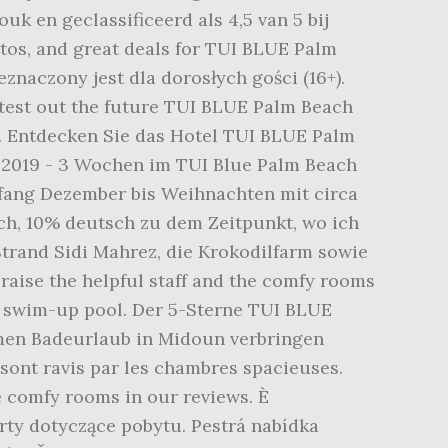
k en geclassificeerd als 4,5 van 5 bij
otos, and great deals for TUI BLUE Palm
eznaczony jest dla dorosłych gości (16+).
 test out the future TUI BLUE Palm Beach
ze. Entdecken Sie das Hotel TUI BLUE Palm
r 2019 - 3 Wochen im TUI Blue Palm Beach
nfang Dezember bis Weihnachten mit circa
sch, 10% deutsch zu dem Zeitpunkt, wo ich
Strand Sidi Mahrez, die Krokodilfarm sowie
aise the helpful staff and the comfy rooms
th swim-up pool. Der 5-Sterne TUI BLUE
amen Badeurlaub in Midoun verbringen
sont ravis par les chambres spacieuses.
he comfy rooms in our reviews. È
erty dotyczące pobytu. Pestrá nabídka