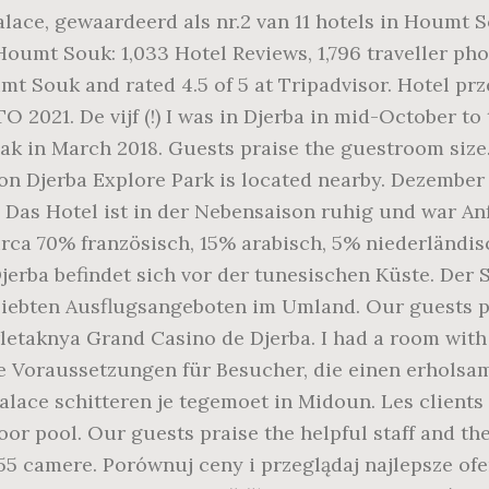
ce, gewaardeerd als nr.2 van 11 hotels in Houmt Sou
oumt Souk: 1,033 Hotel Reviews, 1,796 traveller ph
mt Souk and rated 4.5 of 5 at Tripadvisor. Hotel prz
021. De vijf (!) I was in Djerba in mid-October to
reak in March 2018. Guests praise the guestroom si
ion Djerba Explore Park is located nearby. Dezembe
: Das Hotel ist in der Nebensaison ruhig und war A
irca 70% französisch, 15% arabisch, 5% niederländi
Djerba befindet sich vor der tunesischen Küste. Der 
liebten Ausflugsangeboten im Umland. Our guests pr
erletaknya Grand Casino de Djerba. I had a room wi
le Voraussetzungen für Besucher, die einen erhols
lace schitteren je tegemoet in Midoun. Les clients 
door pool. Our guests praise the helpful staff and t
55 camere. Porównuj ceny i przeglądaj najlepsze of