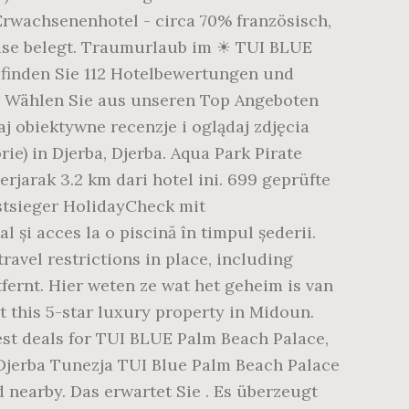
rwachsenenhotel - circa 70% französisch,
eise belegt. Traumurlaub im ☀ TUI BLUE
 finden Sie 112 Hotelbewertungen und
d Wählen Sie aus unseren Top Angeboten
 obiektywne recenzje i oglądaj zdjęcia
e) in Djerba, Djerba. Aqua Park Pirate
rjarak 3.2 km dari hotel ini. 699 geprüfte
stsieger HolidayCheck mit
și acces la o piscină în timpul șederii.
ravel restrictions in place, including
fernt. Hier weten ze wat het geheim is van
t this 5-star luxury property in Midoun.
est deals for TUI BLUE Palm Beach Palace,
 Djerba Tunezja TUI Blue Palm Beach Palace
d nearby. Das erwartet Sie . Es überzeugt