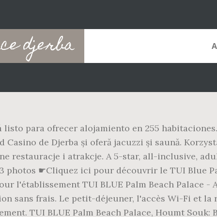
ce djerba
listo para ofrecer alojamiento en 255 habitaciones
nd Casino de Djerba și oferă jacuzzi și saună. Korzy
ne restauracje i atrakcje. A 5-star, all-inclusive, 
13 photos ☛Cliquez ici pour découvrir le TUI Blue P
our l'établissement TUI BLUE Palm Beach Palace - Al
 sans frais. Le petit-déjeuner, l'accès Wi-Fi et la
ssement. TUI BLUE Palm Beach Palace, Houmt Souk: Be