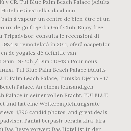
dů v ČR. Tui Blue Palm Beach Palace (Adults
 Hotel de 5 estrellas da al mar
bain à vapeur, un centre de bien-être et un
ours de golf Djerba Golf Club. Enjoy free
 Tripadvisor: consulta le recensioni di
1984 și remodelată în 2011, oferă oaspeților
en de yogales dé definitie van
au Sam : 9-20h / Dim : 10-18h Pour nous
тилният Tui Blue Palm Beach Palace (Adults
UE Palm Beach Palace, Tunisko Djerba - 17
lm Beach Palace. An einem feinsandigen
 Palace in seiner vollen Pracht. TUI BLUE
et und hat eine Weiterempfehlungsrate
iews, 1,796 candid photos, and great deals
padvisor. Pantai berpasir berada kira-kira
 Das Beste vorweg: Das Hotel ist in der