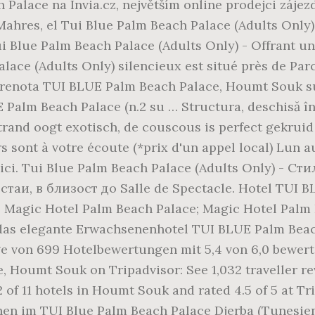
alace na Invia.cz, největším online prodejci zájez
 Mahres, el Tui Blue Palm Beach Palace (Adults Only)
i Blue Palm Beach Palace (Adults Only) - Offrant un 
lace (Adults Only) silencieux est situé près de Parc
 Prenota TUI BLUE Palm Beach Palace, Houmt Souk su
E Palm Beach Palace (n.2 su … Structura, deschisă în 
rand oogt exotisch, de couscous is perfect gekruid 
rs sont à votre écoute (*prix d'un appel local) Lun 
r ici. Tui Blue Palm Beach Palace (Adults Only) - С
аи, в близост до Salle de Spectacle. Hotel TUI BL
 Mahrez; Magic Hotel Palm Beach Palace; Magic Hotel Pa
 das elegante Erwachsenenhotel TUI BLUE Palm Beach
e von 699 Hotelbewertungen mit 5,4 von 6,0 bewert
Houmt Souk on Tripadvisor: See 1,032 traveller rev
f 11 hotels in Houmt Souk and rated 4.5 of 5 at Tri
en im TUI Blue Palm Beach Palace Djerba (Tunesien)