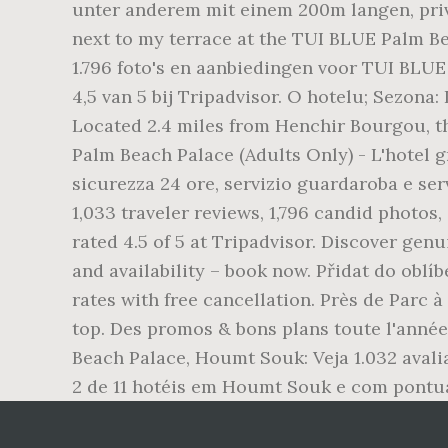
unter anderem mit einem 200m langen, privat
next to my terrace at the TUI BLUE Palm B
1.796 foto's en aanbiedingen voor TUI BLUE
4,5 van 5 bij Tripadvisor. O hotelu; Sezon
Located 2.4 miles from Henchir Bourgou, th
Palm Beach Palace (Adults Only) - L'hotel g
sicurezza 24 ore, servizio guardaroba e se
1,033 traveler reviews, 1,796 candid photo
rated 4.5 of 5 at Tripadvisor. Discover gen
and availability – book now. Přidat do oblí
rates with free cancellation. Près de Parc à
top. Des promos & bons plans toute l'année 
Beach Palace, Houmt Souk: Veja 1.032 avali
2 de 11 hotéis em Houmt Souk e com pontua