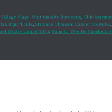
Village Plage
,
Nuit Insolite Bordeaux
,
Club Marma
fan Bajic Taille
,
Stromae Chanson Cancer Youtube
,
pel D'offre Unicef 2020
,
Dans La Tête De Sherlock 