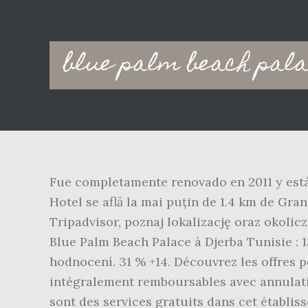
Main
blue palm beach pala
navigation
Fue completamente renovado en 2011 y está 
Hotel se află la mai puțin de 1.4 km de Gra
Tripadvisor, poznaj lokalizację oraz okolicz
Blue Palm Beach Palace à Djerba Tunisie : 
hodnocení. 31 % +14. Découvrez les offres p
intégralement remboursables avec annulation
sont des services gratuits dans cet établi