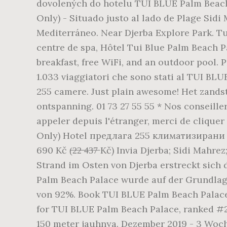
dovolených do hotelu TUI BLUE Palm Beach P
Only) - Situado justo al lado de Plage Sidi
Mediterráneo. Near Djerba Explore Park. Tu
centre de spa, Hôtel Tui Blue Palm Beach Pa
breakfast, free WiFi, and an outdoor pool.
1.033 viaggiatori che sono stati al TUI BLU
255 camere. Just plain awesome! Het zandst
ontspanning. 01 73 27 55 55 * Nos conseille
appeler depuis l'étranger, merci de clique
Only) Hotel предлага 255 климатизирани ст
690 Kč (̶2̶2̶ ̶4̶3̶7̶ Kč) Invia Djerba; Sidi
Strand im Osten von Djerba erstreckt sich
Palm Beach Palace wurde auf der Grundlag
von 92%. Book TUI BLUE Palm Beach Palace, 
for TUI BLUE Palm Beach Palace, ranked #2 o
150 meter jauhnya. Dezember 2019 - 3 Woch