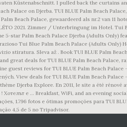
en Küstenabschnitt. I pulled back the curtains and 
each Palace on Djerba. TUI BLUE Palm Beach Palace,
 Palm Beach Palace, gewaardeerd als nr.2 van 11 hot
a: LÉTO 2021. Zimmer / Unterbringung im Hotel. Tui 
e 5-star Palm Beach Palace Djerba (Adults Only) fea
razioso Tui Blue Palm Beach Palace (Adults Only) Hot
rvizio stiratura. Sleva až . Book TUI BLUE Palm Bea
s, and great deals for TUI BLUE Palm Beach Palace, 
uine guest reviews for TUI BLUE Palm Beach Palace - 
bených. View deals for TUI BLUE Palm Beach Palace - 
 thème Djerba Explore. En 2011, le site a été rénové
! Хотелът е … Breakfast, WiFi, and an evening socia
ações, 1.796 fotos e ótimas promoções para TUI BLU
ção 4,5 de 5 no Tripadvisor.