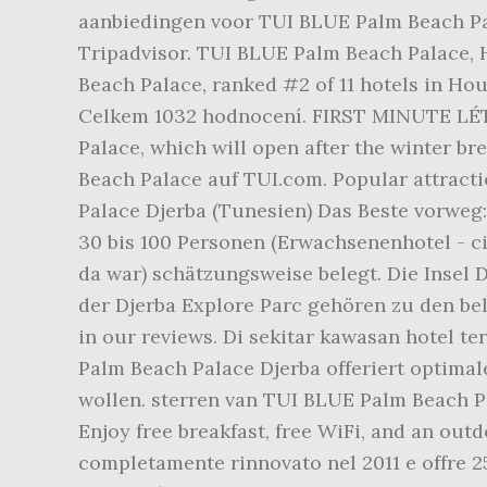
aanbiedingen voor TUI BLUE Palm Beach Pala
Tripadvisor. TUI BLUE Palm Beach Palace, H
Beach Palace, ranked #2 of 11 hotels in Hou
Celkem 1032 hodnocení. FIRST MINUTE LÉTO 2
Palace, which will open after the winter b
Beach Palace auf TUI.com. Popular attract
Palace Djerba (Tunesien) Das Beste vorweg
30 bis 100 Personen (Erwachsenenhotel - c
da war) schätzungsweise belegt. Die Insel 
der Djerba Explore Parc gehören zu den be
in our reviews. Di sekitar kawasan hotel t
Palm Beach Palace Djerba offeriert optima
wollen. sterren van TUI BLUE Palm Beach Pa
Enjoy free breakfast, free WiFi, and an out
completamente rinnovato nel 2011 e offre 2