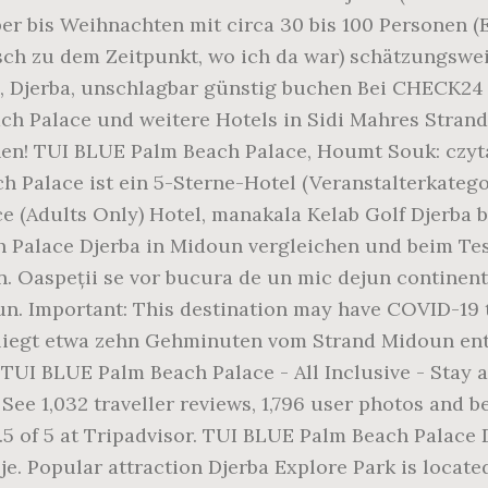
 bis Weihnachten mit circa 30 bis 100 Personen (E
tsch zu dem Zeitpunkt, wo ich da war) schätzungsw
, Djerba, unschlagbar günstig buchen Bei CHECK24
ch Palace und weitere Hotels in Sidi Mahres Stran
en! TUI BLUE Palm Beach Palace, Houmt Souk: czytaj
Palace ist ein 5-Sterne-Hotel (Veranstalterkategori
e (Adults Only) Hotel, manakala Kelab Golf Djerba be
Palace Djerba in Midoun vergleichen und beim Te
 Oaspeții se vor bucura de un mic dejun continental 
un. Important: This destination may have COVID-19 t
s liegt etwa zehn Gehminuten vom Strand Midoun ent
 TUI BLUE Palm Beach Palace - All Inclusive - Stay a
e 1,032 traveller reviews, 1,796 user photos and b
.5 of 5 at Tripadvisor. TUI BLUE Palm Beach Palace
e. Popular attraction Djerba Explore Park is locate