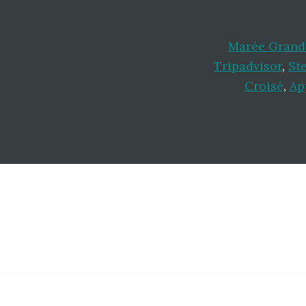
Marée Grand 
Tripadvisor
,
Ste
Croisé
,
Ap
Footer