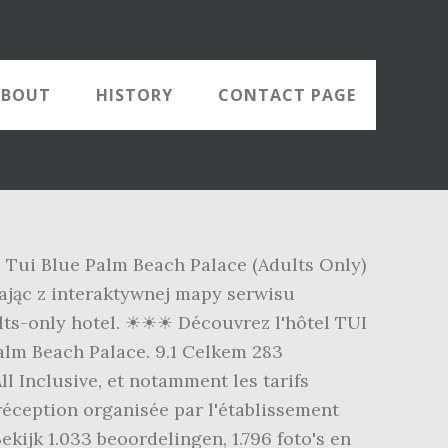
ABOUT
HISTORY
CONTACT PAGE
. Tui Blue Palm Beach Palace (Adults Only)
stając z interaktywnej mapy serwisu
adults-only hotel. ☀☀☀ Découvrez l'hôtel TUI
alm Beach Palace. 9.1 Celkem 283
l Inclusive, et notamment les tarifs
 réception organisée par l'établissement
kijk 1.033 beoordelingen, 1.796 foto's en