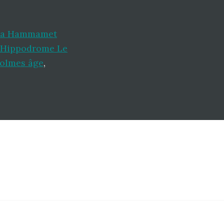
ra Hammamet
Hippodrome Le
Holmes âge
,