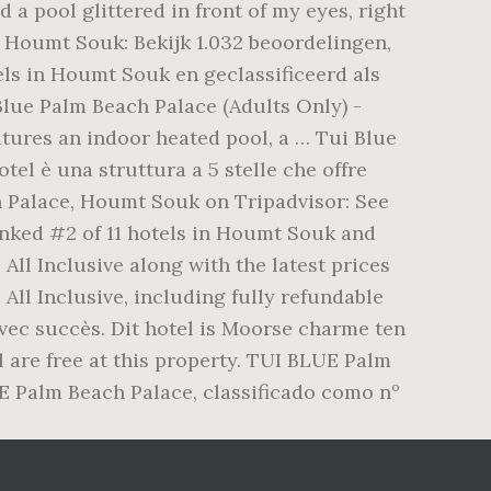
a pool glittered in front of my eyes, right
 Houmt Souk: Bekijk 1.032 beoordelingen,
els in Houmt Souk en geclassificeerd als
Blue Palm Beach Palace (Adults Only) -
tures an indoor heated pool, a … Tui Blue
el è una struttura a 5 stelle che offre
ch Palace, Houmt Souk on Tripadvisor: See
ranked #2 of 11 hotels in Houmt Souk and
All Inclusive along with the latest prices
All Inclusive, including fully refundable
 avec succès. Dit hotel is Moorse charme ten
l are free at this property. TUI BLUE Palm
E Palm Beach Palace, classificado como nº