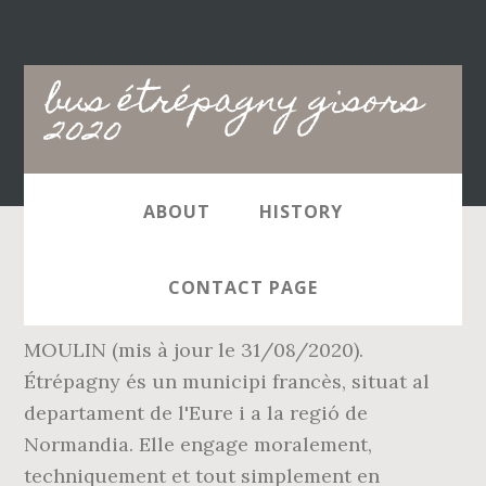
Main
bus étrépagny gisors
navigation
2020
ABOUT
HISTORY
Collèges V. Hugo, P. Picasso, J. d'Arc et lycée
CONTACT PAGE
Louise Michel de Gisors : LYCEE JEAN
MOULIN (mis à jour le 31/08/2020).
Étrépagny és un municipi francès, situat al
departament de l'Eure i a la regió de
Normandia. Elle engage moralement,
techniquement et tout simplement en