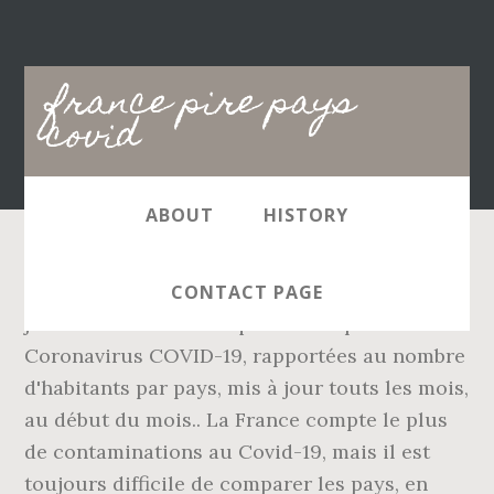
Main
france pire pays
navigation
covid
ABOUT
HISTORY
La situation est préoccupante à quelques
CONTACT PAGE
jours de Noël. Statistiques sur la pandémie de
Coronavirus COVID-19, rapportées au nombre
d'habitants par pays, mis à jour touts les mois,
au début du mois.. La France compte le plus
de contaminations au Covid-19, mais il est
toujours difficile de comparer les pays, en