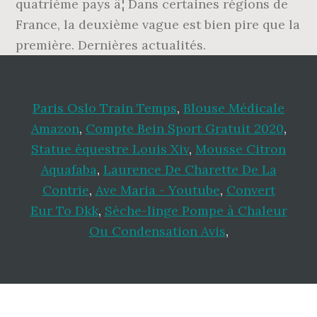
quatrième pays â¦ Dans certaines régions de
France, la deuxième vague est bien pire que la
première. Dernières actualités.
Paris Oslo Train Temps
,
Blouse Médicale
Amazon
,
Compte Bein Sport Gratuit 2020
,
Statue équestre Louis Xiv
,
Mousse Citron
Aquafaba
,
Laurence De Charette De La
Contrie
,
Ave Maria - Youtube
,
Convert
Eur To Dkk
,
Sèche-linge Pompe à Chaleur
Ou Condensation Avis
,
Footer