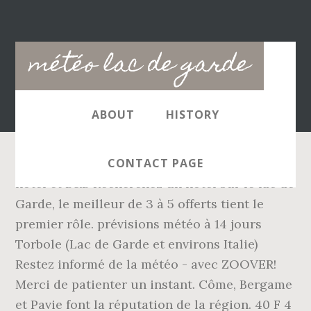
Main
météo lac de garde
navigation
ABOUT
HISTORY
CONTACT PAGE
hôtel et B&B Recherchez un hôtel sur le lac de
Garde, le meilleur de 3 à 5 offerts tient le
premier rôle. prévisions météo à 14 jours
Torbole (Lac de Garde et environs Italie)
Restez informé de la météo - avec ZOOVER!
Merci de patienter un instant. Côme, Bergame
et Pavie font la réputation de la région. 40 F 4