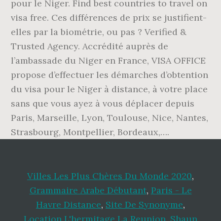
Villes Les Plus Chères Du Monde 2020
,
Grammaire Arabe Débutant
,
Paris - Le
Havre Distance
,
Site De Synonyme
,
Location L'hermitage La Reunion
,
Shaun