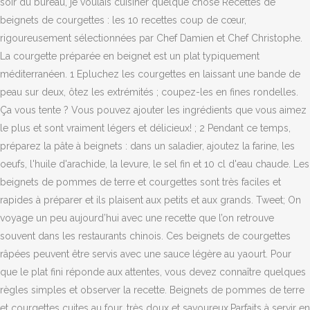
soir du bureau, je voulais cuisiner quelque chose Recettes de
beignets de courgettes : les 10 recettes coup de cœur,
rigoureusement sélectionnées par Chef Damien et Chef Christophe.
La courgette préparée en beignet est un plat typiquement
méditerranéen. 1 Epluchez les courgettes en laissant une bande de
peau sur deux, ôtez les extrémités ; coupez-les en fines rondelles.
Ça vous tente ? Vous pouvez ajouter les ingrédients que vous aimez
le plus et sont vraiment légers et délicieux! ; 2 Pendant ce temps,
préparez la pâte à beignets : dans un saladier, ajoutez la farine, les
oeufs, l'huile d'arachide, la levure, le sel fin et 10 cl d'eau chaude. Les
beignets de pommes de terre et courgettes sont très faciles et
rapides à préparer et ils plaisent aux petits et aux grands. Tweet; On
voyage un peu aujourd’hui avec une recette que l’on retrouve
souvent dans les restaurants chinois. Ces beignets de courgettes
râpées peuvent être servis avec une sauce légère au yaourt. Pour
que le plat fini réponde aux attentes, vous devez connaître quelques
règles simples et observer la recette. Beignets de pommes de terre
et courgettes cuites au four, très doux et savoureux.Parfaits à servir en