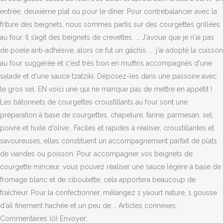
entrée, deuxième plat ou pour le dîner. Pour contrebalancer avec la
friture des beignets, nous sommes partis sur des courgettes grillées
au four. Il s’agit des beignets de crevettes. ... J'avoue que je n'ai pas
de poele anti-adhésive, alors ce fut un gâchis. ... j'ai adopté la cuisson
au four suggérée et c'est très bon en muffins accompagnés d'une
salade et d'une sauce tzatziki. Déposez-les dans une passoire avec
le gros sel. EN voici une qui ne manque pas de mettre en appétit !
Les bâtonnets de courgettes croustillants au four sont une
préparation à base de courgettes, chapelure, farine, parmesan, sel,
poivre et huile d’olive.. Faciles et rapides à réaliser, croustillantes et
savoureuses, elles constituent un accompagnement parfait de plats
de viandes ou poisson. Pour accompagner vos beignets de
courgette minceur, vous pouvez réaliser une sauce légère à base de
fromage blanc et de ciboulette, cela apportera beaucoup de
fraîcheur. Pour la confectionner, mélangez 1 yaourt nature, 1 gousse
d'ail finement hachée et un peu de … Articles connexes.
Commentaires (0) Envoyer.