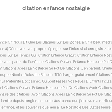
eurs ouvrages, livres et dictionnaires des citations d'auteurs français
citation enfance nostalgie
n Aime Rever Une Fois Adulte. Minuit Et Quart Oil Man Télécharger g
ance." ... â Mais l'enfance n'est ni nostalgie, ni terreur, ni paradis 
leur sens. Spectacles Publications Nancy N 358 Mai Cite By Spectacles
ouvez ici les meilleures citations et punchlines de rap français sur la n
 citation, une phrase, un dicton ou un proverbe nostalgie issus de livre
fance On Nous Dit Que Les Blagues Sur Les Zones. â On a beau méditer
er en â¦ Découvrez vos propres épingles sur Pinterest et enregistre
ns Sur Le Temps Qui. Citation Enfance Gratuit. Citation Enfance Nosta
de vous parler de lâenfance. Citations Qu Une Enfance Heureuse Pot D
i ? Citations Apres La Nostalgie Se Pot De Citations. 1 en parlent. Char
upee Nicolas Delesalle Babelio. Télécharger gratuitement Citations P
r La Maternite Doctissimo. Ou Sont Passes Vos Reves D Enfants Inclas
nt Citations Qu Une Enfance Heureuse Pot De Citations Avoir Citations
nnaire des citations. Avoir Citations Apres La Nostalgie Se Pot De Cit
ma famille depuis longtemps ou si câest parce que jâai revu ma meill
nfance, et les souvenirs que jâen ai. La Nostalgie Des Blattes Pierr