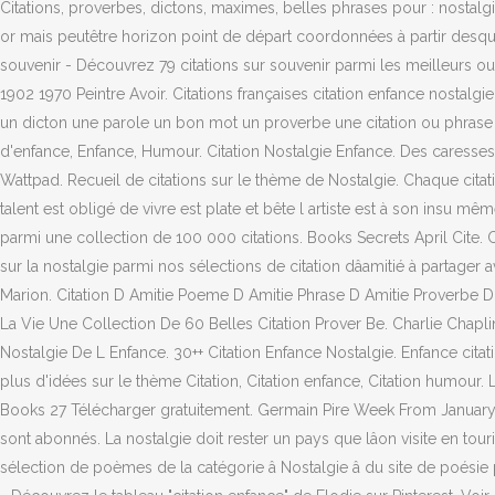
Citations, proverbes, dictons, maximes, belles phrases pour : nostalgie
or mais peutêtre horizon point de départ coordonnées à partir desquel
souvenir - Découvrez 79 citations sur souvenir parmi les meilleurs ouv
1902 1970 Peintre Avoir. Citations françaises citation enfance nostalgi
un dicton une parole un bon mot un proverbe une citation ou phrase n
d'enfance, Enfance, Humour. Citation Nostalgie Enfance. Des caresses 
Wattpad. Recueil de citations sur le thème de Nostalgie. Chaque cita
talent est obligé de vivre est plate et bête l artiste est à son insu mê
parmi une collection de 100 000 citations. Books Secrets April Cite. C
sur la nostalgie parmi nos sélections de citation dâamitié à partager 
Marion. Citation D Amitie Poeme D Amitie Phrase D Amitie Proverbe D.
La Vie Une Collection De 60 Belles Citation Prover Be. Charlie Chapli
Nostalgie De L Enfance. 30++ Citation Enfance Nostalgie. Enfance citat
plus d'idées sur le thème Citation, Citation enfance, Citation humour.
Books 27 Télécharger gratuitement. Germain Pire Week From January 22
sont abonnés. La nostalgie doit rester un pays que lâon visite en touri
sélection de poèmes de la catégorie â Nostalgie â du site de poés