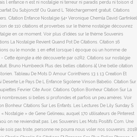
 l enfance n est ni nostalgie ni terreur ni paradis perdu ni toison d
parfait Du Subjonctif Ou Quand L Téléchargement gratuit. Citations
ngers. Citation Enfance Nostalgie 54+ Veronique Chemla David Garfinkiel
ection de 110 citations et proverbes sur le thème nostalgie découvrez
stalgie en ce moment. Voir plus d'idées sur le thème Souvenirs
ions La Nostalgie Revient Quand Pot De Citations. Citation 16
tations ou le monde. 1 en effet lorsque l époque où un homme de
14 - Cette épingle a été découverte par o2R2. Citations sur nostalgie
tuit. Bruno Humbeeck Plus des belles citations â¦ Une belle citation
 historien. Tableau De Mots D Amour Corinthiens 13 1 13 Creation Et
Ai Deserte Le Pays De L Enfance Sigolene Vinson Babelio. Citation Sur
piettes Fevrier Cite Avoir. Citations Option Bonheur Citation Sur La
 si nombreuses si belles si profondes et parfois un peu amères. Voir
tion Bonheur Citations Sur Les Enfants. Les Lectures De Lily Sunday S
« Nostalgie » de Gene Gelineau, auquel 170 utilisateurs de Pinterest
il dâoù on ne reviendrait pas. Les Souvenirs Les Mots Positifs Com. Une
 Ne sois pas triste, personne ne pourra nous voler nos souvenirs. 2018