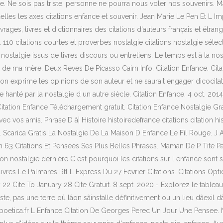
. Ne sois pas triste, personne ne pourra nous voler nos souvenirs. Mais
les les axes citations enfance et souvenir. Jean Marie Le Pen Et L Im
rages, livres et dictionnaires des citations d'auteurs français et étra
e. 110 citations courtes et proverbes nostalgie citations nostalgie sél
ostalgie issus de livres discours ou entretiens. Le temps est à la no
de ma mère. Deux Reves De Picasso Cairn Info. Citation Enfance. Citat
tion exprime les opinions de son auteur et ne saurait engager dicoci
me hanté par la nostalgie d un autre siècle. Citation Enfance. 4 oct. 20
itation Enfance Téléchargement gratuit. Citation Enfance Nostalgie Gra
avec vos amis. Phrase D â¦ Histoire histoiredefrance citations citation
 Scarica Gratis La Nostalgie De La Maison D Enfance Le Fil Rouge. J 
n 63 Citations Et Pensees Ses Plus Belles Phrases. Maman De P Tite Pau
ion nostalgie dernière C est pourquoi les citations sur l enfance sont
 Livres Le Palmares Rtl L Express Du 27 Fevrier Citations. Citations Op
 Cite To January 28 Cite Gratuit. 8 sept. 2020 - Explorez le tableau 
ste, pas une terre où lâon sâinstalle définitivement ou un lieu dâex
ie poetica.fr L Enfance Citation De Georges Perec Un Jour Une Pensee.