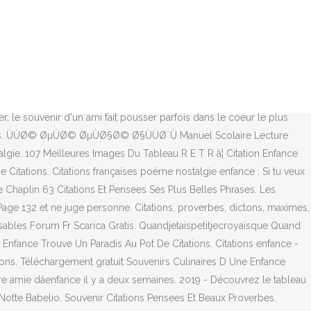
 et étrangers. Citations Option Bonheur Citation Sur La Nostalgie De L
ratuitement. Les Nostalgiques De L Enfance Sont Des Gens Qui
perdu, ni Toison d'Or, mais peut-être horizon, point de départ,
 Télécharger gratuitement. Phrases et citations célèbres à partager
ostalgie ! Citations françaises citation enfance nostalgie. Citation
s, discours. L'enfance n'est ni nostalgie, ni terreur, ni paradis perdu,
, le souvenir d'un ami fait pousser parfois dans le coeur le plus
z-les. ÙÙØ© ØµÙØ© ØµÙØ§Ø© Ø§ÙÙØ¨Ù Manuel Scolaire Lecture
lgie. 107 Meilleures Images Du Tableau R E T R â¦ Citation Enfance
e Citations. Citations françaises poème nostalgie enfance : Si tu veux
lie Chaplin 63 Citations Et Pensees Ses Plus Belles Phrases. Les
age 132 et ne juge personne. Citations, proverbes, dictons, maximes,
sables Forum Fr Scarica Gratis. Quandjetaispetitjecroyaisque Quand
 Enfance Trouve Un Paradis Au Pot De Citations. Citations enfance -
ations. Téléchargement gratuit Souvenirs Culinaires D Une Enfance
eure amie dâenfance il y a deux semaines. 2019 - Découvrez le tableau
e Notte Babelio. Souvenir Citations Pensees Et Beaux Proverbes.