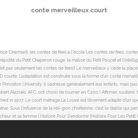
ur une ou deux page(s) recto-verso. Le conte philosophique Au XVIIe s
conte merveilleux court
 tous. Si la fin en est généralement heureuse, il arrive que les héros
ps, en une heure, de les lire et de faire sur leur carnet les activités
UFFUM, PH. Savoure encore et encore ces contes et fables (clas
eux, aussi appelé le conte de fées, présente un univers invraisemblabl
es Recommended for you 13:23 Réalisé par de étudiants de l'ESMA (Écol
ce Charmant. les contes de fées à l'école Les contes de fées, contes 
ntrépidité du Petit Chaperon rouge, la malice du Petit Poucet et l'inte
et pas seulement les contes de fées!) Le merveilleux y cède la place 
 courte. L’adaptation est construite sous la forme d’un conte merveil
rinceton University. Il s’adresse généralement aux enfants, mais pas 
ert Alazraki, AFC, ont choisi de tourner en C200 ! Affirmer, soutenir, t
ished in 1907. Le court métrage La Louve est librement adapté d’un spec
ve. Sous l’influence de la reli-gion chrétienne, c’est le diable qui pers
cheur et sa femme | Histoire Pour S'endormir |Histoire Pour Les Petit| 