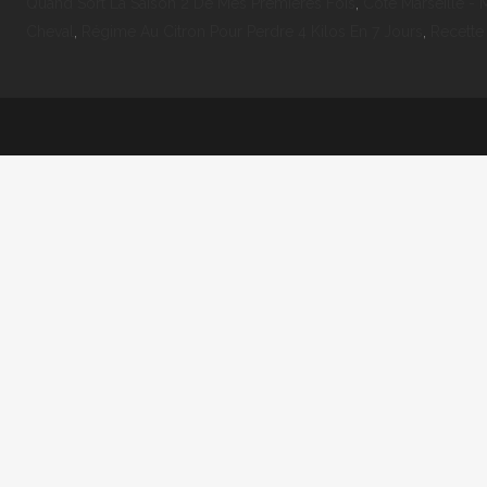
Quand Sort La Saison 2 De Mes Premières Fois
,
Cote Marseille - 
Cheval
,
Régime Au Citron Pour Perdre 4 Kilos En 7 Jours
,
Recette