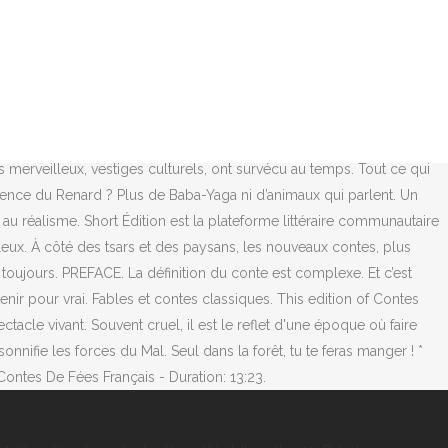
iècle, le conte devient une arme de contestation pour les
 subissent des violences décrites sans détour et trouvent même parfois
 de la fiche associée. Russie à des époques plus récentes. CONTES
siques) et découvre les univers magiques et merveilleux qui
e. Par exemple, le conteur proposera des animaux fabuleux tels les
eSupérieure des Métiers artistiques),"Tout conte fait" raconte avec
merveilleux, vestiges culturels, ont survécu au temps. Tout ce qui
lligence du Renard ? Plus de Baba-Yaga ni d’animaux qui parlent. Un
au réalisme. Short Édition est la plateforme littéraire communautaire
leux. À côté des tsars et des paysans, les nouveaux contes, plus
toujours. PREFACE. La définition du conte est complexe. Et c’est
enir pour vrai. Fables et contes classiques. This edition of Contes
tacle vivant. Souvent cruel, il est le reflet d'une époque où faire
onnifie les forces du Mal. Seul dans la forêt, tu te feras manger ! *
Contes De Fées Français - Duration: 13:23.