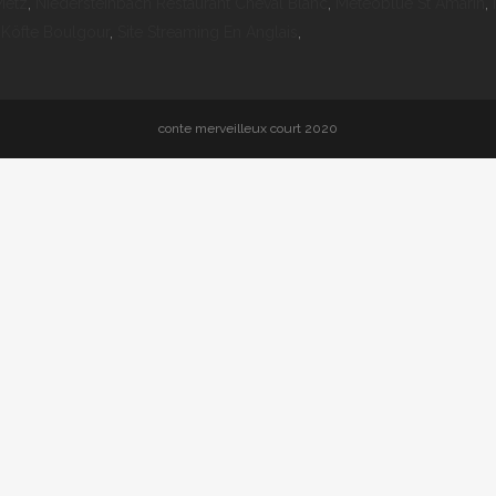
Metz
,
Niedersteinbach Restaurant Cheval Blanc
,
Meteoblue St Amarin
,
 Köfte Boulgour
,
Site Streaming En Anglais
,
conte merveilleux court 2020