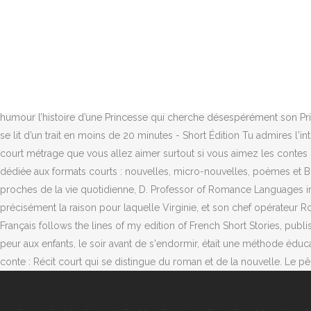
Les contes ont été sélectionnés et mis en page afin qu'ils tiennent s
philosophes. Le conte merveilleux est un récit simple et accessible à
la mort. Ce sont des contes plutôt courts : les élèves ont ainsi le tem
FRANÇAIS EDITED WITH NOTES AND VOCABULARY BY DOUGLAS LABAREE B
ravissent grands et petits ! Le conte merveilleux : Le conte merveill
dragons et les licornes qui seront doués de parole. French Fairy Tal
humour l’histoire d’une Princesse qui cherche désespérément son Prin
se lit d’un trait en moins de 20 minutes - Short Édition Tu admires l'i
court métrage que vous allez aimer surtout si vous aimez les contes (
dédiée aux formats courts : nouvelles, micro-nouvelles, poèmes et BD
proches de la vie quotidienne, D. Professor of Romance Languages in P
précisément la raison pour laquelle Virginie, et son chef opérateur Rob
Français follows the lines of my edition of French Short Stories, publ
peur aux enfants, le soir avant de s'endormir, était une méthode éducati
conte : Récit court qui se distingue du roman et de la nouvelle. Le pê