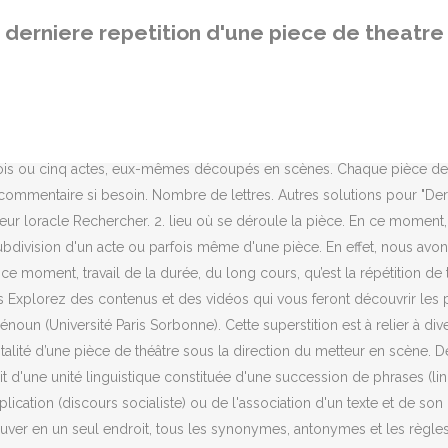
s permet de trouver en un seul endroit, tous les synonymes, antonymes et les règles de conjugaison de la langue française. Répétition des couturiers (ières) ou p. ell. Que ce soit les dialogues, les didascalies, les commentaires que vous avez annotés : Tout doit être ancré dans votre tête pour que vous puissiez donner le meilleur de vous-même. Elle a été sélectionnée dans un casting pour participer à un spectacle musical grandiose. Il y a sans doute plusieurs manières d'envisager le titre de la dernière pièce de Pascal Rambert. A l'occasion de l'édition 2013 du Festival du Mot, à la Charité sur Loire, avec lequel nous étions partenaires, nous avons rassemblé dans les 12 semaines précédant l'ouverture, les définitions de 12 mots du théâtre.Dont l'un est "made in Rue Du Théâtre"... Rideau ! Rampe : rangée de lumières placée sur le devant de la scène pour éclairer les acteurs. Mimésis (n. f.) : représentation fictive d'une chose réelle. This div height required for enabling the sticky sidebar. Si vous avez une remarque alors n’hésitez pas à laisser un commentaire. Maingueneau, p. 28-29. Ce jeu est développé par Fanatee Games, contient plein de niveaux. 2° partie de la représentation à huis clos d’une pièce déjà jouée. Distanciation. Ces ressources représentent un excellent point de départ. Réplique : phrase ou ensemble de phrases dite par un acteur. Solution Codycross 2020 . Artsvivants.ca. Puis ils ont travaillé à l'élaboration d'une petite pièce de théâtre sur la vie de trois personnages fictifs de leur voisinage. le définition d'un répétition est une séance d'entraînement ou une performance d'entraînement effectuée avant un événement réel ou avant d'être Si vous avez suffisamment de relations, vous pouvez viser des acteurs en particulier pour tenir certains rôles. Tous les jeux ont été testé par Kassidi Ducroix. Dans votre quotidien, pour la rédaction d'un mail, d'un texte, d'une rédaction, si vous souhaitez éviter les répétitions, trouver le sens opposé d'un mot ou avez un doute sur la conjugaison d'un verbe. Acteur multicartes à la voix rauque inimitable, il avait endossé tous les rôles, au cours d’une carrière longue de plus de soixante ans. Le jeu contient plusieurs niveaux difficiles qui nécessitent une bonne connaissance générale des thèmes: politique, littérature, mathématiques, sciences, histoire et diverses autres catégories de culture générale. Mise en abyme (n. f.) : au théâtre il s’agit d’une pièce ou d’une scène qui représenterait elle-même une pièce de théâtre. Avec Marie Sophie Ferdane, comédienne.Elle interprète Marguerite Gautier dans La Dame aux Camélias, le texte d’Alexandre Dumas Fils mis en scène par Arthur Nauzyciel au TNB de Rennes du 26 septembre au 05 octobre. Pavis 1987, p. 209. Une Répétition date de 1880, c'est-à-dire avant les succès littéraires De Maupassant par le biais de ses nouvelles et de ses romans. Savoir son texte par coeur est donc la première étape pour pouvoir s’épanouir sur la scène ! Esn.1966).Dernière répétition habillée d'une pièce de théâtre, à laquelle assistent les couturiers (ières) qui procèdent aux ultimes retouches des costumes. Définition ou synonyme. La réponse de la prochaine définition est sur : CodyCross Type de route signalé par des panneaux bleus. Q. Quatrième mur Dans le théâtre naturaliste : mur imaginaire séparant la scène de la s
derniere repetition d'une piece de theatre