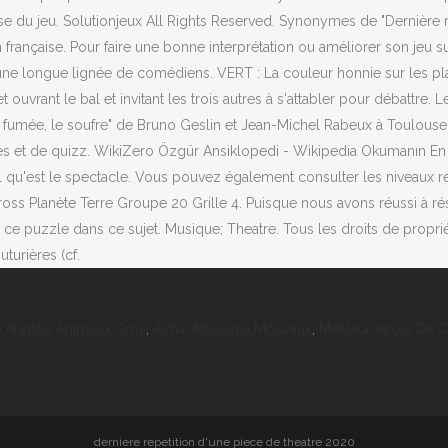
e Anglais Animaux Cm2
,
Achat Maison à Mouvaux
,
Meilleur école De 
derniere repetition d'une piece de theatre 2020