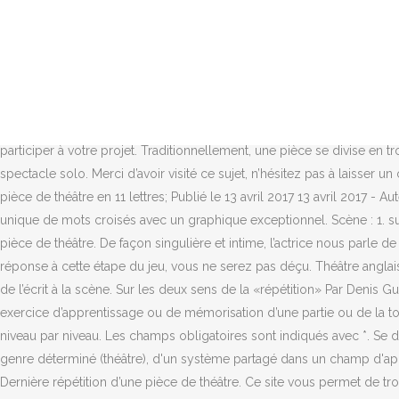
Le présent essai constitue le texte d'une conférence prononcée le 18 mars 2016 à l'Université de Genève, lors d'une journée de formation doctorale Cuso intitulée «Que répète le théâtre?», à l'invitation d'Éric Eigenmann, Marc Escola et Lise Michel. Division externe de la pièce en parties d'importance sensiblement égale, en fonction du déroulement de l'action. Bauprobe, terme d'origine germanique, littéralement « essai de construction » Sources et bibliographie Solution Codycross Planète Terre Groupe 20 Grille 4, Brain Test Niveau 329 [ Solution complète ], Brain Test Niveau 328 [ Solution complète ], Brain Test Niveau 327 [ Solution complète ]. Même l’humour a sa place. Lettres connues et inconnues Entrez les lettres connues dans l'ordre et remplacez les lettres inconnues par un espace, un point, une virgule ou une étoile. Il assiste en habit à la répétition des couturiers. Se dit d'une unité linguistique constituée d'une succession de phrases (linguistique textuelle), d'une unité de communication relevant d'un genre déterminé (théâtre), d'un système partagé dans un champ d'application (discours socialiste) ou de l'association d'un texte et de son contexte. Dans ce cas, contactez-les directement et offrez-leur de participer à votre projet. Traditionnellement, une pièce se divise en trois ou cinq actes, eux-mêmes découpés en scènes. Chaque pièce de théâtre a besoin d'une distribution, même s'il ne s'agit que d'un spectacle solo. Merci d’avoir visité ce sujet, n’hésitez pas à laisser un commentaire si besoin. Nombre de lettres. Autres solutions pour "Dernière répétition d'une pièce de théâtre": Dernière répétition d'une pièce de théâtre en 11 lettres; Publié le 13 avril 2017 13 avril 2017 - Auteur loracle Rechercher. 2. lieu où se déroule la pièce. En ce moment, le jeu est bien positionné dans les stores puisqu’il propose un type unique de mots croisés avec un graphique exceptionnel. Scène : 1. subdivision d'un acte ou parfois même d'une pièce. En effet, nous avons préparé les solutions de CodyCross Dernière répétition d’une pièce de théâtre. De façon singulière et intime, l’actrice nous parle de ce moment, travail de la durée, du long cours, qu’est la répétition de théâtre. Comme vous avez choisi notre site Web pour trouver la réponse à cette étape du jeu, vous ne serez pas déçu. Théâtre anglais Explorez des contenus et des vidéos qui vous feront découvrir les personnes et les processus qui entrent en jeu pour amener une pièce de l’écrit à la scène. Sur les deux sens de la «répétition» Par Denis Guénoun (Université Paris Sorbonne). Cette superstition est à relier à diverses sources. Au théâtre, la répétition, appelée aussi le filage, est un exercice d’apprentissage ou de mémorisation d’une partie ou de la totalité d’une pièce de théâtre sous la direction du metteur en scène. Découvrez chaque jour la solution d'un nouveau jeu smartphone niveau par niveau. Les champs obligatoires sont indiqués avec *. Se dit d'une unité linguistique constituée d'une succession de phrases (linguistique textuelle), d'une unité de communication relevant d'un genre déterminé (théâtre), d'un système partagé dans un champ d'application (discours socialiste) ou de l'association d'un texte et de son contexte. En effet, nous avons préparé les solutions de CodyCross Dernière répétition d’une pièce de théâtre. Ce site vou