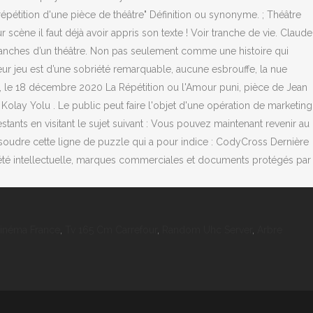
Cinéma France
,
Tv 165 Cm Carrefour
,
Random Uhc Server
,
Arbre