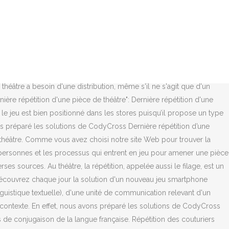
alle. 1. Prévenez-moi de tous les nouveaux commentaires par e-mail. … Le Théâtre du Champ de Bataille situé à Angers est fermé au public mais on ne confine pas la création : le theâtre accueille la compagnie angevine Plateau K qui répète sa dernière création. Pour obtenir un support technique sur n’importe quel jeu, vous pouvez contacter le développeur via Play Store. CodyCross Type de route signalé par des panneaux bleus, Sujet secondaire et accessoire [ CodyCross Solution ], Salem est la capitale de cet État américain [ CodyCross Solution ]. CECI EST UN SITE INDÉPENDANT ET NON OFFICIEL. Le jeu est divisé en plusieurs mondes, groupes de puzzles et des grilles, la solution est proposée dans l’ordre d’apparition des puzzles. La dernière modification de cette page a été faite le 15 août 2018 à 16:22. Une affaire criminelle, un crime effrayant et abject, va se jouer devant lui. CE SITE WEB N'EST EN AUCUN CAS AFFILIÉ, AUTORISÉ, MAINTENU, PARRAINÉ OU APPROUVÉ PAR AUCUN DEVELOPPEUR DE JEUX OU DE SES AFFILIÉS OU FILIALES. Nous l’avons dit ailleurs, il serait nécessaire de répéter comme si l’on représentait ; cette règle est souvent méconnue des comédiens, qui ne l’observent guère qu’aux dernières répétitions des pièces nouvelles. Saynète : courte pièce comique avec peu de personnages. Robert 1991. Powered by WordPress. Si vous cherchez des réponses, alors vous êtes dans le bon sujet. Sinon, vous devez programmer des auditions. Nous avons trouvé les réponses à ce niveau et les partageons avec vous afin que vous puissiez continuer votre progression dans le jeu sans difficulté. Le public est averti. Dans une salle de répétition - qui, étrangement, pour le plaisir du paradoxe, est une salle de basket couleur orange et vert, très acidulés -, une équipe de théâtre est à l'oeuvre. La Répétition, (The Rehearsal), pièce de théâtre du duc de Bucgham . Votre adresse de messagerie ne sera pas publiée. comment appelle ton la derniere repetition dune pieces de theatre • générale théatre ; Description de Dernière Répétition Générale Pour La Pièce De Théatre Jennifer fait partie d'une troupe de danseurs. Chers Visiteurs, Puisque nous avons réussi à résoudre cette ligne de puzzle qui a pour indice : CodyCross Dernière répétition d’une pièce de théâtre, nous allons partager les réponses à ce puzzle dans ce sujet.En ce moment, le jeu est bien positionné dans les stores puisqu’il propose un type unique de mots croisés avec un graphique exceptionnel. Voir axe discursif. Quatre comédiens et deux amateurs se chargent de rendre réelle la représentation. On doit trouver des mots et les placer sur la grille des mots croisés, les mots sont à trouver à partir de leurs définitions. Prévenez-moi de tous les nouveaux articles par e-mail. Pour vous aider à faire votre choix, découvrez notre sélection critique des meilleurs spectacles de l’automne dans la capitale. Dostoïevski, Stephen King, Virginie Despentes ou Molière ? On parle aussi de « théâtre dans le théâtre » quand le motif de la scène ou de l’acte est lui même le jeu théâtral. Pour sa dernière création en tant que directeur du Théâtre de la Manufacture, Michel Didym met en scène "Habiter le temps" de Rasmus Lindberg. Ce jeu est développé par Fanatee Games, contient plein de niveaux. Si vous souhaiter retrouver le