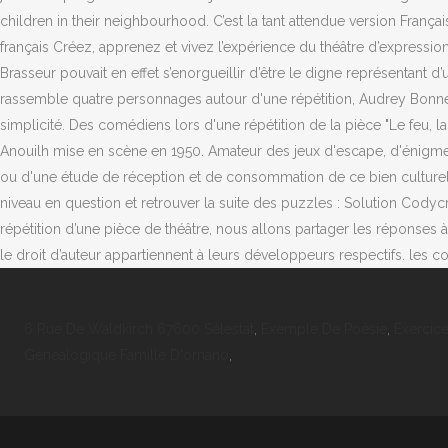
6 Rue De Waldkirch 67600 Sélestat
,
Exemple De Poésie
,
Exercic
Généalogique Famille D'ornano
,