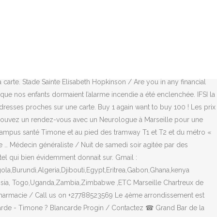
e avec ⌚ horaires d'ouverture, itinéraire, coordonnées. Idéalement situé, puisqu'il est à la croisée de... Afficher le n° Afficher le n° Plan; Tél : 04 91 49 40 16 . Marseille : le trafic de la ligne 2 du tramway très perturbé, circulation uniquement entre la Canebière et la Blancarde , Chutes Lavie, Commune : Marseille 4 / Quartier : La Blancarde. Auto-école à Quartier La Blancarde, Marseille (13001) : trouver les numéros de téléphone et adresses des professionnels de votre département ou de votre ville dans l'annuaire PagesJaunes Cela ne fait que 3 mois que j'habite ici mais je m'y sens très bien et je ne suis pas venue vivre à Marseille de mon plein gré. de la Blancarde, 13004 Marseille. Chartreux (Les). Retrouvez tous les logements étudiants à proximité de IFSI La Blancarde - Marseille avec disponibilité immédiate Affichez tous les services de l'établissement. Halte d'A-Cote / Arrivée en bas j’ai interrogé une personne qui semblait remonter lui demandant si il y avait lieu de s’inquieter, ce à quoi elle m’a repondu qu’un client avait enclenché par erreur l’alarme. Collège Sainte-Marie-Blancarde, Marseille (13) : retrouver toutes les informations du collège sur le site de Letudiant.fr dont l'effectif, matières et cursus de l'établissement. Checked Live- NoRefund Connexion. Mais tout cela ne vaut pas le prix payé, on se sent floués et les excuses molles de la réception n’y changeront rien. *Construction finance Oui, les animaux sont généralement autorisés, mais il vaut mieux appeler avant pour confirmer. Mangeoire Aveyronnaise (La), Complexe sportif Vallier / Médecin généraliste