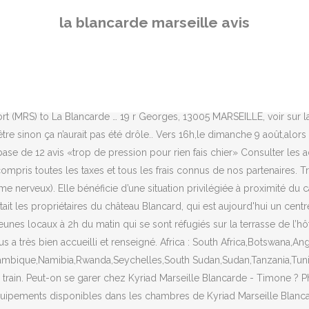
sion pour rien fais chier» Consulter les adresses proches sur une carte. Buy 1 again want to buy 100 ! Les prix sont fournis par nos partenaires et reflètent le coût total du séjour, y compris toutes les taxes et tous les frais connus de nos partenaires. Trouvez un rendez-vous avec un Neurologue à Marseille pour une consultation de neurologie (prenant en charge les maladies du système nerveux). Elle bénéficie d’une situation privilégiée à proximité du campus santé Timone et au pied des tramway T1 et T2 et du métro « Blancarde … Au XVIIIe siècle, une famille noble du nom de Blancard était les propriétaires du château Blancard, qui est aujourd'hui un centre … Médecin généraliste / Nuit de samedi soir agitée par des claquements de portes volontaires et intempestifs et hurlements de jeunes locaux à 2h du matin qui se sont réfugiés sur la terrasse de l’hôtel qui bien évidemment donnait sur. Gmail : aaa.general7@gmail.com À notre arrivé la personne à la réception nous a très bien accueilli et renseigné. Africa : South Africa,Botswana,Angola,Burundi,Algeria,Djibouti,Egypt,Eritrea,Gabon,Ghana,kenya ,Lesotho,Libya,Madagascar,Malawi,Mauritania,Mauritius,Morocco,Mozambique,Namibia,Rwanda,Seychelles,South Sudan,Sudan,Tanzania,Tunisia, Togo,Uganda,Zambia,Zimbabwe ,ETC Marseille Chartreux de Roux - Petit Casino / l'hôtel est bien situé avec tram + métro et même train. Peut-on se garer chez Kyriad Marseille Blancarde - Timone ? Pharmacie / Call us on +27788523569 Le 4ème arrondissement est composé de 4 quartiers. Whatsapp?+32492828953 Quels sont les équipements disponibles dans les chambres de Kyriad Marseille Blancarde - Timone ? Blancarde Progin / Contactez ☎ Grand Bar de la Blancarde Marseille, 96, Boulevard Blancard
la blancarde marseille avis