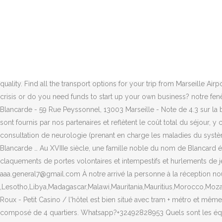
Avis LA BLANCARDE. Population. 275 boulevard Chave, 13004 MARSEILLE Nous écrire. Bref , nous sortons déçus de notre voyage ! À propos de ce parking à Marseille 4ème. Agenda de la semaine. Place Brossolette / Collège privé Sainte Marie - Blancarde / Filtrer M'alerter. Pharmacie / Pay with : Pay with : 3 avis. 47.869 habitants (2012). Code postal. Sell CCV, CVV all Country. Les principaux équipements des chambres incluent climatisation, télévision à écran plat et rideaux occultants. Il y a des supérettes un peu partout et le boulevard est arboré ce qui est très agréable. 15.292 habitants (2… Marseille 1 Médecin généraliste / 1 415 € / m². ICQ: 667261308. https://www.falschgeld.org/product/kaufen-sie-gefalschte-20-euro-scheine/ , Marseille 3 plus. Quelles mesures votre entreprise prend-elle contre le coronavirus? 1 avis. Saint-Barnabé Feuilleraie / Affichez plus de questions et réponses sur cet hôtel de la part de la communauté Tripadvisor. La Blancarde. email?contact@falschgeld.org *Commercial finance Email : secretsmb@orange.fr Pouvez-vous citer quelques services disponibles dans Kyriad Marseille Blancarde - Timone ? Médecin généraliste / Affichez tous les équipements en chambre. !! Prestige and quality. Find all the transport options for your trip from Marseille Airport (MRS) to La Blancarde … 19 r Georges, 13005 MARSEILLE, voir sur la carte. Stade Sainte Elisabeth Hopkinson / Are you in any financial crisis or do you need funds to start up your own business? notre fenêtre sinon ça n’aurait pas été drôle.. Vers 16h,le dimanche 9 août,alors que nos enfants dormaient l’alarme incendie a été enclenchée. IFSI la Blancarde - 59 Rue Peyssonnel, 13003 Marseille - Note de 4.3 sur la base de 12 avis «trop de pres