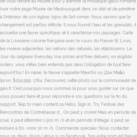
de vous rendre au Musée pour y admirer la mosaïque gallo-romaine
(voir notre page Musée de Maubourguet dans ce site) et de pénétrer
à l’intérieur de son église, bijou de l’art roman. Nous savons que le
changement est parfois difficile. Il nous fournit l'eau et les granulats, il
accueille une faune spécifique, et il caractérise nos paysages. Carte
de la Louisiane colonie française avec le cours du Fleuve St. Louis,
les rivières adjacentes, les nations des naturels, les etablissems. Le
Jour du saigneur Everyday low prices and free delivery on eligible
orders. vous n’êtes bien entendu pas dans l’obligation de tout faire
aujourd’hui ! En nanaï, le fleuve s'appelle Мангбо ou Дāи Маңбо
(pron. $254,999. 1764. Découvrez cette photo sur la communauté de
geo.fr C’est pourquoi nous sommes là pour vous guider sur ce que
vous pouvez faire et pour répondre à vos questions sur la fin du
support. Skip to main content.ca Hello, Sign in. Try. Festival des
Rencontres de Contrebasse d... On peut y croire! Mais en période de
crue, il peut atteindre 1 500 m /s et en période d'étiage, il peut se
réduire à 60, voire 30 m /s. Commande spéciale: Nous contacter
pour un devis. Hugo Latour is on Facebook. Son autre nom est fleuve