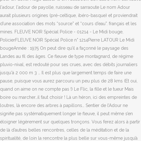
l'adour, l'adour de payolle, ruisseau de sarraoute Le nom Adour
aurait plusieurs origines (pré-celtique, ibéro-basque) et proviendrait
d’une association des mots “source” et “cours d’eau”. français et les
mines. FLEUVE NOIR Spécial Police - 01214 - Le Midi bouge,
PolicierFLEUVE NOIR Spécial Police n° 1214Pierre LATOUR Le Midi
bougeAnnée : 1975 On peut dire qu’il a façonné le paysage des
Landes au fil des âges. Ce fleuve de type montagnard, de régime
pluvio-nival, est redouté pour ses crues, avec des débits journaliers
jusqu'à 2 000 m 3 … Il est plus que largement temps de faire une
pause, puisque vous aurez parcouru un peu plus de 28 kms (Et oui,
quand on aime on ne compte pas !) Le Flic, la fille et le tueur Mais
boire ou marcher…il faut choisir ! Là un héron, ici des empreintes de
loutres, là encore des arbres à papillons… Sentier de l’Adour ne
signifie pas systématiquement longer le fleuve, il peut même s’en
éloigner légèrement sur quelques tronçons. Vous ferez alors à partir
de là d’autres belles rencontres, celles de la méditation et de la
spiritualité, de loin la rencontre la plus belle sur vous-même jusqu’à