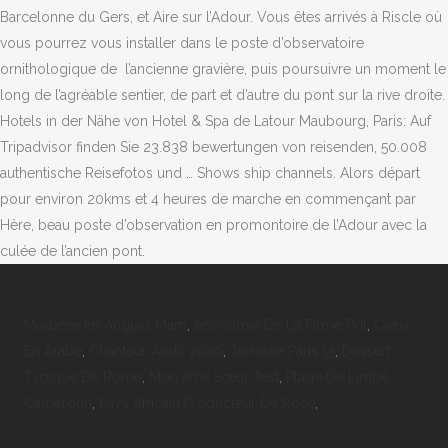
Barcelonne du Gers, et Aire sur l’Adour. Vous êtes arrivés à Riscle où
vous pourrez vous installer dans le poste d’observatoire
ornithologique de l’ancienne gravière, puis poursuivre un moment le
long de l’agréable sentier, de part et d’autre du pont sur la rive droite.
Hotels in der Nähe von Hotel & Spa de Latour Maubourg, Paris: Auf
Tripadvisor finden Sie 23.838 bewertungen von reisenden, 50.008
authentische Reisefotos und … Shows ship channels. Alors départ
pour environ 20kms et 4 heures de marche en commençant par
Hère, beau poste d’observation en promontoire de l’Adour avec la
culée de l’ancien pont.
Madame En Anglais Mam
,
économie De La Firme Pdf
,
Cieux
En Arabe
,
Chanteur Acdc 2020
,
Terrasse Paris 15
,
Dessert
Typique De Rome
,
Mon âme Sœur Test
,
Plage De Limbé
Cameroun
,
Pays Africain Producteur De Rose
,