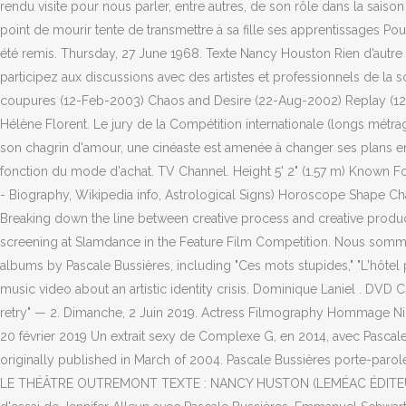
rendu visite pour nous parler, entre autres, de son rôle dans la saison
point de mourir tente de transmettre à sa fille ses apprentissages Pou
été remis. Thursday, 27 June 1968. Texte Nancy Houston Rien d’autre qu
participez aux discussions avec des artistes et professionnels de l
coupures (12-Feb-2003) Chaos and Desire (22-Aug-2002) Replay (12-M
Hélène Florent. Le jury de la Compétition internationale (longs métra
son chagrin d'amour, une cinéaste est amenée à changer ses plans en c
fonction du mode d'achat. TV Channel. Height 5' 2" (1.57 m) Known Fo
- Biography, Wikipedia info, Astrological Signs) Horoscope Shape Chara
Breaking down the line between creative process and creative product, I
screening at Slamdance in the Feature Film Competition. Nous sommes f
albums by Pascale Bussières, including "Ces mots stupides," "L'hôtel pa
music video about an artistic identity crisis. Dominique Laniel . D
retry" — 2. Dimanche, 2 Juin 2019. Actress Filmography Hommage Nico
20 février 2019 Un extrait sexy de Complexe G, en 2014, avec Pascale
originally published in March of 2004. Pascale Bussières porte-
LE THÉÂTRE OUTREMONT TEXTE : NANCY HUSTON (LEMÉAC ÉDITEUR) I