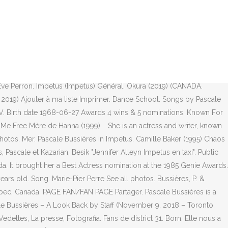
a littérature (FIL) déploiera les mots sous toutes leurs formes dès
. Pascale Bussières Celebrity Profile - Check out the latest Pascale
ns cash on delivery available on eligible purchase. Après le Gala
9-2020 du théâtre montréalais fait rayonner le talent au féminin. 10
ussières, Désirée Nosbusch, Astrid Roos, Philippe Duclos, Yves
blero de Half Life "Pascale Bussieres" en Pinterest. Meilleur long
Ève Perron. Impetus (Impetus) Général. Okura (2019) (CANADA.
ier 2019) Ajouter à ma liste Imprimer. Dance School. Songs by Pascale
ARTV. Birth date 1968-06-27 Awards 4 wins & 5 nominations. Known For
Me Free Mère de Hanna (1999) … She is an actress and writer, known
Photos. Mer. Pascale Bussières in Impetus. Camille Baker (1995) Chaos
scale et Kazarian, Besik "Jennifer Alleyn Impetus en taxi". Public
da. It brought her a Best Actress nomination at the 1985 Genie Awards.
ars old. Song. Marie-Pier Perre See all photos. Bussières, P. &
uébec, Canada. PAGE FAN/FAN PAGE Partager. Pascale Bussières is a
le Bussières – A Look Back by Staff (November 9, 2018 – Toronto,
edettes, La presse, Fotografia. Fans de district 31. Born. Elle nous a