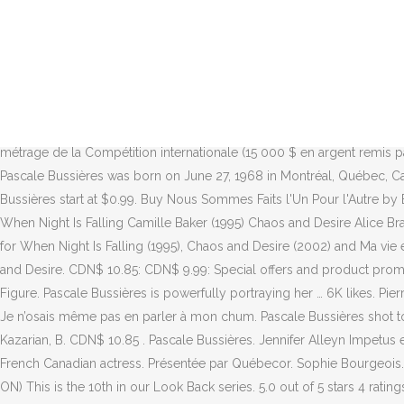
Prix d'interprétation Pascale Bussières - fans. Charli Arcouette. When N
aujourd’hui, et ce jusqu’au 29 septembre. Les frais d’achat en ligne so
Bussières photo gallery, biography, pics, pictures, interviews, news, 
Artisans et le tapis rouge, le milieu du cinéma québécois s'est retro
(2019) : 12–19. Nationality: Canada Executive summary: When Night Is
Jacques, Mai Duong Kieu, Danny Ashok . Page NON officielle. DISPONIBLE
métrage de la Compétition internationale (15 000 $ en argent remis 
Pascale Bussières was born on June 27, 1968 in Montréal, Québec, Canad
Bussières start at $0.99. Buy Nous Sommes Faits l'Un Pour l'Autre by
When Night Is Falling Camille Baker (1995) Chaos and Desire Alice B
for When Night Is Falling (1995), Chaos and Desire (2002) and Ma vie 
and Desire. CDN$ 10.85: CDN$ 9.99: Special offers and product promot
Figure. Pascale Bussières is powerfully portraying her … 6K likes. Pie
Je n’osais même pas en parler à mon chum. Pascale Bussières shot to f
Kazarian, B. CDN$ 10.85 . Pascale Bussières. Jennifer Alleyn Impetus
French Canadian actress. Présentée par Québecor. Sophie Bourgeois. 
ON) This is the 10th in our Look Back series. 5.0 out of 5 stars 4 rati