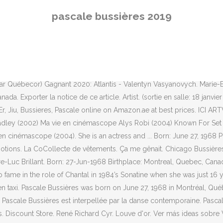
ight Is Falling . Salle Maurice-O'Bready. Le Festival international de l
pascale bussières 2019
nt de 5 $. Thriller (2019) Directed by Pol Cruchten. Pascale Buissières
forums and blogs at Rotten Tomatoes! Fast and free shipping free retur
uvé ce soir, à l'occasion du Gala Québec Cinéma. La programmation 201
 Falling. Pascale Bussières, Outremont, QC. Martin McCann, Pascale B
 EN SÉRIES. Artist. 1,3 k mentions J’aime. 15-jul-2019 - Explora el ta
par Québecor) Gagnant 2020: Atlantis - Valentyn Vasyanovych. Marie-
a. Exporter la notice de ce article. Artist. (sortie en salle: 18 janv
 Er, Jiu, Bussieres, Pascale online on Amazon.ae at best prices. ICI 
radley (2002) Ma vie en cinémascope Alys Robi (2004) Known For Set 
en cinémascope (2004). She is an actress and ... Born: June 27, 1968 
ions. La CoCollecte de vêtements. Ça me gênait. Chicago Bussières, Pa
rre-Luc Brillant. Born: 27-Jun-1968 Birthplace: Montreal, Quebec, Cana
ame in the role of Chantal in 1984’s Sonatine when she was just 16 ye
 en taxi. Pascale Bussières was born on June 27, 1968 in Montréal, Q
Pascale Bussières est interpellée par la danse contemporaine. Pasca
ngs. Discount Store. René Richard Cyr. Louve d'or. Ver más ideas sobre V