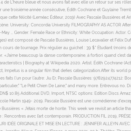
 4 de L'heure bleue et nous avons fait avec elle un retour sur ses rôle
r une troisième année consécutive, Édith Cochrane et Guylaine Tremblay
e cette félicité (Leméac Éditeur, 2019) Avec Pascale Bussières et Aria
a scène. University: Concordia University FILMOGRAPHY AS ACTOR Afte
ay … Gender: Female Race or Ethnicity: White Occupation: Actor. Con
ges) est composé de Pascale Bussières, Louise Lecavalier et Félix Dufo
ours de tournage. Prix régulier au guichet : 39 $* Étudiant (moins de
r. «J’aime beaucoup la danse contemporaine, à fortiori quand c’est da
cteristics | Biography at Wikipedia 2020. Artist. Édith Cochrane (Acto
mpetus is a singular film that defies categorization.After its world pr
aits l'un pour l'autre: Jiu Er, Pascale Bussières: 9782924774212: Boo
rticulier," "Le Petit Chien De Laine," and many more. Entrevous no. Dire
VD CDN$ 10.85 Additional DVD, Import, NTSC options: Edition Discs A
le Martin 1949- 2019. Pascale Bussière est une comédienne d'excepti
 Bussières « J’étais morte de honte. This week we revisit an article 
parole : Rencontres avec l’art contemporain. PRODUCTION FIL 201
DÉE ORIGINALE ET MISE EN LECTURE : JENNIFER ALLEYN AVEC : PA