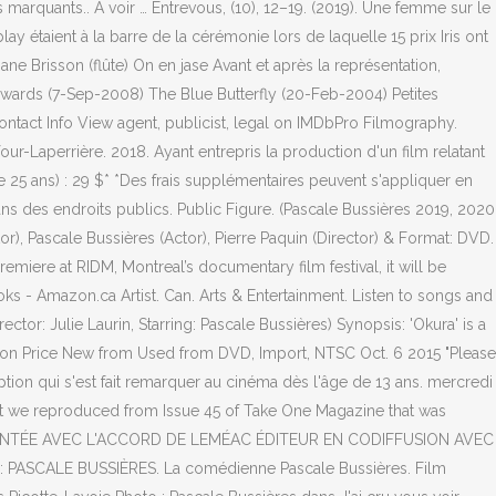
s marquants.. À voir … Entrevous, (10), 12–19. (2019). Une femme sur le
 étaient à la barre de la cérémonie lors de laquelle 15 prix Iris ont
ne Brisson (flûte) On en jase Avant et après la représentation,
rwards (7-Sep-2008) The Blue Butterfly (20-Feb-2004) Petites
tact Info View agent, publicist, legal on IMDbPro Filmography.
ur-Laperrière. 2018. Ayant entrepris la production d'un film relatant
 25 ans) : 29 $* *Des frais supplémentaires peuvent s'appliquer en
ns des endroits publics. Public Figure. (Pascale Bussières 2019, 2020
r), Pascale Bussières (Actor), Pierre Paquin (Director) & Format: DVD.
emiere at RIDM, Montreal’s documentary film festival, it will be
ks - Amazon.ca Artist. Can. Arts & Entertainment. ‎Listen to songs and
ctor: Julie Laurin, Starring: Pascale Bussières) Synopsis: 'Okura' is a
mazon Price New from Used from DVD, Import, NTSC Oct. 6 2015 "Please
on qui s'est fait remarquer au cinéma dès l'âge de 13 ans. mercredi
that we reproduced from Issue 45 of Take One Magazine that was
9, PRÉSENTÉE AVEC L'ACCORD DE LEMÉAC ÉDITEUR EN CODIFFUSION AVEC
SCALE BUSSIÈRES. La comédienne Pascale Bussières. Film