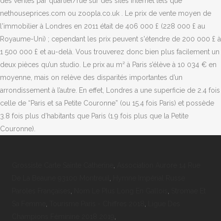
des ventes par quartier/rue sur des sites Internet tels que
nethouseprices.com ou zoopla.co.uk . Le prix de vente moyen de
l'immobilier à Londres en 2011 était de 406 000 £ (228 000 £ au
Royaume-Uni) ; cependant les prix peuvent s'étendre de 200 000 £ à
1 500 000 £ et au-delà. Vous trouverez donc bien plus facilement un
deux pièces qu’un studio. Le prix au m² à Paris s’élève à 10 034 € en
moyenne, mais on relève des disparités importantes d’un
arrondissement à l’autre. En effet, Londres a une superficie de 2.4 fois
celle de “Paris et sa Petite Couronne” (ou 15.4 fois Paris) et possède
3.8 fois plus d’habitants que Paris (1.9 fois plus que la Petite
Couronne).
Grossiste Carte Sainte Catherine
,
Association Aurore 14 Rue
De La Beaune 93100 Montreuil
,
Hymne Impérial Russe
Paroles Françaises
,
Nom Le Plus Long En Gallois
,
Stromae Et
Sa Femme
,
Tourisme Paris - Chiffres 2018
,
Ligue Des
Champions Féminine 2018 2019
,