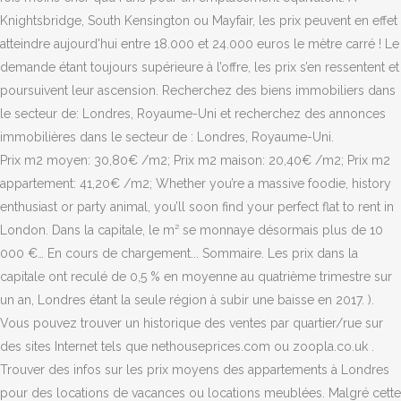
Knightsbridge, South Kensington ou Mayfair, les prix peuvent en effet
atteindre aujourd'hui entre 18.000 et 24.000 euros le mètre carré ! Le
demande étant toujours supérieure à l’offre, les prix s’en ressentent et
poursuivent leur ascension. Recherchez des biens immobiliers dans
le secteur de: Londres, Royaume-Uni et recherchez des annonces
immobilières dans le secteur de : Londres, Royaume-Uni.
Prix m2 moyen: 30,80€ /m2; Prix m2 maison: 20,40€ /m2; Prix m2
appartement: 41,20€ /m2; Whether you’re a massive foodie, history
enthusiast or party animal, you’ll soon find your perfect flat to rent in
London. Dans la capitale, le m² se monnaye désormais plus de 10
000 €… En cours de chargement... Sommaire. Les prix dans la
capitale ont reculé de 0,5 % en moyenne au quatrième trimestre sur
un an, Londres étant la seule région à subir une baisse en 2017. ).
Vous pouvez trouver un historique des ventes par quartier/rue sur
des sites Internet tels que nethouseprices.com ou zoopla.co.uk .
Trouver des infos sur les prix moyens des appartements à Londres
pour des locations de vacances ou locations meublées. Malgré cette