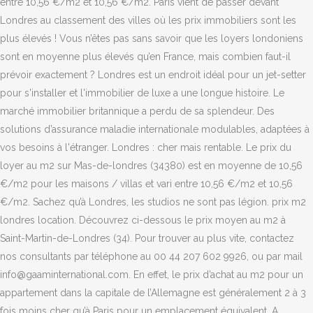
entre 10,56 €/m2 et 10,56 €/m2. Paris vient de passer devant
Londres au classement des villes où les prix immobiliers sont les
plus élevés ! Vous n’êtes pas sans savoir que les loyers londoniens
sont en moyenne plus élevés qu’en France, mais combien faut-il
prévoir exactement ? Londres est un endroit idéal pour un jet-setter
pour s'installer et l'immobilier de luxe a une longue histoire. Le
marché immobilier britannique a perdu de sa splendeur. Des
solutions d’assurance maladie internationale modulables, adaptées à
vos besoins à l'étranger. Londres : cher mais rentable. Le prix du
loyer au m2 sur Mas-de-londres (34380) est en moyenne de 10,56
€/m2 pour les maisons / villas et vari entre 10,56 €/m2 et 10,56
€/m2. Sachez qu’à Londres, les studios ne sont pas légion. prix m2
londres location. Découvrez ci-dessous le prix moyen au m2 à
Saint-Martin-de-Londres (34). Pour trouver au plus vite, contactez
nos consultants par téléphone au 00 44 207 602 9926, ou par mail
info@gaaminternational.com. En effet, le prix d’achat au m2 pour un
appartement dans la capitale de l’Allemagne est généralement 2 à 3
fois moins cher qu’à Paris pour un emplacement équivalent. A