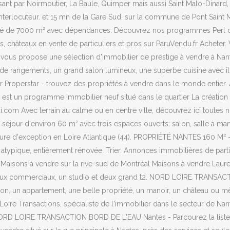
ssant par Noirmoutier, La Baule, Quimper mais aussi Saint Malo-Dinar
terlocuteur. et 15 mn de la Gare Sud, sur la commune de Pont Saint M
iété de 7000 m² avec dépendances. Découvrez nos programmes Perl dis
 châteaux en vente de particuliers et pros sur ParuVendu.fr Acheter. 
vous propose une sélection d'immobilier de prestige à vendre à Nante
 de rangements, un grand salon lumineux, une superbe cuisine avec 
r Properstar - trouvez des propriétés à vendre dans le monde entier. 
 est un programme immobilier neuf situé dans le quartier La création 
i.com Avec terrain au calme ou en centre ville, découvrez ici toutes
séjour d'environ 60 m² avec trois espaces ouverts: salon, salle à m
eure d'exception en Loire Atlantique (44). PROPRIÉTÉ NANTES 160 M²
 atypique, entièrement rénovée. Trier. Annonces immobilières de par
r Maisons à vendre sur la rive-sud de Montréal Maisons à vendre Laure
x commerciaux, un studio et deux grand t2. NORD LOIRE TRANSACTIO
son, un appartement, une belle propriété, un manoir, un château ou mê
Loire Transactions, spécialiste de l'immobilier dans le secteur de Na
u - NORD LOIRE TRANSACTION BORD DE L'EAU Nantes - Parcourez la li