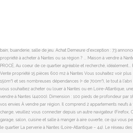
Majestueuse propriété avec une vue incroyable sur la rivière saguenay.
aucun voisin arrière et près des services. Pensez à créer votre Espace
et pros sur ParuVendu.fr Annonces de maisons en vente de particulier
comprend 15 appartements neufs à vendre de type T1, T2 et T3, avec 
Rendez-vous dans l’agence la plus proche de chez vous pour rencont
Yon, propriété équestre de 5 hectares clos et d'un seul tenant comp
bain, buanderie, salle de jeu. Achat Demeure d'exception : 73 annonc
propriété à acheter à Nantes ou sa région ? ... Maison à vendre à Nan
PROCÉ, Au coeur de ce quartier agréable et recherché, idéalement... 
Vente propriété 15 pièces 600 m2 à Nantes Vous souhaitez voir plu
150m²) et ses nombreuses dépendances (+ de 700m²), le tout à l'ab
vous souhaitiez acheter ou louer à Nantes ou en Loire-Atlantique, une
vendre à Nantes (44000). Dimension : 100 pieds de profondeur par 16
vos envies À vendre par région. Il comprend 2 appartements neufs à ve
charge, veuillez vous connecter depuis un autre navigateur (Firefox, 
garage, salon, cuisine et salle à manger à aire ouverte, ce qui vous 
le quartier La perverie à Nantes (Loire-Atlantique – 44). Le réseau de