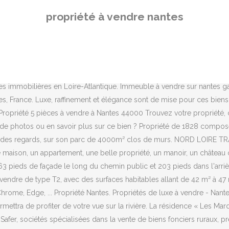
 Rénovation à prévoir (gros oeuvre et structures en bon état). Maison 
propriété à vendre nantes
 Projet , pour profiter de tous les services du site et sélectionner de
s et pros sur ParuVendu.fr Loyers annuels 32 460 € en prenant en comp
des surfaces habitables allant de 20 m² à 66 m² sur 5 étages. 8 cha
rer les conseillers et découvrir les annonces disponibles. Située 
renant une maison d'habitation rénovée de 160 m² habitable (62 m² d'
es immobilières en Loire-Atlantique. Immeuble à vendre sur nantes ga
tes, France. Luxe, raffinement et élégance sont de mise pour ces bien
Propriété 5 pièces à vendre à Nantes 44000 Trouvez votre propriété, 
s de photos ou en savoir plus sur ce bien ? Propriété de 1828 comp
ri des regards, sur son parc de 4000m² clos de murs. NORD LOIRE T
 maison, un appartement, une belle propriété, un manoir, un château o
3 pieds de façade le long du chemin public et 203 pieds dans l'arriè
ndre de type T2, avec des surfaces habitables allant de 42 m² à 47 m²
Chrome, Edge, ... Propriété Nantes. Propriétés de luxe à vendre - Nan
permettra de profiter de votre vue sur la rivière. La résidence « Les 
s Safer, sociétés spécialisées dans la vente de biens fonciers ruraux, 