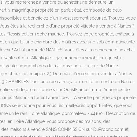
d, si vous recherchez à vendre ou acheter une demeure, un
artin, magnifique propriété en parfait état, composée de deux
ponibles et bénéficiez d'un investissement sécurisé. Trouvez votre
Vous êtes à la recherche d’une propriété viticole à vendre à Nantes ?
s Plessis cellier-roche maurice. Trouvez votre propriété, château à
îlot en quartz, une chambre des maîtres avec une sdb communicante
À voir ! Achat propriété NANTES. Vous êtes à la recherche d'un achat
à Nantes (Loire-Atlantique – 44). annonce immobilier équestre :
 nos ventes immobilières de maisons sur le secteur de Nantes
anger et cuisine équipée. 23 Demeure d'exception à vendre à Nantes
 - 3 CHAMBRES Dans une rue calme, à proximité du centre de Nantes
ticuliers et de professionnels sur OuestFrance Immo. Annonces de
ntides Maisons à louer Laurentides ... À vendre par type de propriété.
NS sélectionne pour vous les meilleures opportunités, que vous
me un terrain. Loire atlantique .pontchateau - 44160 . Description de
ntes, en Loire Atlantique, vous propose des maisons, des
ste des maisons à vendre SANS COMMISSION sur DuProprio.com et