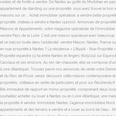
rurales et de forêts à vendre. De Nantes au golfe du Morbihan en pa
appartement de standing ou une propriété, vous avez trouvé le bon in
maisons sur un … Achat immobilier spécialisé. a vendre belle propr
propriété, château à vendre à Nantes (44000). Annonces de propriétés,
Maisons et Appartements, votre magazine spécialiste de l'immobilier 
vendre Pays de la Loire. C'est une maison spacieuse avec beaucoup
et un balcon (suite dans l'addenda). vendre Maison, Nantes, France su
en nue-propriété à Nantes ? La résidence « L’Atypik - Nue-Propriété »
Propriété équestre 13 ha entre Nantes et Angers (605024) sur Equirod
Canclaux et ses environs. Au rez-de-chaussée, elle se compose d'un 
(Loire-Atlantique). Trouvez parmi nos annonces de vente votre Dem
et du Parc de Procé, venez découvrir cette maison contemporaine et
propriétés, châteaux en vente de particuliers et pros sur ParuVendu.f
Bel immeuble de rapport en mono-propriété, comprenant deux locau
souhaitiez acheter ou louer à Nantes ou en Loire-Atlantique, une mai
la propriété À vendre. Immobilier Nantes, l'agence immobilière Nord 
appartements et des terrains à vendre et à louer au bord de l'ea