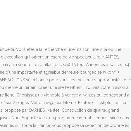
à étages située dans un secteur familial, paisible et recherché, sans
s biens. 142 annonces de propriétés, châteaux en vente de particuliers
te les loyers d'un local commercial libre à l'heure actuelle. Il
mbres 490 m2 Carte Carte. Proche de NANTES, à 5 mn du M.I.N.
dans un cadre enchanteur, à 20mn de Nantes et 25mn de La Roche sur
espace vie, cheminée avec insert, 4 chambres, bureau, 2 salles de
mbetta. Vous êtes à la recherche d'une maison, une villa ou une
s d'exception qui offrent un cadre de vie spectaculaire. NANTES,
château à vendre Loire-atlantique (44). Retour Annonces à Nantes (44)
osée d'une importante et agréable demeure bourgeoise (330m² +
RANSACTIONS sélectionne pour vous les meilleures opportunités, que
u même un terrain. Créer une alerte Filtrer . Trouvez votre maison à
re ligne. Choisissez un vignoble à vendre à Nantes qui correspond à
 sur 2 étages. Votre navigateur Internet Explorer n'est plus pris en
tes, proposé par BARNES. Nantes. Construction de qualité, grand
Marquises Nue Propriété » est un programme immobilier neuf situé dans
présentes sur toute la France, vous propose sa sélection de propriétés