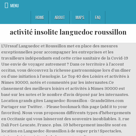
MENU
HOME
ABOUT
MAPS
FAQ
activité insolite languedoc roussillon
L'Urssaf Languedoc et Roussillon met en place des mesures exceptionnelles pour accompagner les entreprises et les travailleurs indépendants end cette crise sanitaire de la Covid-19 Une envie de voyager autrement ? Dans ce territoire à l’accent occitan, vous découvrez la richesse gastronomique lors d’un dîner ou d’une initiation à l’œnologie. Le Top 40 des Loisirs et activités à Nimes 30000, notés et commentés par les internautes.Ce classement des meilleurs loisirs et activités à Nimes 30000 est basé sur les notes et le nombre d'avis déposé par les internautes. Location grands gites Languedoc-Roussillon - GrandsGites.com Partager sur Twitter. - Please bookmark this page (add it to your favorites). Nous vous proposons différents types d'hébergements en Occitanie qui vous laisseront des souvenirs inoubliables. 3, rue Dali Port-Leucate, France. plus. 59 hébergement insolite sont en location en Languedoc-Roussillon à de super prix ! Spectacles, cinéma, loisirs, visites, balades, sports, ateliers, restos... une sélection de sortie Partez en week-end romantique en Languedoc-Roussillon et découvrez les trésors cachés de la région avec votre partenaire. Région Languedoc Roussillon Aude Gard Herault Pyrenees-Orientales; Locations insolites Autres régions Alsace Aquitaine Auvergne Belgique Bourgogne Bretagne Centre Vallee de la Loire Champagne Ardennes Corse Franche Comte Ile de France Languedoc Roussillon Limousin Lorraine Découvrez notre sélection de coffrets cadeaux Restaurant Insolite Languedoc-Roussillon . Du Gard aux Pyrénées-Orientales au bord de la Méditerranée, en passant par la Lozère dans les terres , vous pouvez la jouer champêtre ou plus urbain, voire même célébrité à la plage en station balnéaire. France : planifiez, réservez et profitez pleinement de votre voyage. En direction de la région Languedoc-Roussillon, vous traversez les départements de l’Aude, du Gard ou de l’Hérault, et jusqu’au Pyrénées-Orientales. Livraison offerte dès 50€ - Echanges gratuits & illimités ! Pédalez environ 1h15 sur une ancienne voie ferrée pour découvrir St Thibéry et les environs. Week end et nuit original et insolite Gard 30 Languedoc-Roussillon; Le mag. Livraison offerte dès 50€ - Echanges gratuits & illimités ! POP'S STARS. Solunea | 802 followers on LinkedIn. Consultez notre guide Languedoc Roussillon pour préparer vos futures vacances dans la région ! Partez en week-end romantique en Languedoc-Roussillon et découvrez les trésors cachés de la région avec votre partenaire. Voici les meilleurs lieux pour les couples recherchant des jeux et divertissements à Languedoc-Roussillon : Quels lieux offrent les meilleurs jeux et divertissements à Languedoc-Roussillon pour les groupes ? CARCASSONNE. Restaurant insolite en Languedoc Roussillon : 21 résultats. Spectacles, cinéma, loisirs, visites, balades, sports, ateliers, restos... une sélection de sortie Consultez notre guide Languedoc Roussillon pour préparer vos futures vacances dans la région ! Partager sur Facebook. - If you wish to link to this page, you can do so by referring to the URL address below this line. Une envie de voyager autrement ? Cette vente est terminée, pour ... Laissez-vous charmer par notre domaine insolite qui propose un grand nombre d'hébergements différents. Insolitour le spécialiste du week end insolite et sortie insolite, a choisi pour vous des loisirs insolites qui vous feront vivre des moments hors du commun. Découvrez notre sélection de coffrets cadeaux Restaurant Insolite Languedoc-Roussillon . ... Osez surprendre votre moitié avec un week-end en amoureux dans le Languedoc-Roussillon ! Super expérience d'escape game avec enfants de 10 et 12 ans et 3 adultes. Hébergement insolite pour 2 personne(s), Hérault, Languedoc-Roussillon (Occitanie). Quels sont les meilleurs endroits pour les jeux et divertissements à Languedoc-Roussillon ? Nuit en roulotte au Domaine de Campras - Languedoc-Roussillon. Partager sur Twitter. Le Languedoc-Roussillon c’est bien plus que ça ! Barque en roche - Languedoc-Roussillon. Languedoc Roussillon, Hérault : Les enfants aiment visiter les lieux atypiques : anciennes mines, navires, villages reconstitués, grottes étranges, musées farfelus. Hébergement insolite en Languedoc Roussillon : retrouvez les coordonnées de toutes les meilleures adresses du Petit Futé (HÔTEL CAP PIRATE, LA CABANE SARRIETTE, SOULEYOURT). Entre vignes et garrigue, avec une vue imprenable sur les reliefs du Pic Saint Loup et de l'Hortus, ce nid est idéal pour un séjour insolite en amoureux ou en famille. Cette version de notre site internet s'adresse aux personnes parlant français en France. Livraison offerte dès 50€ - Echanges gratuits & illimités ! Accueil; Languedoc Roussillon l'Agenda des sorties a trouvé 157 sorties dans Languedoc Roussillon . Vous recherchez un hôtel ou une chambre d'hôtes atypique en Languedoc-Roussillon ? Activité Insolite Occitanie Vous recherchez des activités insolites , des idées de sortie à Montpellier, des idées de sortie à Toulouse, des activités originales à Nîmes, des activités insolites Occitanie, vous souhaitez passer un week end inoubliable en Languedoc Rousillon ou en Midi Pyrénées ? Elle compte 13852 habitants et tient le 16è rang du Languedoc-Roussillon. Languedoc Roussillon : Pour sortir et s'amuser en famille, trouvez des idées près de chez vous. Prix, horaires, billets coupe-files ou billets électroniques : tout les informations dont vous avez besoin sont sur GetYourGuide. Quel plaisir de dévoiler des moments d’évasion avec ce coffret proposant des séjours en Languedoc-Roussillon. En vacances, en week-end, ou pour occuper un mercredi, Familiscope vous conseille ! Abonnez vous à notre Newsletter et recevez chaque semaine le programme des manifestations dans Languedoc Roussillon pour les 8 prochains jours Le PEDALORAIL/ vélorail :Activité de plein air au bord de l'Hérault , balade nature et balade touristique dans la campagne. Vous recherchez un hôtel ou une chambre d'hôtes atypique en Languedoc-Roussillon ? Inspirez-vous avec les recommandations sur Lieux insolites à Languedoc Roussillon de millions de voyageurs du monde entier. Le temps d'un week-end en Languedoc-Roussillon, vous découvrirez une région entre discrétion et exubérance. Il n'y a aucune épingle dans votre aire de visualisation. Voici les meilleurs lieux pour les groupes recherchant des jeux et divertissements à Languedoc-Roussillon : Quels lieux offrent les meilleurs jeux et divertissements à Languedoc-Roussillon pour les voyageurs économes ? Elle compte 13852 habitants et tient le 16è rang du Languedoc-Roussillon. La Bulle Céleste est une double bulle toute équipée pour votre confort et la découverte du ciel : un grand lit double en 160cm à mémoire de forme, un toit transparent pour admirer les étoiles, une enceinte Bluetooth, une carte Stelvision, et un Easyscope. Trouver un hébergement insolite en région Languedoc-Roussillon - Dormez dans un lieu atypique : cabane dans les arbres, tipis, yourtes, roulotte, tente, bulle, tonneau…Retrouvez-vous dans un lieu insolite en famille, en couple, pour des instants magiques. Sa proximité des châteaux cathares, de sites viticoles de qualité, de rivières et de sites naturels sauvages en font une destination riche en activités originales et variées que nous recommandons tout particulièrement pour des opérations de petite et moyenne taille. … Profitez ensemble d'un paysage sublime digne d'une carte postale, de longues et belles balades en amoureux, des produits du terroir de qualité, du calme et de la tranquillité, et bien évidemment, des prestations et activités comprises dans votre package. Covid-19. Voici les meilleurs lieux pour des jeux et divertissements avec des enfants à Languedoc-Roussillon : Quels lieux offrent les meilleurs jeux et divertissements à Languedoc-Roussillon pour les couples ? À partir de. Trouver un hébergement insolite en région Languedoc-Roussillon - Dormez dans un lieu atypique : cabane dans les arbres, tipis, yourtes, roulotte, tente, bulle, tonneau…Retrouvez-vous dans un lieu insolite en famille, en couple, pour des instants magiques. Toutes les activités de loisirs dans le Languedoc-Roussillon: Une sélection d'établissements répartis sur l'ensemble du territoire Languedoc-Roussillon… Séjour et nuit insolite en Languedoc-Roussillon. Prés de Marseillan, Agde, Pézenas, Cap d'Agde, Béziers - Occitanie.Visite insolite… Livraison offerte dès 50€ - Echanges gratuits & illimités ! Vous souhaitez sortir de la routine et proposer à vos enfants ou à vos parents une activité ludique et originale, découvrez les plus belles sorties à faire en famille ! Languedoc Roussillon : Musées, châteaux, monuments, parcs animaliers et aquariums sont des lieux de visite qui ouvrent les horizons des enfants. Gites de groupe en Languedoc-Roussillon pour accueillir groupes, famille, amis. Hébergement insolite pour 2 personne(s), Hérault, Languedoc-Roussillon (Occitanie). Great ideas for an original weekend in Languedoc-Roussillon. YourTipik. Consulter les avis & réservez la meilleure activité. En vacances, en week-end, ou pour occuper un mercredi, Familiscope vous conseille ! C’est ici que vous profitez d’un week-end relaxant, sportif ou gourmand. Profitez d’un cadre verdoyant près de la Méditerranée. Languedoc-Roussillon : trouvez les meilleures visites et activités à faire en 2021. Systèmes de … Vivez une expérience unique en plein cœur d'une écurie écologique et éthologique ! Toutes nos annonces gratuites Vacances insolites spa et cabane Languedoc-Roussillon. Nicolas-7 décembre 2016. LOT. Offrir un cadeau. Les plus belles plages du Languedoc Croisière sur le Canal du Midi Ruta de los castillos cátaros en Languedoc-Rosell y más 15 lieux à voir absolument dans le Languedoc-Roussillon Les plus beaux châteaux cathares en Languedoc-Roussillon Vous n’aurez pas assez d’un week-end pour découvrir cette région au patrimoine si riche : des Pyrénées Orientales au début de la Vallée du Rhône en passant par la Camargu