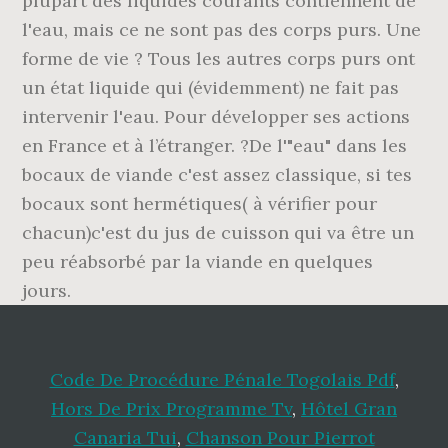
Code De Procédure Pénale Togolais Pdf
,
Hors De Prix Programme Tv
,
Hôtel Gran
Canaria Tui
,
Chanson Pour Pierrot