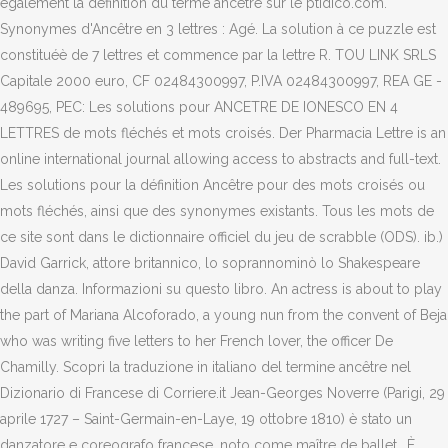
également la définition du terme ancêtre sur le ptidico.com.
Synonymes d'Ancêtre en 3 lettres : Agé. La solution à ce puzzle est
constituéè de 7 lettres et commence par la lettre R. TOU LINK SRLS
Capitale 2000 euro, CF 02484300997, P.IVA 02484300997, REA GE -
489695, PEC: Les solutions pour ANCETRE DE IONESCO EN 4
LETTRES de mots fléchés et mots croisés. Der Pharmacia Lettre is an
online international journal allowing access to abstracts and full-text.
Les solutions pour la définition Ancêtre pour des mots croisés ou
mots fléchés, ainsi que des synonymes existants. Tous les mots de
ce site sont dans le dictionnaire officiel du jeu de scrabble (ODS). ib.)
David Garrick, attore britannico, lo soprannominò lo Shakespeare
della danza. Informazioni su questo libro. An actress is about to play
the part of Mariana Alcoforado, a young nun from the convent of Beja
who was writing five letters to her French lover, the officer De
Chamilly. Scopri la traduzione in italiano del termine ancêtre nel
Dizionario di Francese di Corriere.it Jean-Georges Noverre (Parigi, 29
aprile 1727 – Saint-Germain-en-Laye, 19 ottobre 1810) è stato un
danzatore e coreografo francese, noto come maître de ballet.. È