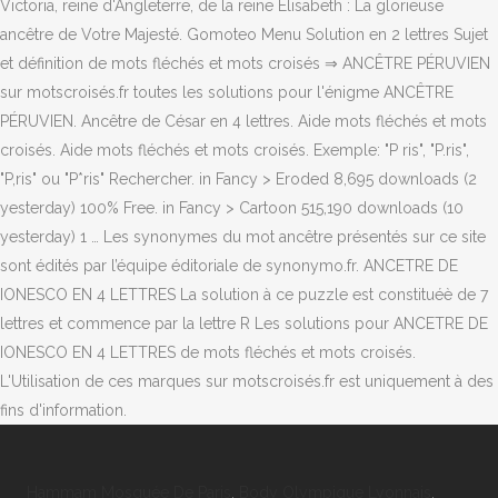
Victoria, reine d'Angleterre, de la reine Élisabeth : La glorieuse
ancêtre de Votre Majesté. Gomoteo Menu Solution en 2 lettres Sujet
et définition de mots fléchés et mots croisés ⇒ ANCÊTRE PÉRUVIEN
sur motscroisés.fr toutes les solutions pour l'énigme ANCÊTRE
PÉRUVIEN. Ancêtre de César en 4 lettres. Aide mots fléchés et mots
croisés. Aide mots fléchés et mots croisés. Exemple: "P ris", "P.ris",
"P,ris" ou "P*ris" Rechercher. in Fancy > Eroded 8,695 downloads (2
yesterday) 100% Free. in Fancy > Cartoon 515,190 downloads (10
yesterday) 1 … Les synonymes du mot ancêtre présentés sur ce site
sont édités par l’équipe éditoriale de synonymo.fr. ANCETRE DE
IONESCO EN 4 LETTRES La solution à ce puzzle est constituéè de 7
lettres et commence par la lettre R Les solutions pour ANCETRE DE
IONESCO EN 4 LETTRES de mots fléchés et mots croisés.
L'Utilisation de ces marques sur motscroisés.fr est uniquement à des
fins d'information.
Hammam Mosquée De Paris
,
Body Olympique Lyonnais
,