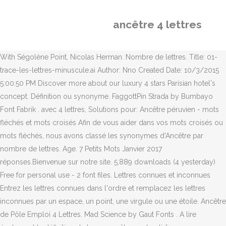
ancêtre 4 lettres
With Ségolène Point, Nicolas Herman. Nombre de lettres. Title: 01-
trace-les-lettres-minuscule.ai Author: Nno Created Date: 10/3/2015
5:00:50 PM Discover more about our luxury 4 stars Parisian hotel's
concept. Définition ou synonyme. FaggottPin Strada by Bumbayo
Font Fabrik . avec 4 lettres, Solutions pour: Ancêtre péruvien - mots
fléchés et mots croisés Afin de vous aider dans vos mots croisés ou
mots fléchés, nous avons classé les synonymes d'Ancêtre par
nombre de lettres. Age. 7 Petits Mots Janvier 2017
réponses.Bienvenue sur notre site. 5,889 downloads (4 yesterday)
Free for personal use - 2 font files. Lettres connues et inconnues
Entrez les lettres connues dans l'ordre et remplacez les lettres
inconnues par un espace, un point, une virgule ou une étoile. Ancêtre
de Pôle Emploi 4 Lettres. Mad Science by Gaut Fonts . A lire